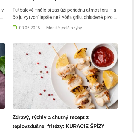
 v
Futbalové finále si zaslúži poriadnu atmosféru – a
čo ju vytvorí lepšie než vôňa grilu, chladené pivo a
o
dobrá partia? Pripravili sme pre vás kompletné
08.06.2025
Mäsité jedlá a ryby
grilovacie menu, ktoré nadchne každého fanúšika.
Rýchle, chutné a ideálne na spoločné fandenie!
snacky k futbalu, rýchle občerstvenie, slané
jednohubky, party recepty, futbalové
občerstvenie, finger food, tortillové rolky, syrové
tyčinky, pečený cícer, guacamole a nachos, mini
pizza toasty, jednoduché recepty, rýchle recepty,
slané pochúťky, domáce snacky,futbal, futbalové
občerstvenie, snacky na futbal, jedlo k zápasu,
pochutiny k futbalu, občerstvenie na futbalový
večer, futbalové večery, party pri futbale, rýchle
recepty na futbal, finger food futbal, jedlo k
Zdravý, rýchly a chutný recept z
televízoru
teplovzdušnej fritézy: KURACIE ŠPÍZY