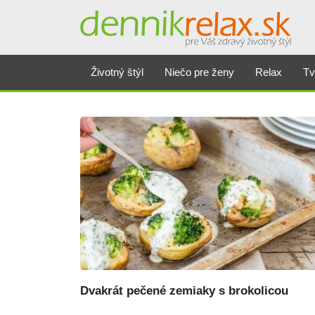
Dennikrelax
Životný štýl
Niečo pre ženy
Relax
Tv
Dvakrát pečené zemiaky s brokolicou