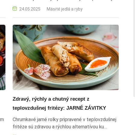
na grilovanie. Mäso sa ochutí a ugriluje do
24.05.2025
Mäsité jedlá a ryby
šťavnatej podoby, podáva sa s grilovanou mrkvou
czy
a brokolicou. Omáčka z demi glace, horčice a
masla dodáva pokrmu bohatú chuť. Celková
príprava trvá asi 30 minút. Dávid Géczy
Zdravý, rýchly a chutný recept z
teplovzdušnej fritézy: JARNÉ ZÁVITKY
om
Chrumkavé jarné rolky pripravené v teplovzdušnej
fritéze sú zdravou a rýchlou alternatívou ku
klasickému vyprážaniu. Plnené čerstvou zeleninou