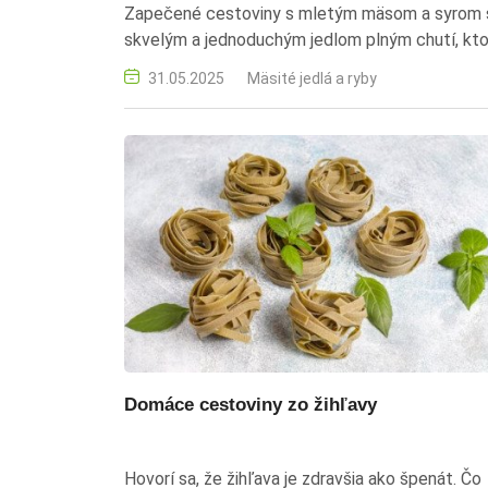
Zapečené cestoviny s mletým mäsom a syrom 
skvelým a jednoduchým jedlom plným chutí, kt
si obľúbia všetci členovia rodiny. Výborne sa ho
31.05.2025
Mäsité jedlá a ryby
na rýchly obed či večeru plnú pohodlia a sýtosť.
zapečené cestoviny, cestoviny s mletým mäso
zapečené cestoviny so syrom, recept na
zapečené cestoviny, cestoviny zapekané v rúre,
jednoduchý obed, mäsová omáčka, cestoviny s
mäsom a syrom, rýchly obed, rodinný recept
Domáce cestoviny zo žihľavy
Hovorí sa, že žihľava je zdravšia ako špenát. Čo