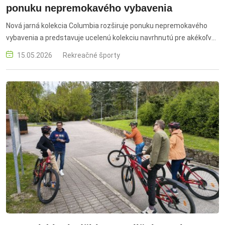
ponuku nepremokavého vybavenia
Nová jarná kolekcia Columbia rozširuje ponuku nepremokavého
vybavenia a predstavuje ucelenú kolekciu navrhnutú pre akékoľvek
podmienky nová jarná kolekcia, Columbia, nepremokavé vybavenie,
15.05.2026
Rekreačné športy
outdoor oblečenie, jarná kolekcia, nepremokavá bunda, outdoor
vybavenie, turistika, dámske oblečenie, pánske oblečenie, funkčné
oblečenie, ochrana pred dažďom, športové oblečenie, vodoodolné
materiály, jarná móda, outdoor značka, Columbia Sportswear,
aktívny životný štýl, oblečenie do dažďa, trekking