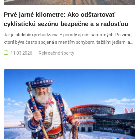
Prvé jarné kilometre: Ako odštartovať
cyklistickú sezónu bezpečne a s radosťou
Jar je obdobím prebúdzania – prírody aj nás samotných. Po zime,
ktorá býva často spojená s menším pohybom, ťažšími jedlami a
kratšími dňami, prichádza ideálny čas opäť rozhýbať telo.
11.03.2026
Rekreačné športy
Bicyklovanie patrí medzi najprirodzenejšie a zároveň
najpríjemnejšie formy pohybu, ktoré spájajú šport, relax aj
objavovanie nových miest. jarné bicyklovanie, cyklistika na jar,
cyklotrasy Slovensko, zdravý pohyb, šport na čerstvom vzduchu,
aktívny životný štýl, rodinné výlety na bicykli, návrat k pohybu po
zime