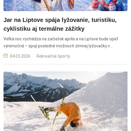
Jar na Liptove spája lyžovanie, turistiku,
cyklistiku aj termálne zážitky
Veľká noc vychádza na začiatok apríla a na Liptove bude opäť
výnimočná – spojí posledné možnosti zimnej lyžovačky v
najvyšších polohách Nízkych Tatier aj s prvými jarnými aktivitami v
04.03.2026
Rekreačné športy
podhorí - mestách a obciach. Jar na Liptove, lyžovanie, turistika,
cyklistika, termálne zážitky, Liptov, Veľká noc, Nízke Tatry, firnové
podmienky, panoramatické výhľady, rodinné aktivity, aktívni
športovci, podujatia, folklórne tradície, wellness, termálne vodné
parky, Bešeňová, Tatralandia