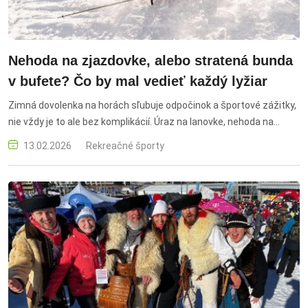
Nehoda na zjazdovke, alebo stratená bunda
v bufete? Čo by mal vedieť každý lyžiar
Zimná dovolenka na horách sľubuje odpočinok a športové zážitky,
nie vždy je to ale bez komplikácií. Úraz na lanovke, nehoda na
zjazdovke, alebo stratená bunda počas krátkej zastávky v
13.02.2026
Rekreačné športy
horskom bufete – aj takéto situácie sa môžu lyžiarom stať. Ako
sa správať bezpečne na zjazdovke a na čo myslieť, skôr ako na
hory vyrazíte?