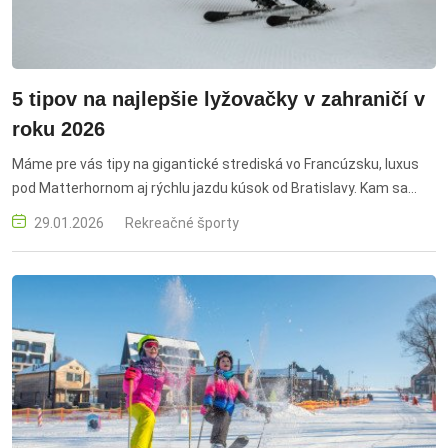
5 tipov na najlepšie lyžovačky v zahraničí v
roku 2026
Máme pre vás tipy na gigantické strediská vo Francúzsku, luxus
pod Matterhornom aj rýchlu jazdu kúsok od Bratislavy. Kam sa
oplatí vyraziť za snehom a prečo na svahu neriskovať bez
29.01.2026
Rekreačné športy
poistenia? Pripravte si lyže, táto sezóna stojí za to. Les 3 Vallées,
Val Thorens, Francúzsko, Zermatt, Cervinia, Matterhorn Ski
Paradise, Švajčiarsko, Taliansko, Ski Arlberg, St Anton, Lech, Zürs,
Stuhleck, Rakúsko, Chamonix, Mont Blanc, lyžovačky, zahraničné
lyžovanie, zjazdovky, freeride, vysokohorské lyžovanie, sneh,
poistenie, skipasy, lavínová výbava, horský vodca, bezpečnosť,
600 km tratí, 300 km tratí