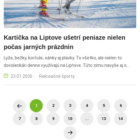
Kartička na Liptove ušetrí peniaze nielen
počas jarných prázdnin
Lyže, bežky, korčule, sánky aj plavky. To všetko, ale nielen to
dovolenkári denne využívajú na Liptove. Túto zimu navyše aj s
poriadnou dávkou zliav. Návštevníkom je k dispozícii Liptov Region
23.01.2026
Rekreačné športy
Card. Jarné prázdniny klopú na dvere a zľavová kartička je cesta
ako ušetriť. Ponúka desiatky výhod na atrakcie, dopravu, lyžiarske
strediská, wellness, kultúru či gastronómiu.
1
2
3
4
5
6
7
8
9
10
...
13
14