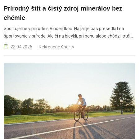
Prírodný štít a čistý zdroj minerálov bez
chémie
Športujeme v prírode s Vincentkou. Na jar je čas presedlať na
športovanie v prírode. Ale či na bicykli, pri behu alebo chôdzi, stále
majte poruke Vincentku. Ak nie ste alergik, zíde sa vám na
23.04.2026
Rekreačné športy
doplnenie minerálov po športovom výkone. Ak ste alergik, okrem
dopĺňania iónov vám poslúži aj pri problémoch s peľovými
alergiami. Nezabúdajte ani na vyčistenie nosa pred športovým
výkonom – aby ste mohli vôbec dýchať.