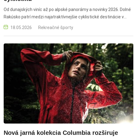
Od dunajských viníc až po alpské panorámy a novinky 2026. Dolné
Rakúsko patrí medzi najatraktívnejšie cyklistické destinácie v
Európe. Vďaka rozmanitej krajine, kvalitnej infraštruktúre a hustej
18.05.2026
Rekreačné športy
sieti trás ponúka ideálne podmienky pre rodiny, rekreačných
cyklistov aj športovcov. Dolné Rakúsko, cyklistika, cykloturistika,
cyklotrasy, cyklovýlety, Weinviertel, Dunajská cyklotrasa,
vinohrady, Rakúsko, aktívna dovolenka, bicyklovanie, rekreačná
cyklistika, rodinné výlety, príroda, turistika, cyklo dovolenka,
EuroVelo, cyklistické trasy, výlety na bicykli, kultúra a gastronómia
Nová jarná kolekcia Columbia rozširuje