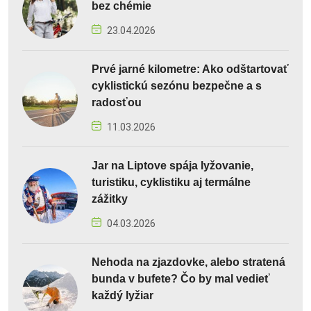
bez chémie
23.04.2026
Prvé jarné kilometre: Ako odštartovať
cyklistickú sezónu bezpečne a s
radosťou
11.03.2026
Jar na Liptove spája lyžovanie,
turistiku, cyklistiku aj termálne
zážitky
04.03.2026
Nehoda na zjazdovke, alebo stratená
bunda v bufete? Čo by mal vedieť
každý lyžiar