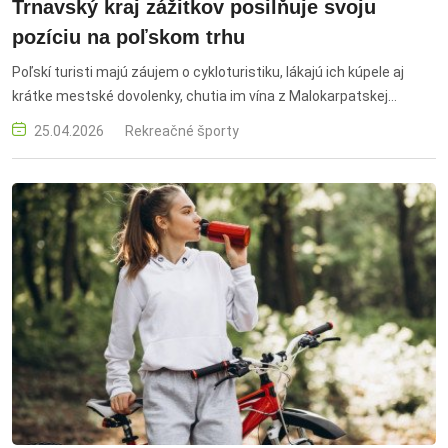
Trnavský kraj zážitkov posilňuje svoju
pozíciu na poľskom trhu
Poľskí turisti majú záujem o cykloturistiku, lákajú ich kúpele aj
krátke mestské dovolenky, chutia im vína z Malokarpatskej
vinohradníckej oblasti. Do Trnavského kraja prichádzajú čoraz
25.04.2026
Rekreačné športy
častejšie.