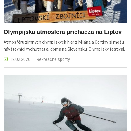
Olympijská atmosféra prichádza na Liptov
Atmosféru zimných olympijských hier z Milána a Cortiny si môžu
návštevníci vychutnať aj doma na Slovensku. Olympijský festival
prinesie od 12. do 15. februára 2026 jedinečné športové a kultúrne
12.02.2026
Rekreačné športy
podujatie priamo na Liptov. Na štyri dni sa lyžiarskej stredisko
Jasná stane centrom olympizmu.