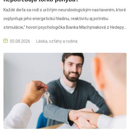
Každé dieťa sa rodí s určitým neurobiologickým nastavením, ktoré
ovplyvňuje jeho energetickú hladinu, reaktivitu aj potrebu
stimulácie,” hovorí psychologička Bianka Machyniaková z Hedepy.
deti, pohyb, temperament, aktivita detí, živé deti, pokojné deti,
05.08.2026
Láska, vzťahy a rodina
neurobiologické nastavenie, energetická hladina, potreba
stimulácie, reaktivita, pozornosť, adaptácia, emócie, vytrvalosť,
rodičia, výchova, detský vývoj, pohybové aktivity, psychológia detí,
detské správanie, potreby dieťaťa, individuálny prístup, režim
dieťaťa, podpora imunity, fyzická záťaž, psychická záťaž, zdravý
vývoj, rodina, detská energia, sústredenie, bezpečné prostredie