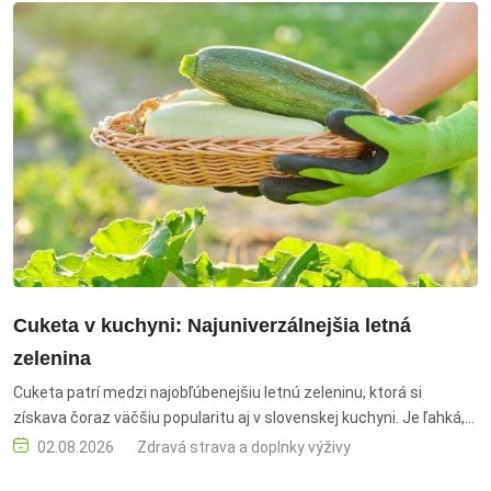
Cuketa v kuchyni: Najuniverzálnejšia letná
zelenina
Cuketa patrí medzi najobľúbenejšiu letnú zeleninu, ktorá si
získava čoraz väčšiu popularitu aj v slovenskej kuchyni. Je ľahká,
jemná, nenápadná na chuť, no práve v tom spočíva jej veľká
02.08.2026
Zdravá strava a doplnky výživy
výhoda – dá sa použiť takmer do každého jedla. cuketa, letná