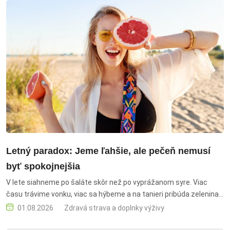
zelenina, zdravé recepty, diétne jedlá, varenie, zdravá strava,
sezónna zelenina
Letný paradox: Jeme ľahšie, ale pečeň nemusí
byť spokojnejšia
V lete siahneme po šaláte skôr než po vyprážanom syre. Viac
času trávime vonku, viac sa hýbeme a na tanieri pribúda zelenina,
ovocie či ryby. Na prvý pohľad by sa mohlo zdať, že práve leto je
01.08.2026
Zdravá strava a doplnky výživy
obdobím, keď si pečeň konečne oddýchne.