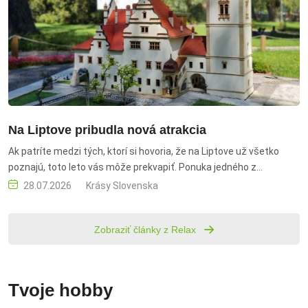
Na Liptove pribudla nová atrakcia
Ak patríte medzi tých, ktorí si hovoria, že na Liptove už všetko
poznajú, toto leto vás môže prekvapiť. Ponuka jedného z
najobľúbenejších dovolenkových regiónov Slovenska sa rozrástla
28.07.2026
Krásy Slovenska
o novinku, aká u nás nemá obdobu. V malej obci Liptovská Anna
neďaleko Liptovskej Mary vznikla Woodlandia – prírodný park, v
Zobraziť články z Relax
ktorom dominujú monumentálne drevené sochy zvierat vytvorené
z exotického teakového dreva.
Tvoje hobby