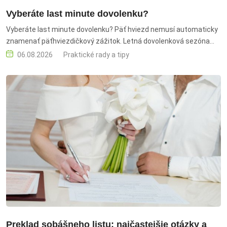
Vyberáte last minute dovolenku?
Vyberáte last minute dovolenku? Päť hviezd nemusí automaticky
znamenať päťhviezdičkový zážitok. Letná dovolenková sezóna
vrcholí a tisíce Slovákov si ešte stále rezervujú svoje pobyty na
06.08.2026
Praktické rady a tipy
poslednú chvíľu. Pri výbere hotela sa spoliehajú na fotografie,
recenzie a často aj na počet hviezd, od ktorých očakávajú určitú
úroveň komfortu a služieb.
Preklad sobášneho listu: najčastejšie otázky a