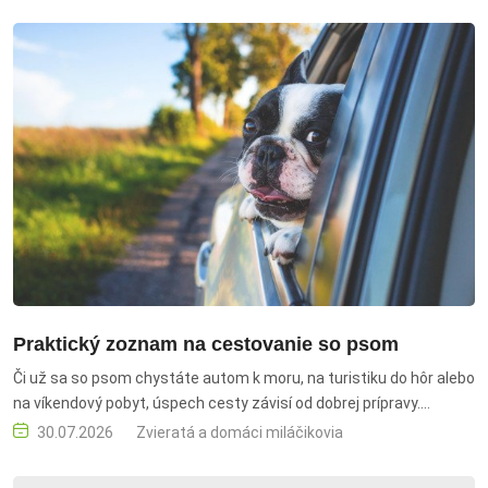
zmrzlina, levanduľa v kuchyni
Praktický zoznam na cestovanie so psom
Či už sa so psom chystáte autom k moru, na turistiku do hôr alebo
na víkendový pobyt, úspech cesty závisí od dobrej prípravy.
Odborníci zo Super zoo pripravili praktický zoznam vecí, ktorý
30.07.2026
Zvieratá a domáci miláčikovia
majiteľom uľahčí plánovanie a prípravu na pobyt mimo domova.