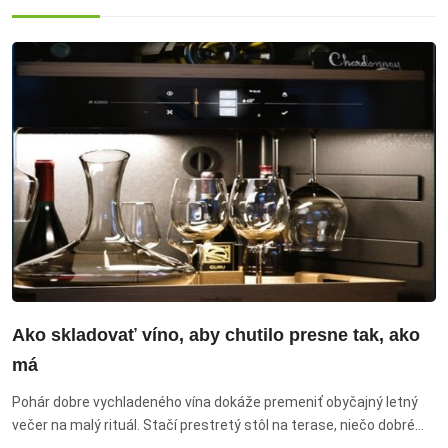
Ako skladovať víno, aby chutilo presne tak, ako
má
Pohár dobre vychladeného vína dokáže premeniť obyčajný letný
večer na malý rituál. Stačí prestretý stôl na terase, niečo dobré
pod zub a spoločnosť, s ktorou sa netreba nikam ponáhľať.