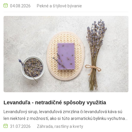
04.08.2026
Pekné a štýlové bývanie
Levanduľa - netradičné spôsoby využitia
Levanduľový sirup, levanduľová zmrzlina či levanduľová káva sú
len niektoré z možností, ako si túto aromatickú bylinku vychutnať
aj inak než len na pohľad. levanduľa, levanduľový sirup, levanduľová
31.07.2026
Záhrada, rastliny a kvety