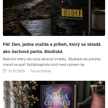
Päť žien, jedna vražda a príbeh, ktorý sa skladá
ako šachová partia. Bludiská
Niektoré trilery vás nútia obracať stránky... Bludiská vás prinútia
vracať sa späť. Každá kapitola totiž mení význam tej
predchádzajúcej a každá odpoveď otvára ďalšiu otázku. Kráľ
31.07.2026
Tip na čítanie
francúzskeho trileru Franck Thilliez pripravil finále série Caleb
Traskman ako dôsledne premyslené psychologické puzzle.