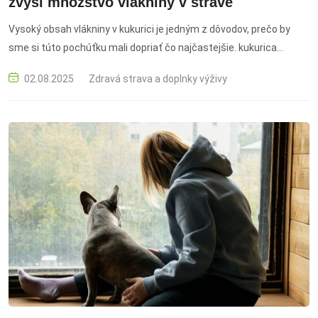
zvýši množstvo vlákniny v strave
Vysoký obsah vlákniny v kukurici je jedným z dôvodov, prečo by
sme si túto pochúťku mali dopriať čo najčastejšie. kukurica
nutričné hodnoty, grilovaná kukurica, recepty s kukuricou, letné
02.08.2025
Zdravá strava a doplnky výživy
grilovanie, vláknina v strave.