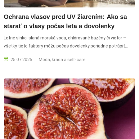
Ochrana vlasov pred UV žiarením: Ako sa
starať o vlasy počas leta a dovolenky
Letné slnko, slaná morská voda, chlórované bazény či vietor –
všetky tieto faktory môžu počas dovolenky poriadne potrápiť
nielen našu pokožku, ale aj vlasy. ochrana vlasov, UV žiarenie, letná
25.07.2025
Móda, krása a self-care
starostlivosť, vlasová kozmetika, hydratačná maska, pokrývka
hlavy, dovolenka vlasy, sprej na vlasy UV, vlasová hydratácia,
poškodené vlasy leto