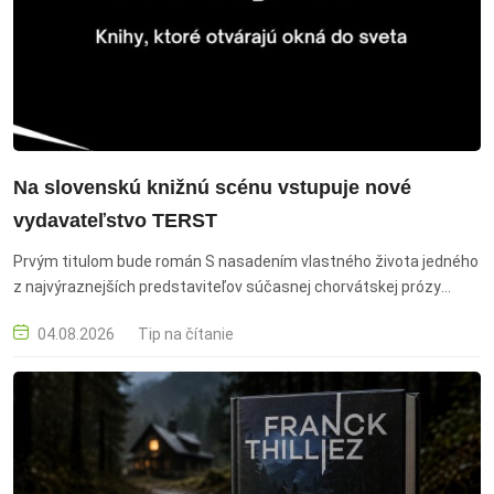
Na slovenskú knižnú scénu vstupuje nové
vydavateľstvo TERST
Prvým titulom bude román S nasadením vlastného života jedného
z najvýraznejších predstaviteľov súčasnej chorvátskej prózy
Kristiana Novaka. nové vydavateľstvo Terst, vydavateľstvo Terst,
04.08.2026
Tip na čítanie
slovenské vydavateľstvo, knižná scéna Slovensko, slovenská
literatúra, knihy, knižné novinky, vydávanie kníh, slovenskí autori,
debutové tituly, beletria, literárna tvorba, vydavateľský trh, čítanie,
kultúra, knižný priemysel, knižné vydavateľstvo, knižné publikácie,
literárne novinky, slovenský knižný trh