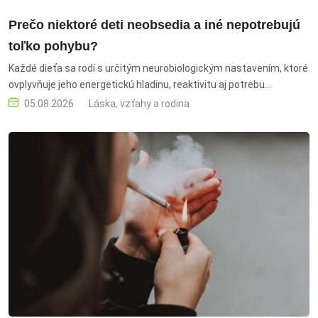
Prečo niektoré deti neobsedia a iné nepotrebujú
toľko pohybu?
Každé dieťa sa rodí s určitým neurobiologickým nastavením, ktoré
ovplyvňuje jeho energetickú hladinu, reaktivitu aj potrebu
stimulácie,” hovorí psychologička Bianka Machyniaková z Hedepy.
05.08.2026
Láska, vzťahy a rodina
deti, pohyb, temperament, aktivita detí, živé deti, pokojné deti,
neurobiologické nastavenie, energetická hladina, potreba
stimulácie, reaktivita, pozornosť, adaptácia, emócie, vytrvalosť,
rodičia, výchova, detský vývoj, pohybové aktivity, psychológia detí,
detské správanie, potreby dieťaťa, individuálny prístup, režim
dieťaťa, podpora imunity, fyzická záťaž, psychická záťaž, zdravý
vývoj, rodina, detská energia, sústredenie, bezpečné prostredie