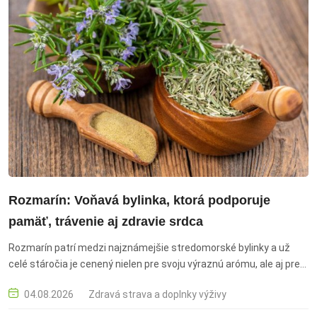
Rozmarín: Voňavá bylinka, ktorá podporuje
pamäť, trávenie aj zdravie srdca
Rozmarín patrí medzi najznámejšie stredomorské bylinky a už
celé stáročia je cenený nielen pre svoju výraznú arómu, ale aj pre
priaznivé účinky na zdravie. rozmarín, liečivá bylinka, rozmarínový
04.08.2026
Zdravá strava a doplnky výživy
čaj, pamäť, trávenie, zdravé srdce, antioxidanty, imunita, zdravé
bylinky, zdravý životný štýl