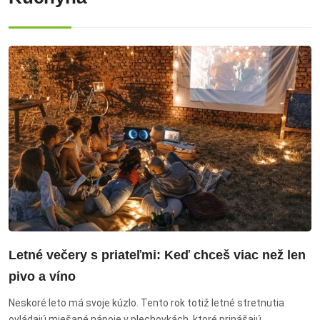
legendy, čítanie, knižná recenzia.
Letné večery s priateľmi: Keď chceš viac než len
pivo a víno
Neskoré leto má svoje kúzlo. Tento rok totiž letné stretnutia
ovládajú miešané nápoje v plechovkách, ktoré prinášajú