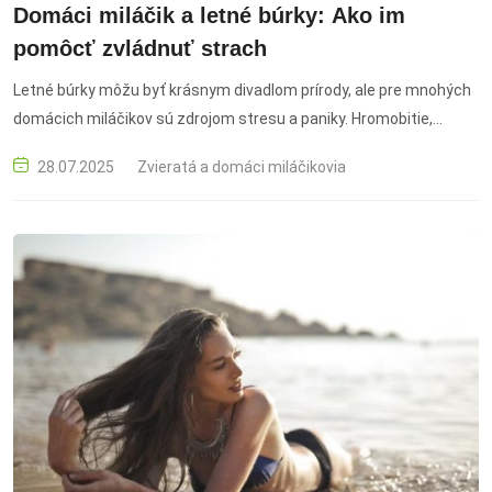
Domáci miláčik a letné búrky: Ako im
pomôcť zvládnuť strach
Letné búrky môžu byť krásnym divadlom prírody, ale pre mnohých
domácich miláčikov sú zdrojom stresu a paniky. Hromobitie,
záblesky bleskov a tlakové zmeny dokážu vyvolať u psov aj
28.07.2025
Zvieratá a domáci miláčikovia
mačiek silnú úzkosť. Ako im v tomto období pomôcť?