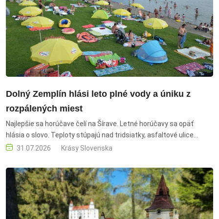
Dolný Zemplín hlási leto plné vody a úniku z
rozpálených miest
Najlepšie sa horúčave čelí na Šírave. Letné horúčavy sa opäť
hlásia o slovo. Teploty stúpajú nad tridsiatky, asfaltové ulice
miest sa menia na rozžeravené pásy, panelákové byty sa
31.07.2026
Krásy Slovenska
prehrievajú už dopoludnia a klimatizácie idú na hranici svojich
možností. V takýchto dňoch je na mieste otázka: ,,Nebolo by
lepšie uniknúť na Šíravu, kde sa dá dýchať, plávať, oddychovať a
prežiť krásne leto?“