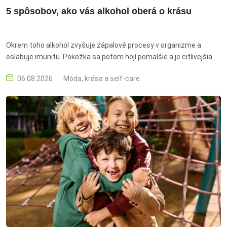
5 spôsobov, ako vás alkohol oberá o krásu
Okrem toho alkohol zvyšuje zápalové procesy v organizme a
oslabuje imunitu. Pokožka sa potom hojí pomalšie a je citlivejšia
na vonkajšie vplyvy, ako je slnko, stres či znečistené prostredie.
06.08.2026
Móda, krása a self-care
alkohol oberá o krásu, z alkoholu sa priberá, alkohol a spánok, akné
alkohol, účinky alkoholu