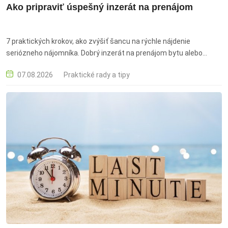
Ako pripraviť úspešný inzerát na prenájom
7 praktických krokov, ako zvýšiť šancu na rýchle nájdenie
seriózneho nájomníka. Dobrý inzerát na prenájom bytu alebo
domu dnes nestačí postaviť len na základných technických
07.08.2026
Praktické rady a tipy
údajoch a cene. V online prostredí si záujemcovia vyberajú z
desiatok ponúk, preto rozhodujú aj detaily: kvalitné fotografie,
konkrétny popis, transparentné podmienky aj rýchla komunikácia.