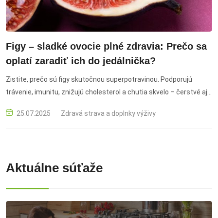
Figy – sladké ovocie plné zdravia: Prečo sa
oplatí zaradiť ich do jedálnička?
Zistite, prečo sú figy skutočnou superpotravinou. Podporujú
trávenie, imunitu, znižujú cholesterol a chutia skvelo – čerstvé aj
sušené. Inšpirujte sa, ako ich využiť v kuchyni. figy, figy účinky na
25.07.2025
Zdravá strava a doplnky výživy
zdravie, figy výživové hodnoty, figy recepty, sušené figy, čerstvé
figy, figy trávenie, figy imunita, figy prírodné cukry, figy vitamíny,
figy antioxidanty, figy a chudnutie, figy v kuchyni, figy zdravý
životný štýl, zdravé sladkosti, prírodné preháňadlo, figy a
Aktuálne súťaže
cholesterol, zdravé snacky, zdravá výživa,aký vplyv majú figy na
zdravie, zdravotné účinky sušených fíg, čerstvé vs. sušené figy
rozdiely, figy ako prírodné preháňadlo, figy pri chudnutí – áno alebo
nie, ako zaradiť figy do jedálnička, zdravé recepty s figami, figy a