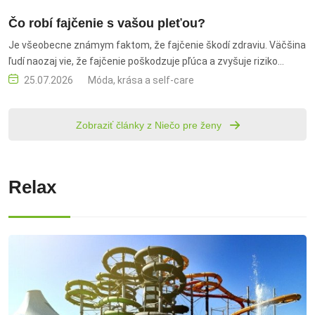
Čo robí fajčenie s vašou pleťou?
Je všeobecne známym faktom, že fajčenie škodí zdraviu. Väčšina
ľudí naozaj vie, že fajčenie poškodzuje pľúca a zvyšuje riziko
vážnych ochorení. Menej sa však hovorí o tom, že cigarety
25.07.2026
Móda, krása a self-care
vplývajú aj na vzhľad človeka. Pokožka patrí medzi orgány, na
ktorých sa vplyv fajčenia prejaví často ako prvý. Viete, čo robí
Zobraziť články z Niečo pre ženy
fajčenie s vašou pleťou? fajčenie, čo robí fajčenie s vašou pleťou,
fajčenie a vrásky, fajčenie akné
Relax