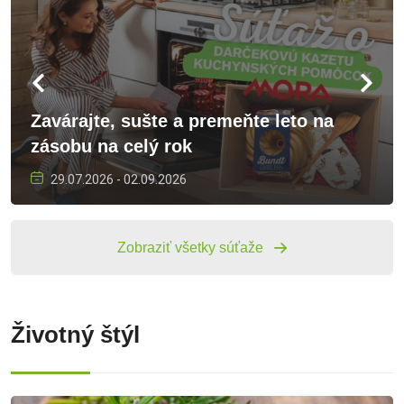
ich vplyv na imunitu, môžem jesť figy pri cukrovke, figy pre
športovcov ako snack, figy a cholesterol – čo hovoria výskumy,
figovník pestovanie, figovník Slovensko, figovníky v záhrade, figy
Slovensko, ako pestovať figovník
Kniha tajomstiev
27.07.2026 - 31.08.2026
Zobraziť všetky súťaže
Životný štýl