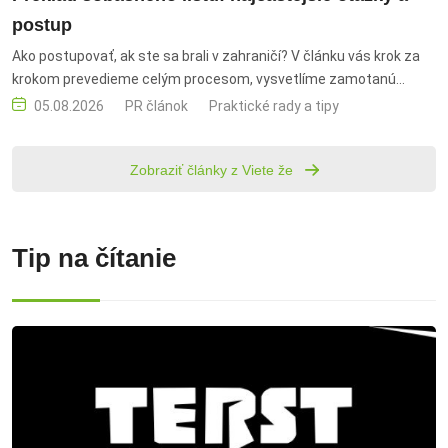
postup
Ako postupovať, ak ste sa brali v zahraničí? V článku vás krok za
krokom prevedieme celým procesom, vysvetlíme zamotanú
úradnú terminológiu a poradíme, ako predísť zbytočnému behaniu
05.08.2026
PR článok
Praktické rady a tipy
po úradoch. preklad sobášneho listu, úradný preklad, súdny
preklad, sobášny list, matričné dokumenty, úradný prekladateľ,
Zobraziť články z Viete že
prekladateľ s pečiatkou, Ministerstvo spravodlivosti SR,
prekladateľská doložka, notársky overená fotokópia, originál
dokumentu, matrika, preklad dokumentov, úradné dokumenty,
preklad sobášneho listu do angličtiny, preklad sobášneho listu do
Tip na čítanie
nemčiny, cena prekladu, expresný preklad, postup prekladu,
najčastejšie otázky, úradné listiny, overený preklad, preklad na
úrady, preklad osobných dokumentov