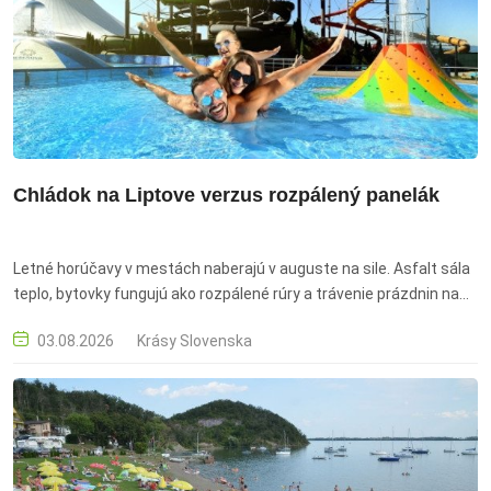
Chládok na Liptove verzus rozpálený panelák
Letné horúčavy v mestách naberajú v auguste na sile. Asfalt sála
teplo, bytovky fungujú ako rozpálené rúry a trávenie prázdnin na
sídlisku sa rýchlo mení na prázdninový boj o udržanie správnej
03.08.2026
Krásy Slovenska
hydratácie. Liptáci v tom majú jasno, odporúčajú vymeniť betón za
tieň stromov, čerstvý horský vzduch či chladnejšie vody Liptovskej
Mary, kde sa letné teplá zvládajú podstatne ľahšie. Navyše
rozpočet nemusí trpieť – na rodinný pobyt je stále možné využiť
rekreačné poukazy od zamestnávateľa.