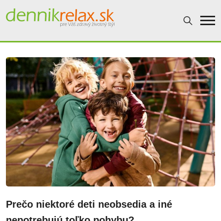
Dennikrelax
Prečo niektoré deti neobsedia a iné
nepotrebujú toľko pohybu?