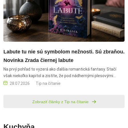
Labute tu nie sú symbolom nežnosti. Sú zbraňou.
Novinka Zrada čiernej labute
Na prvý pohľad to vyzerá ako ďalšia romantická fantasy. Stačí
však niekoľko kapitol a zistíte, že pod nádhernými plesovými
šatami sa skrývajú klamstvá, mocenské hry a rozhodnutia, ktoré
28.07.2026
Tip na čítanie
bolia oveľa viac než súboj s mečom. Zrada čiernej labute, A. B.
Poranek, fantasy, romantická fantasy, politické intrigy, mágia,
Zobraziť články z Tip na čítanie
ukradnutá mágia, Auréale, Odile, Marie d'Odette, čarodejník,
kráľovský palác, koruna, čierna labuť, labuť, vražda kráľa,
tajomstvá, mocenské hry, morálne dilemy, silná ženská hrdinka,
fantasy román, knižná novinka, IKAR, Bux, rozprávkové motívy,
Kuchyňa