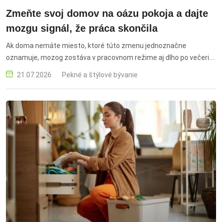
Zmeňte svoj domov na oázu pokoja a dajte
mozgu signál, že práca skončila
Ak doma nemáte miesto, ktoré túto zmenu jednoznačne
oznamuje, mozog zostáva v pracovnom režime aj dlho po večeri.
Stačí pritom pár premyslených úprav a rituál prepnutia začne
21.07.2026
Pekné a štýlové bývanie
fungovať takmer sám, bez veľkej rekonštrukcie. domov, oáza
pokoja, relax doma, duševná pohoda, psychická regenerácia,
pracovný stres, koniec pracovného dňa, oddych po práci, domáce
prostredie, pohodlné oblečenie, pracovná identita, regenerácia,
relaxácia, mentálny oddych, pokojná atmosféra, útulný domov,
rituály po práci, wellness doma, psychické zdravie, rovnováha
medzi prácou a životom, bývanie, interiér, pohoda, odpočinok,
mozog, stres, domáci komfort