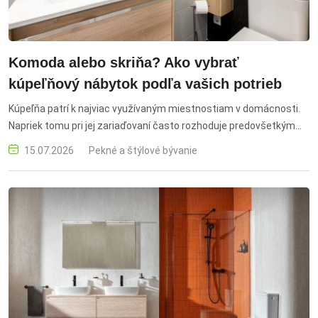
Komoda alebo skriňa? Ako vybrať
kúpeľňový nábytok podľa vašich potrieb
Kúpeľňa patrí k najviac využívaným miestnostiam v domácnosti.
Napriek tomu pri jej zariaďovaní často rozhoduje predovšetkým
vzhľad, zatiaľ čo na dostatok úložného priestoru sa myslí až vo
15.07.2026
Pekné a štýlové bývanie
chvíli, keď začne chýbať miesto na uteráky, kozmetiku alebo
čistiace prostriedky.