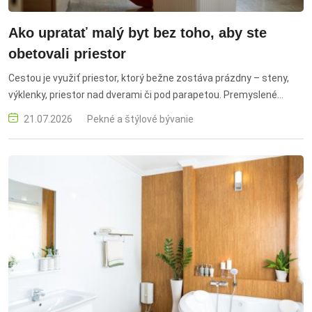
Ako upratať malý byt bez toho, aby ste
obetovali priestor
Cestou je využiť priestor, ktorý bežne zostáva prázdny – steny,
výklenky, priestor nad dverami či pod parapetou. Premyslené
úložisko dokáže ušetriť aj dva až tri metre štvorcové podlahy.
21.07.2026
Pekné a štýlové bývanie
malý byt, upratovanie malého bytu, úspora priestoru, organizácia
bytu, úložný priestor, multifunkčný nábytok, skladací nábytok,
sklopný stôl, organizácia domácnosti, vertikálne skladovanie,
úložné riešenia, organizéry na dvere, magnetické organizéry,
úsporné bývanie, zariadenie malého bytu, optické zväčšenie
priestoru, praktické bývanie, minimalistické bývanie, efektívne
využitie priestoru, tipy pre malý byt, inteligentné úložné riešenia,
poriadok v byte, domáce organizéry, malé priestory, bývanie v
malom byte