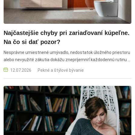
Najčastejšie chyby pri zariaďovaní kúpeľne.
Na čo si dať pozor?
Nesprávne umiestnené umývadlo, nedostatok úložného priestoru
alebo nevyužité zákutia dokážu znepríjemniť každodennú rutinu v
kúpeľni. Pri jej zariaďovaní je preto potrebné zohľadniť nielen
12.07.2026
Pekné a štýlové bývanie
dizajn, ale aj funkčnosť a vyhnúť sa drobným nedostatkom, ktoré
môžu byť z dlhodobého hľadiska obmedzujúce. Aké sú
najčastejšie chyby a na čo pri plánovaní kúpeľne nezabudnúť?