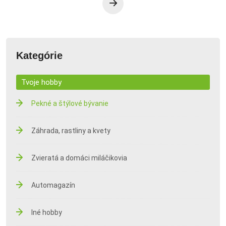
Kategórie
Tvoje hobby
Pekné a štýlové bývanie
Záhrada, rastliny a kvety
Zvieratá a domáci miláčikovia
Automagazín
Iné hobby