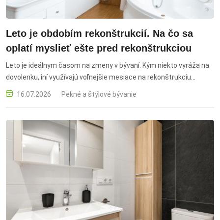
Leto je obdobím rekonštrukcií. Na čo sa
oplatí myslieť ešte pred rekonštrukciou
Leto je ideálnym časom na zmeny v bývaní. Kým niekto vyráža na
dovolenku, iní využívajú voľnejšie mesiace na rekonštrukciu
domácnosti. A kúpeľňa patrí medzi priestory, pri ktorých sa oplatí
16.07.2026
Pekné a štýlové bývanie
plánovať s rozvahou – veď ju používame každý deň.