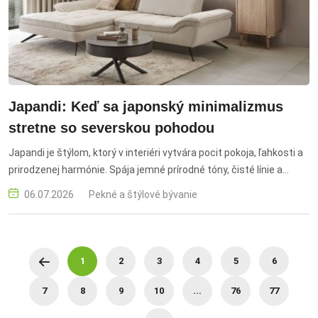
Japandi: Keď sa japonský minimalizmus
stretne so severskou pohodou
Japandi je štýlom, ktorý v interiéri vytvára pocit pokoja, ľahkosti a
prirodzenej harmónie. Spája jemné prírodné tóny, čisté línie a
estetický minimalizmus inšpirovaný Japonskom s útulnosťou a
06.07.2026
Pekné a štýlové bývanie
funkčnosťou škandinávskeho bývania. Dva tak odlišné svety
splynuli do jedného a výsledkom je nadčasový štýl, ktorý pôsobí
elegantne, no nikdy nie chladne.
1
2
3
4
5
6
7
8
9
10
...
76
77