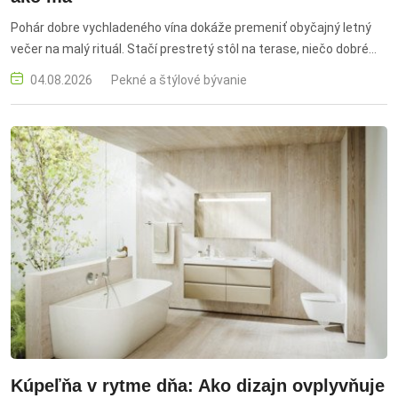
Pohár dobre vychladeného vína dokáže premeniť obyčajný letný
večer na malý rituál. Stačí prestretý stôl na terase, niečo dobré
pod zub a spoločnosť, s ktorou sa netreba nikam ponáhľať.
04.08.2026
Pekné a štýlové bývanie
Kúpeľňa v rytme dňa: Ako dizajn ovplyvňuje