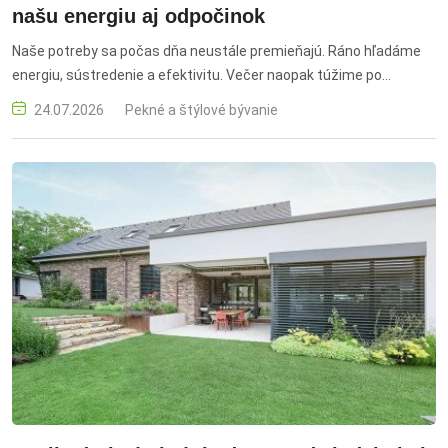
našu energiu aj odpočinok
Naše potreby sa počas dňa neustále premieňajú. Ráno hľadáme
energiu, sústredenie a efektivitu. Večer naopak túžime po
upokojení, regenerácii a odstupe od okolitého sveta. Napriek tomu
24.07.2026
Pekné a štýlové bývanie
trávime oba tieto okamihy v rovnakom priestore, v kúpeľni.
Moderný prístup k jej navrhovaniu preto stále častejšie vychádza
z jednoduchej myšlienky: kvalitný dizajn by nemal byť iba krásny a
funkčný, ale mal by podporovať naše každodenné rituály a
prirodzene reagovať na premeny ľudského tela i mysle.