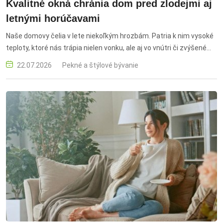
Kvalitné okná chránia dom pred zlodejmi aj
letnými horúčavami
Naše domovy čelia v lete niekoľkým hrozbám. Patria k nim vysoké
teploty, ktoré nás trápia nielen vonku, ale aj vo vnútri či zvýšené
riziko vlámaní. Kým zlodeji využívajú letnú nepozornosť, prehriate
22.07.2026
Pekné a štýlové bývanie
interiéry odčerpávajú peniaze za klimatizáciu. Kľúčom k obom
problémom sú kvalitné okná, ktoré dokážu zvýšiť bezpečnosť i
komfort domácnosti.