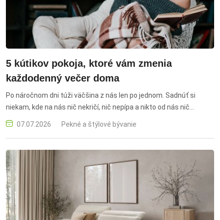
5 kútikov pokoja, ktoré vám zmenia
každodenný večer doma
Po náročnom dni túži väčšina z nás len po jednom. Sadnúť si
niekam, kde na nás nič nekričí, nič nepípa a nikto od nás nič
nepotrebuje. Problém je, že takéto miesto si doma málokto
07.07.2026
Pekné a štýlové bývanie
vedome vytvorí. Namiesto toho končíme na gauči s telefónom v
ruke, čo náš pocit oddychu skôr kazí, než buduje.