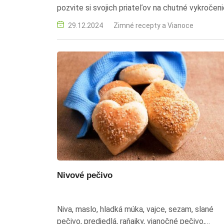
pozvite si svojich priateľov na chutné vykročen
do nového roka.
29.12.2024
Zimné recepty a Vianoce
Nivové pečivo
Niva, maslo, hladká múka, vajce, sezam, slané
pečivo, predjedlá, raňajky, vianočné pečivo,