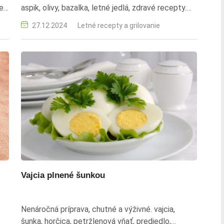
ie
aspik, olivy, bazalka, letné jedlá, zdravé recepty.
rajčiny, olivy, bazalka, želatína, aspik, studená
27.12.2024
Letné recepty a grilovanie
kuchyňa, predjedlo, letné recepty
Vajcia plnené šunkou
Nenáročná príprava, chutné a výživné. vajcia,
šunka, horčica, petržlenová vňať, predjedlo,