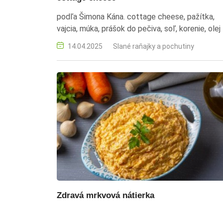
podľa Šimona Kána. cottage cheese, pažítka,
vajcia, múka, prášok do pečiva, soľ, korenie, olej
14.04.2025
Slané raňajky a pochutiny
Zdravá mrkvová nátierka