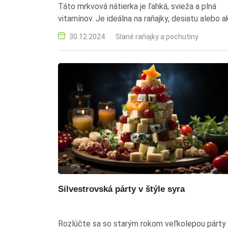
Táto mrkvová nátierka je ľahká, svieža a plná
vitamínov. Je ideálna na raňajky, desiatu alebo a
zdravé pohostenie pre hostí. Prekvapte návštevu.
30.12.2024
Slané raňajky a pochutiny
mrkva, nátierka, Lučina, cesnak, zdravá strava,
raňajky, desiata, recept
Silvestrovská párty v štýle syra
Rozlúčte sa so starým rokom veľkolepou párty