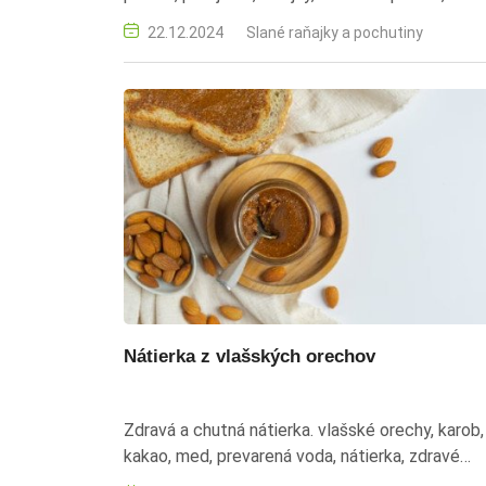
silvestrovské občerstvenie, recepty na sviatky
22.12.2024
Slané raňajky a pochutiny
Nátierka z vlašských orechov
Zdravá a chutná nátierka. vlašské orechy, karob,
kakao, med, prevarená voda, nátierka, zdravé
raňajky, sladká nátierka, rýchla príprava,