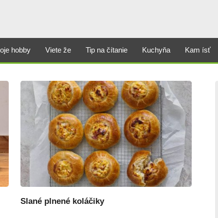
oje hobby
Viete že
Tip na čítanie
Kuchyňa
Kam ísť
Slané plnené koláčiky