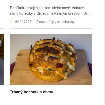
Ponúknite svojim hosťom niečo nové. Voňavé
slané koláčiky s Droždím a Ražným kváskom Dr.
Oetker sa vždy vydaria a krásne vykysnú. hladká
09.04.2025
Slané raňajky a pochutiny
múka, polohrubá múka, droždie, ražný kvások,
mlieko, olej, žĺtky, šunka, anglická slanina, údený
syr, biele korenie, bielky, strúhanka, parmezán,
dijonská horčica, kyslá smotana, vajce
Trhaný bochník s nivou