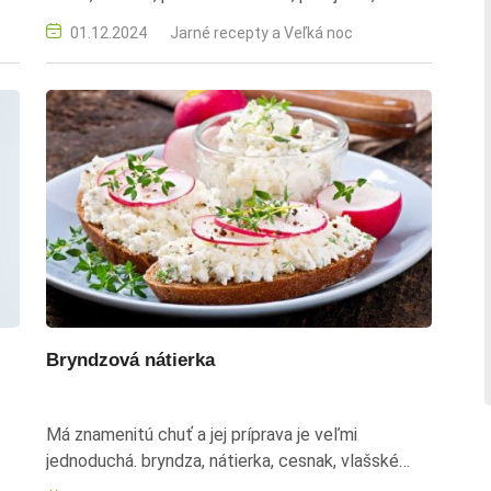
občerstvenie, recept
01.12.2024
Jarné recepty a Veľká noc
Bryndzová nátierka
Má znamenitú chuť a jej príprava je veľmi
jednoduchá. bryndza, nátierka, cesnak, vlašské
orechy, raňajky, desiata, večera, recept