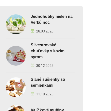
Jednohubky nielen na
Veľkú noc
28.03.2026
Silvestrovské
chuťovky s kozím
syrom
30.12.2025
Slané sušienky so
semienkami
11.10.2025
Vajíčkové muffiny