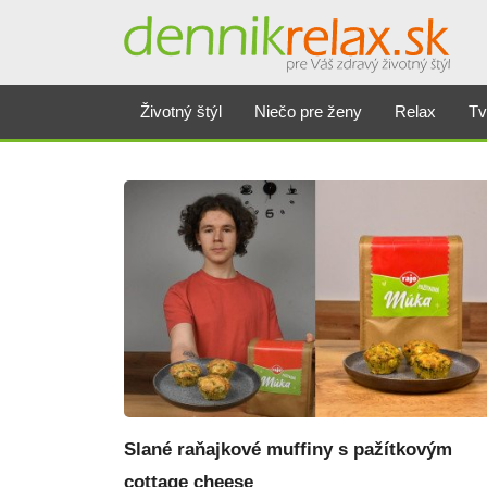
Dennikrelax
Životný štýl
Niečo pre ženy
Relax
Tv
Slané raňajkové muffiny s pažítkovým
cottage cheese