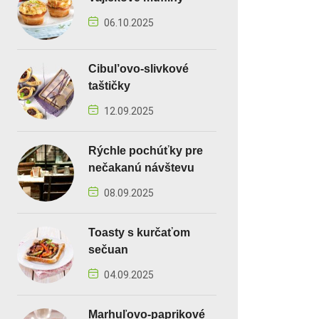
06.10.2025
Cibul’ovo-slivkové
taštičky
12.09.2025
Rýchle pochúťky pre
nečakanú návštevu
08.09.2025
Toasty s kurčaťom
sečuan
04.09.2025
Marhuľovo-paprikové