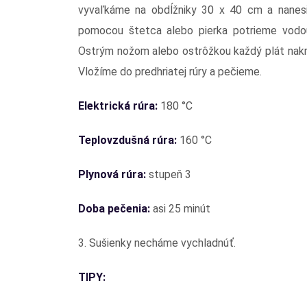
vyvaľkáme na obdĺžniky 30 x 40 cm a nanes
pomocou štetca alebo pierka potrieme vodou
Ostrým nožom alebo ostrôžkou každý plát nakr
Vložíme do predhriatej rúry a pečieme.
Elektrická rúra:
180 °C
Teplovzdušná rúra:
160 °C
Plynová rúra:
stupeň 3
Doba pečenia:
asi 25 minút
3. Sušienky necháme vychladnúť.
TIPY: