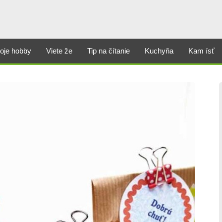
oje hobby
Viete že
Tip na čítanie
Kuchyňa
Kam ísť