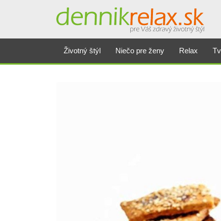
Životný štýl
Niečo pre ženy
Relax
Tv