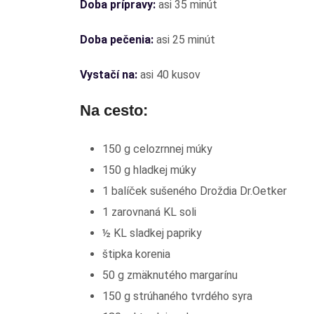
Doba prípravy:
asi 35 minút
Doba pečenia:
asi 25 minút
Vystačí na:
asi 40 kusov
Na cesto:
150 g celozrnnej múky
150 g hladkej múky
1 balíček sušeného Droždia Dr.Oetker
1 zarovnaná KL soli
½ KL sladkej papriky
štipka korenia
50 g zmäknutého margarínu
150 g strúhaného tvrdého syra