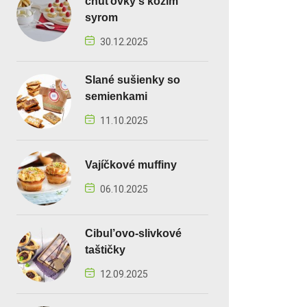
chuťovky s kozím
syrom
30.12.2025
Slané sušienky so
semienkami
11.10.2025
Vajíčkové muffiny
06.10.2025
Cibul’ovo-slivkové
taštičky
12.09.2025