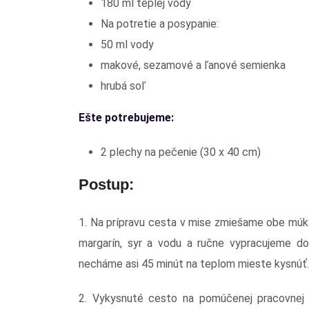
180 ml teplej vody
Na potretie a posypanie:
50 ml vody
makové, sezamové a ľanové semienka
hrubá soľ
Ešte potrebujeme:
2 plechy na pečenie (30 x 40 cm)
Postup:
1. Na prípravu cesta v mise zmiešame obe múky
margarín, syr a vodu a ručne vypracujeme do
necháme asi 45 minút na teplom mieste kysnúť.
2. Vykysnuté cesto na pomúčenej pracovnej 