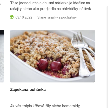
,
Táto jednoduchá a chutná nátierka je ideálna na
raňajky alebo ako predjedlo na chlebíčky. nátierka,
ká
cesnak, syrokrém, maslo, mlieko, pažítka, raňajky,
03.10.2022
Slané raňajky a pochutiny
chlebíčky
Zapekaná pohánka
Ak vás trápia kŕčové žily alebo hemoroidy,