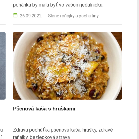
pohánka by mala byť vo vašom jedálničku
zastúpená pravidelne.
26.09.2022
Slané raňajky a pochutiny
Pšenová kaša s hruškami
vu
Zdravá pochúťka pšenová kaša, hrušky, zdravé
í
raňajky, bezlepková strava