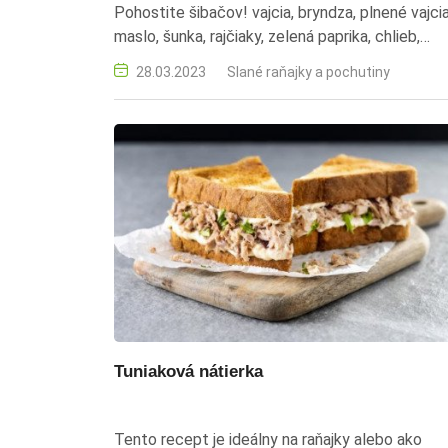
Pohostite šibačov! vajcia, bryndza, plnené vajcia
maslo, šunka, rajčiaky, zelená paprika, chlieb,
studený predjedlo, jednoduchý recept, slovens
28.03.2023
Slané raňajky a pochutiny
kuchyňa, rýchle jedlo, nátierka
Tuniaková nátierka
Tento recept je ideálny na raňajky alebo ako