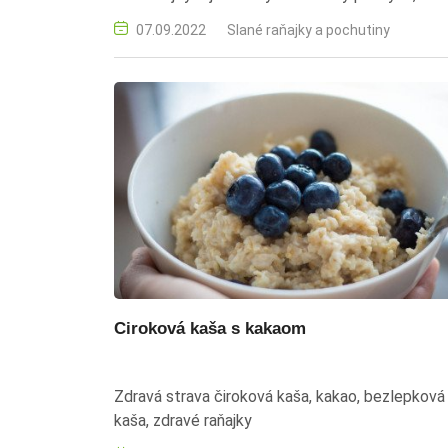
hľadajú ľahký a výživný pokrm na raňajky alebo
07.09.2022
Slané raňajky a pochutiny
večeru.​ nátierka, falošný losos, mrkva, smotano
syr, smotanový jogurt, cesnak, sendvič, raňajky,
večer
Ciroková kaša s kakaom
Zdravá strava čiroková kaša, kakao, bezlepková
kaša, zdravé raňajky