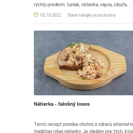
rýchly predkrm. tuniak, nátierka, vajcia, cibuľa,
horčica, maslo, predkrm, pečivo, zdravé
02.10.2022
Slané raňajky a pochutiny
občerstvenie
Nátierka - falošný losos
Tento recept ponúka chutnú a zdravú alternatí
tradičnej rybej nátierky. Je ideálny pre tých, ktor