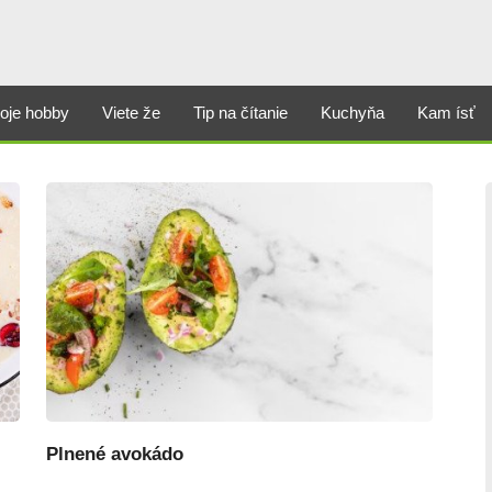
oje hobby
Viete že
Tip na čítanie
Kuchyňa
Kam ísť
Plnené avokádo