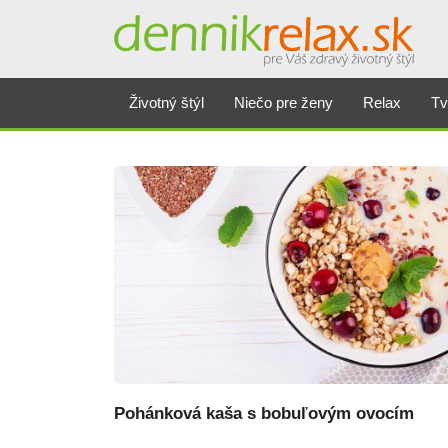
Dennikrelax
Životný štýl
Niečo pre ženy
Relax
Tv
Pohánková kaša s bobuľovým ovocím