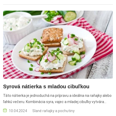
Syrová nátierka s mladou cibuľkou
Táto nátierka je jednoduchá na prípravu a ideálna na raňajky alebo
ľahkú večeru. Kombinácia syra, vajec a mladej cibuľky vytvára
lahodnú chuť, ktorú si obľúbi celá rodina. syrová nátierka, mladá
10.04.2024
Slané raňajky a pochutiny
cibuľka, vajcia, maslo, horčica, predjedlo, raňajky