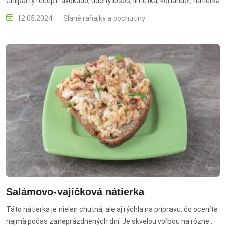
Grillparty recept. avokádo, údený losos, limetka, koriander, nátierka
12.05.2024
Slané raňajky a pochutiny
Salámovo-vajíčková nátierka
Táto nátierka je nielen chutná, ale aj rýchla na prípravu, čo oceníte
najmä počas zaneprázdnených dní. Je skvelou voľbou na rôzne