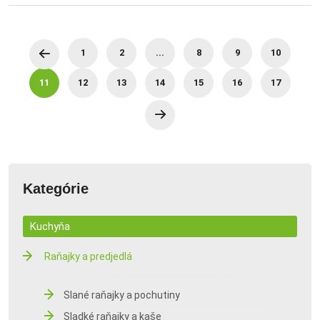
1
2
...
8
9
10
11
12
13
14
15
16
17
Kategórie
Kuchyňa
Raňajky a predjedlá
Slané raňajky a pochutiny
Sladké raňajky a kaše