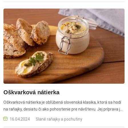
Oškvarková nátierka
Oškvarková nátierka je obľúbená slovenská klasika, ktorá sa hodí
na raňajky, desiatu či ako pohostenie pre návštevu. Jej príprava je
jednoduchá a výsledok poteší každého milovníka tradičných chutí.
16.04.2024
Slané raňajky a pochutiny
oškvarková nátierka, tradičný recept, slovenská kuchyňa, nátierka,