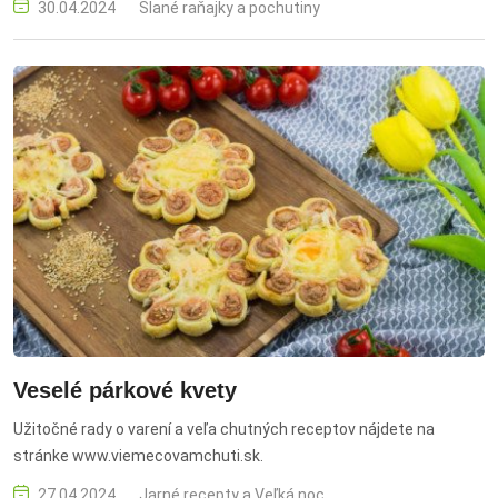
30.04.2024
Slané raňajky a pochutiny
Veselé párkové kvety
Užitočné rady o varení a veľa chutných receptov nájdete na
stránke www.viemecovamchuti.sk.
27.04.2024
Jarné recepty a Veľká noc