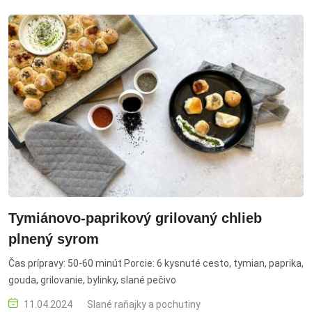
oškvarky, cibuľa, horčica
Tymiánovo-paprikový grilovaný chlieb
plnený syrom
Čas prípravy: 50-60 minút Porcie: 6 kysnuté cesto, tymian, paprika,
gouda, grilovanie, bylinky, slané pečivo
11.04.2024
Slané raňajky a pochutiny