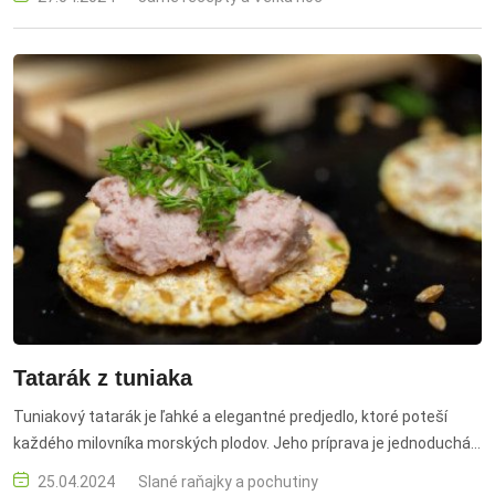
Tatarák z tuniaka
Tuniakový tatarák je ľahké a elegantné predjedlo, ktoré poteší
každého milovníka morských plodov. Jeho príprava je jednoduchá
a výsledok vás odmení výnimočnou chuťou.​ tuniakový tatarák,
25.04.2024
Slané raňajky a pochutiny