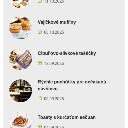
11.10.2025
Vajíčkové muffiny
06.10.2025
Cibul’ovo-slivkové taštičky
12.09.2025
Rýchle pochúťky pre nečakanú
návštevu
08.09.2025
Toasty s kurčaťom sečuan
04.09.2025