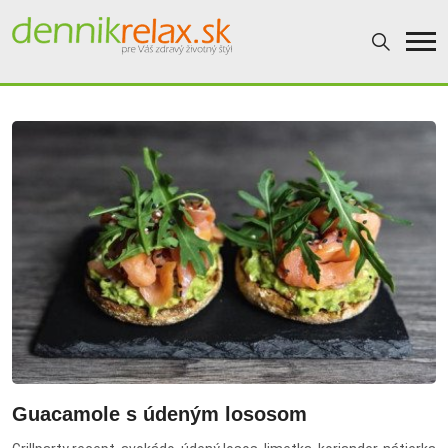
Dennikrelax
Guacamole s údeným lososom