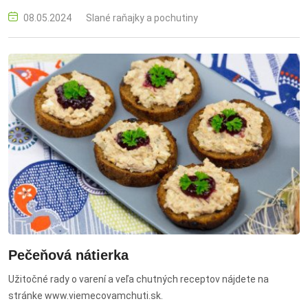
príležitosti, od raňajok po večerné pohostenie. salámovo-vajíčková
08.05.2024
Slané raňajky a pochutiny
nátierka, nátierka, vajíčka, saláma, syr, horčica, raňajky, desiata,
recept
Pečeňová nátierka
Užitočné rady o varení a veľa chutných receptov nájdete na
stránke www.viemecovamchuti.sk.