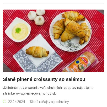
predjedlo, tuniak, olivy, kapary, recept, rybie jedlo
Slané plnené croissanty so salámou
Užitočné rady o varení a veľa chutných receptov nájdete na
stránke www.viemecovamchuti.sk.
22.04.2024
Slané raňajky a pochutiny