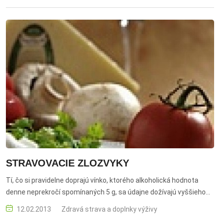
STRAVOVACIE ZLOZVYKY
Tí, čo si pravidelne doprajú vínko, ktorého alkoholická hodnota
denne neprekročí spomínaných 5 g, sa údajne dožívajú vyššieho
veku ako abstinenti.
12.02.2013
Zdravá strava a doplnky výživy