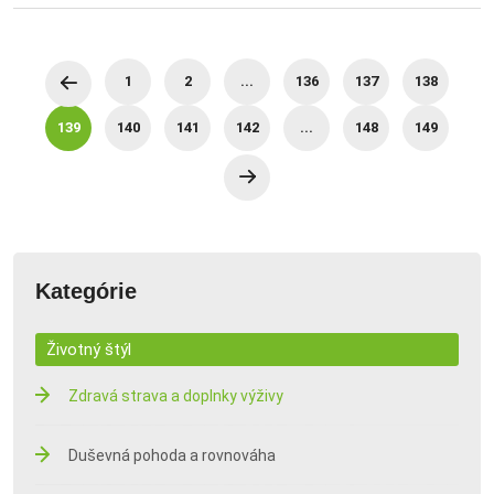
1
2
...
136
137
138
139
140
141
142
...
148
149
Kategórie
Životný štýl
Zdravá strava a doplnky výživy
Duševná pohoda a rovnováha