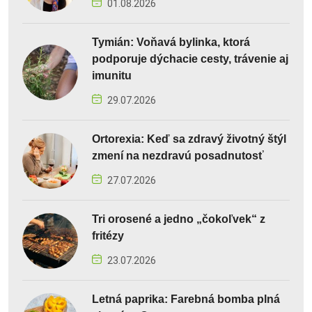
01.08.2026
Tymián: Voňavá bylinka, ktorá
podporuje dýchacie cesty, trávenie aj
imunitu
29.07.2026
Ortorexia: Keď sa zdravý životný štýl
zmení na nezdravú posadnutosť
27.07.2026
Tri orosené a jedno „čokoľvek“ z
fritézy
23.07.2026
Letná paprika: Farebná bomba plná