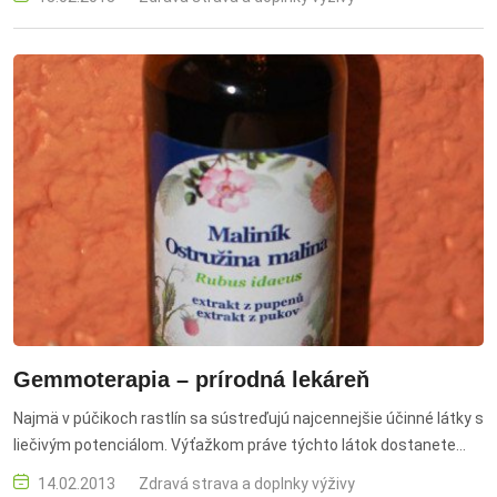
Gemmoterapia – prírodná lekáreň
Najmä v púčikoch rastlín sa sústreďujú najcennejšie účinné látky s
liečivým potenciálom. Výťažkom práve týchto látok dostanete
mimoriadne silný liek na jednotlivé choroby.
14.02.2013
Zdravá strava a doplnky výživy