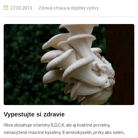
27.02.2013
Zdravá strava a doplnky výživy
Vypestujte si zdravie
Hliva obsahuje vitamíny B,D,C,K, ale aj kvalitné proteíny,
nenasýtené mastné kyseliny, 8 aminokyselín, prvky ako selén,