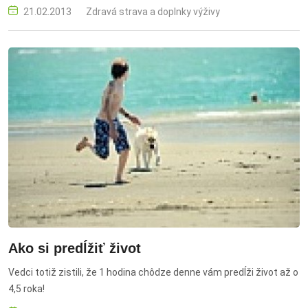
zinok, bór, jód, chróm, meď, železo, vlákninu.
21.02.2013
Zdravá strava a doplnky výživy
Ako si predĺžiť život
Vedci totiž zistili, že 1 hodina chôdze denne vám predĺži život až o
4,5 roka!