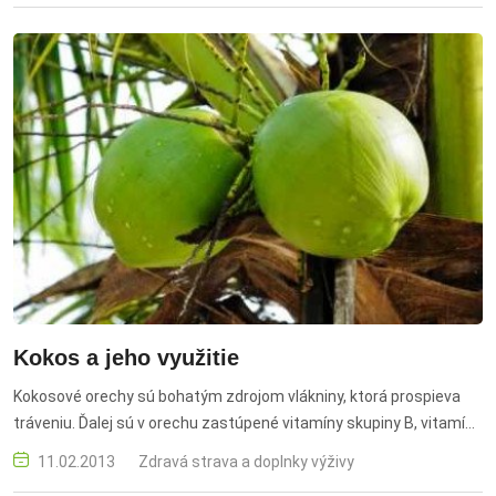
Kokos a jeho využitie
Kokosové orechy sú bohatým zdrojom vlákniny, ktorá prospieva
tráveniu. Ďalej sú v orechu zastúpené vitamíny skupiny B, vitamín
C, vápnik, železo a draslík.
11.02.2013
Zdravá strava a doplnky výživy