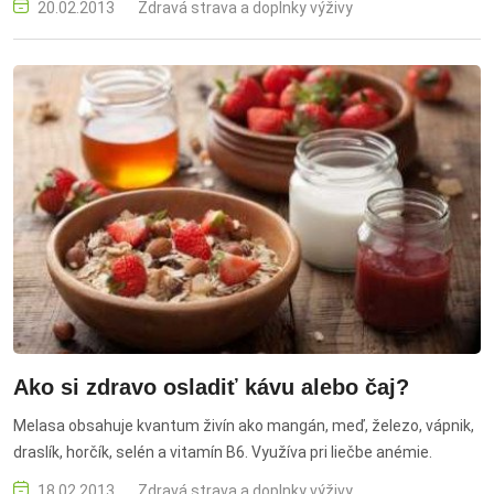
20.02.2013
Zdravá strava a doplnky výživy
Ako si zdravo osladiť kávu alebo čaj?
Melasa obsahuje kvantum živín ako mangán, meď, železo, vápnik,
draslík, horčík, selén a vitamín B6. Využíva pri liečbe anémie.
18.02.2013
Zdravá strava a doplnky výživy