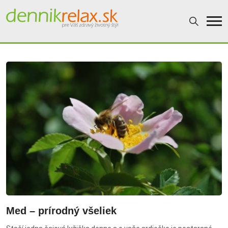
Dennikrelax
Med – prírodný všeliek