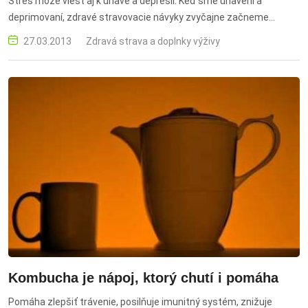
Stres môže viesť aj k únave a depresii. Keď sme unavení a
deprimovaní, zdravé stravovacie návyky zvyčajne začneme
zanedbávať.
27.03.2013
Zdravá strava a doplnky výživy
Kombucha je nápoj, ktorý chutí i pomáha
Pomáha zlepšiť trávenie, posilňuje imunitný systém, znižuje