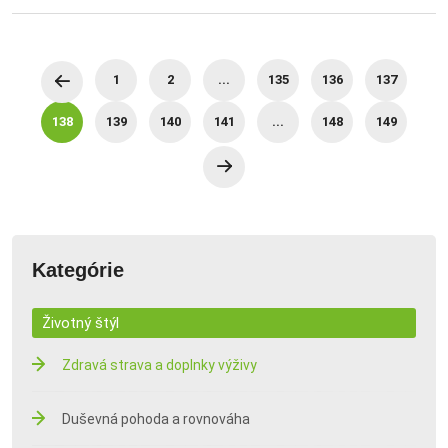
1
2
...
135
136
137
138
139
140
141
...
148
149
Kategórie
Životný štýl
Zdravá strava a doplnky výživy
Duševná pohoda a rovnováha