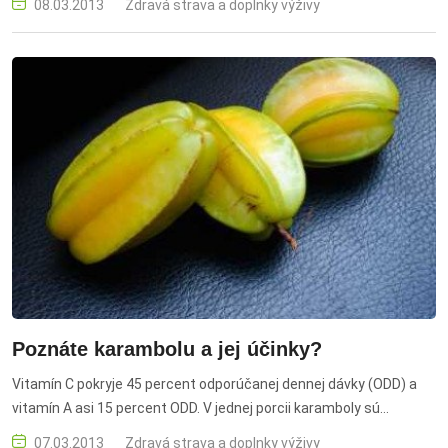
08.03.2013
Zdravá strava a doplnky výživy
Poznáte karambolu a jej účinky?
Vitamín C pokryje 45 percent odporúčanej dennej dávky (ODD) a
vitamín A asi 15 percent ODD. V jednej porcii karamboly sú
zastúpené aj 3 g vlákniny, malé množstvo železa a vápnika.
07.03.2013
Zdravá strava a doplnky výživy