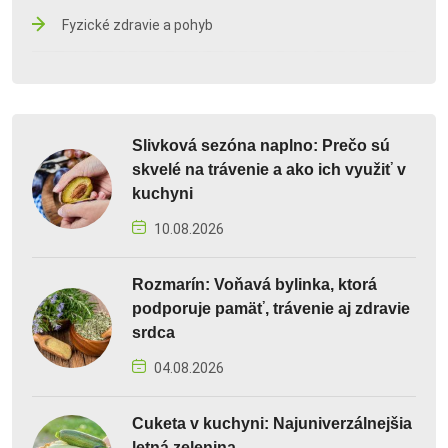
Fyzické zdravie a pohyb
Slivková sezóna naplno: Prečo sú
skvelé na trávenie a ako ich využiť v
kuchyni
10.08.2026
Rozmarín: Voňavá bylinka, ktorá
podporuje pamäť, trávenie aj zdravie
srdca
04.08.2026
Cuketa v kuchyni: Najuniverzálnejšia
letná zelenina