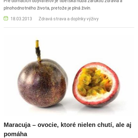
Pre domácich obyvateľov je tibetská huba zárukou zdravia a
plnohodnotného života, pretože je plná živín.
18.03.2013
Zdravá strava a doplnky výživy
Maracuja – ovocie, ktoré nielen chutí, ale aj
pomáha