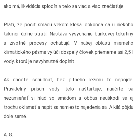
ako má, likvidácia splodín a telo sa viac a viac znečisťuje.
Platí, že pocit smädu vekom klesá, dokonca sa u niekoho
takmer úplne stratí. Nastáva vysychanie bunkovej tekutiny
a životné procesy ochabujú. V našej oblasti mierneho
klimatického pásma vylúči dospelý človek priemerne asi 2,5 l
vody, ktorú je nevyhnutné doplniť.
Ak chcete schudnúť, bez pitného režimu to nepôjde.
Pravidelný prísun vody telo naštartuje, naučíte sa
nezamieňať si hlad so smädom a občas neuškodí sa aj
trochu oklamať a napiť sa namiesto najedenia sa. A kilá pôjdu
dole samé.
A. G.