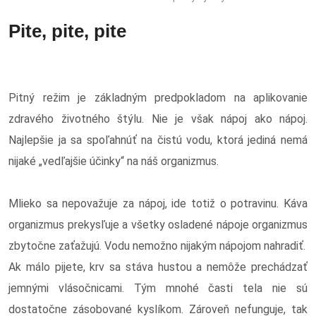
Pite, pite, pite
Pitný režim je základným predpokladom na aplikovanie
zdravého životného štýlu. Nie je však nápoj ako nápoj.
Najlepšie ja sa spoľahnúť na čistú vodu, ktorá jediná nemá
nijaké „vedľajšie účinky“ na náš organizmus.
Mlieko sa nepovažuje za nápoj, ide totiž o potravinu. Káva
organizmus prekysľuje a všetky osladené nápoje organizmus
zbytočne zaťažujú. Vodu nemožno nijakým nápojom nahradiť.
Ak málo pijete, krv sa stáva hustou a nemôže prechádzať
jemnými vlásočnicami. Tým mnohé časti tela nie sú
dostatočne zásobované kyslíkom. Zároveň nefunguje, tak