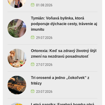
01.08.2026
Tymián: Voňavá bylinka, ktorá
podporuje dýchacie cesty, trávenie aj
imunitu
29.07.2026
Ortorexia: Keď sa zdravý životný štýl
zmení na nezdravú posadnutosť
27.07.2026
Tri orosené a jedno „čokoľvek“ z
fritézy
23.07.2026
Letná paprika: Farebná bomba plná