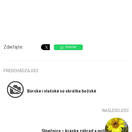
Zdieľajte:
Zdieľať
PREDCHÁDZAJÚCI
Búrske i vlašské sú skrátka božské
NASLEDUJÚCI
Slnečnica – kráska záhrad a polí