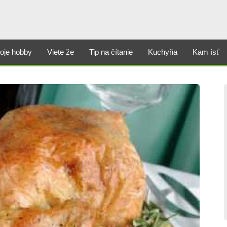
oje hobby
Viete že
Tip na čítanie
Kuchyňa
Kam ísť