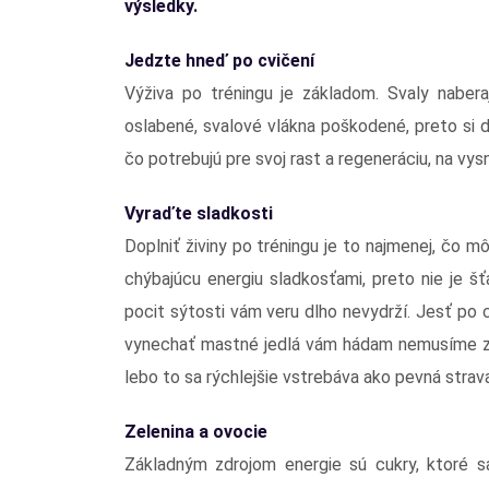
výsledky.
Jedzte hneď po cvičení
Výživa po tréningu je základom. Svaly naber
oslabené, svalové vlákna poškodené, preto si d
čo potrebujú pre svoj rast a regeneráciu, na v
Vyraďte sladkosti
Doplniť živiny po tréningu je to najmenej, čo 
chýbajúcu energiu sladkosťami, preto nie je š
pocit sýtosti vám veru dlho nevydrží. Jesť po 
vynechať mastné jedlá vám hádam nemusíme zdô
lebo to sa rýchlejšie vstrebáva ako pevná strav
Zelenina a ovocie
Základným zdrojom energie sú cukry, ktoré s