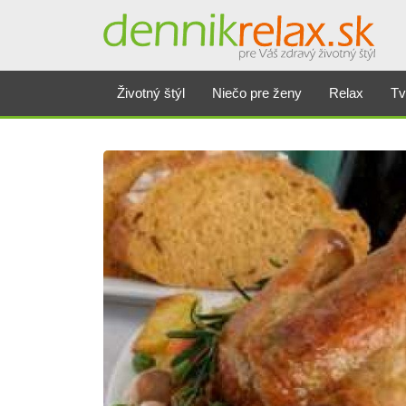
Životný štýl
Niečo pre ženy
Relax
Tv