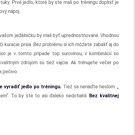
ky. Prvé jedlo, ktoré by ste mali po tréningu doplniť je
ový nápoj.
o vašom jedálničku by mali byť uprednostňované. Vhodnou
i kuracie prsia. Bez problému si ich môžete zabaliť aj do
äso je v tomto prípade top surovinou, v kombinácií so
kvalitným zdrojom sú tiež vajcia. Ak trénujete večer po
a pečivo.
 vyradiť jedlo po tréningu.
Tiež sa neriaďte heslom: „
em“. To by ste to asi ďaleko nedotiahli.
Bez kvalitnej