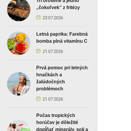
Tri orosené a jedno
„čokoľvek“ z fritézy
23.07.2026
Letná paprika: Farebná
bomba plná vitamínu C
21.07.2026
Prvá pomoc pri letných
hnačkách a
žalúdočných
problémoch
21.07.2026
Počas tropických
horúčav je dôležité
dopĺňať minerály, soli a