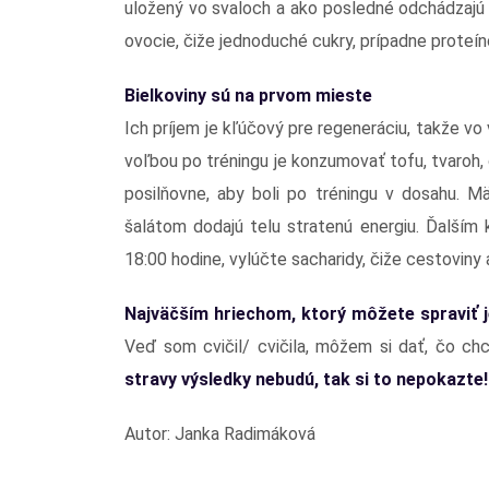
uložený vo svaloch a ako posledné odchádzajú tu
ovocie, čiže jednoduché cukry, prípadne proteín
Bielkoviny sú na prvom mieste
Ich príjem je kľúčový pre regeneráciu, takže v
voľbou po tréningu je konzumovať tofu, tvaroh, č
posilňovne, aby boli po tréningu v dosahu. M
šalátom dodajú telu stratenú energiu. Ďalším 
18:00 hodine, vylúčte sacharidy, čiže cestoviny 
Najväčším hriechom, ktorý môžete spraviť je
Veď som cvičil/ cvičila, môžem si dať, čo chc
stravy výsledky nebudú, tak si to nepokazte!
Autor: Janka Radimáková