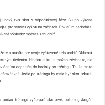
ajú nový tvar skôr v odpočinkovej fáze. Sú po výkone
ajte proteínovú výživu na začiatok. Pokiaľ im nedodáte,
ysnívané výsledky môžete zabudnúť.
môžete a musíte pre svoje vyšťavené telo urobiť. Oklamať
ťastným riešením. Hladinu cukru si možno zdvihnete, ale
cvičení sa odporúča do hodinky po tréningu. To, že máte
razňovať. Jedlo po tréningu by malo byť skôr tekuté,
a.
a počas tréningu vyčerpajú ako prvé, potom glykogén