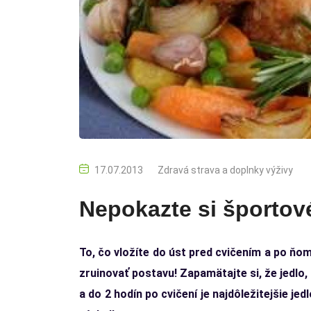
17.07.2013
Zdravá strava a doplnky výživy
Nepokazte si športové
To, čo vložíte do úst pred cvičením a po ňom
zruinovať postavu! Zapamätajte si, že jedlo
a do 2 hodín po cvičení je najdôležitejšie 