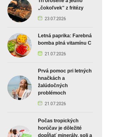
Tri orosené a jedno
„čokoľvek“ z fritézy
23.07.2026
Letná paprika: Farebná
bomba plná vitamínu C
21.07.2026
Prvá pomoc pri letných
hnačkách a
žalúdočných
problémoch
21.07.2026
Počas tropických
horúčav je dôležité
dopĺňať minerály, soli a