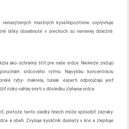
nenasýtených mastných kyselínpozitívne ovplyvňuje
astné látky obsiahnuté v orechoch sú nemenej dôležité.
žia ako ochranný štít pre naše srdce. Nielenže znižujú
 poruchám srdcového rytmu. Najvyššiu koncentráciu
ské ryby- makrela, tuniak. experti odporúčajú jesť
iť riziko náhlej smrti v dôsledku zlyhania srdca.
iť, pretože tento sladký hriech môže spôsobiť zázraky.
dce a obeh. Zvyšuje kysličník dusnatý v krvi a zlepšuje