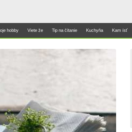
oje hobby
Viete že
Tip na čítanie
Kuchyňa
Kam ísť