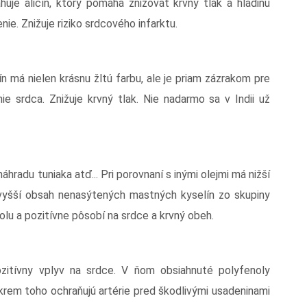
uje alicín, ktorý pomáha znižovať krvný tlak a hladinu
ie. Znižuje riziko srdcového infarktu.
ín má nielen krásnu žltú farbu, ale je priam zázrakom pre
ie srdca. Znižuje krvný tlak. Nie nadarmo sa v Indii už
hradu tuniaka atď... Pri porovnaní s inými olejmi má nižší
vyšší obsah nenasýtených mastných kyselín zo skupiny
olu a pozitívne pôsobí na srdce a krvný obeh.
itívny vplyv na srdce. V ňom obsiahnuté polyfenoly
Okrem toho ochraňujú artérie pred škodlivými usadeninami