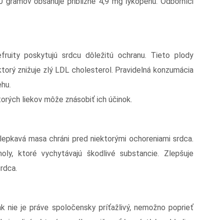
00 gramov obsahuje približne 4,9 mg lykopénu. Odborníci
fruity poskytujú srdcu dôležitú ochranu. Tieto plody
ktorý znižuje zlý LDL cholesterol. Pravidelná konzumácia
hu.
orých liekov môže znásobiť ich účinok.
lepkavá masa chráni pred niektorými ochoreniami srdca.
oly, ktoré vychytávajú škodlivé substancie. Zlepšuje
srdca.
k nie je práve spoločensky príťažlivý, nemožno poprieť