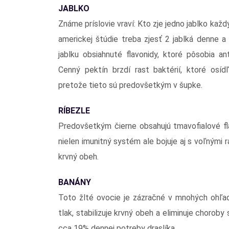
JABLKO
Známe príslovie vraví: Kto zje jedno jablko kaž
americkej štúdie treba zjesť 2 jablká denne 
jablku obsiahnuté flavonidy, ktoré pôsobia a
Cenný pektín brzdí rast baktérií, ktoré osíd
pretože tieto sú predovšetkým v šupke.
RÍBEZLE
Predovšetkým čierne obsahujú tmavofialové fla
nielen imunitný systém ale bojuje aj s voľnými r
krvný obeh.
BANÁNY
Toto žlté ovocie je zázračné v mnohých ohľad
tlak, stabilizuje krvný obeh a eliminuje chorob
cca 19% dennej potreby draslíka.