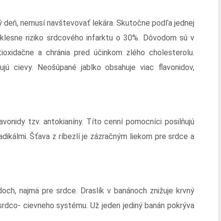
dý deň, nemusí navštevovať lekára. Skutočne podľa jednej
a klesne riziko srdcového infarktu o 30%. Dôvodom sú v
ntioxidačne a chránia pred účinkom zlého cholesterolu.
ľujú cievy. Neošúpané jablko obsahuje viac flavonidov,
vonidy tzv. antokianíny. Títo cenní pomocníci posilňujú
adikálmi. Šťava z ríbezlí je zázračným liekom pre srdce a
och, najmä pre srdce. Draslík v banánoch znižuje krvný
y srdco- cievneho systému. Už jeden jediný banán pokrýva