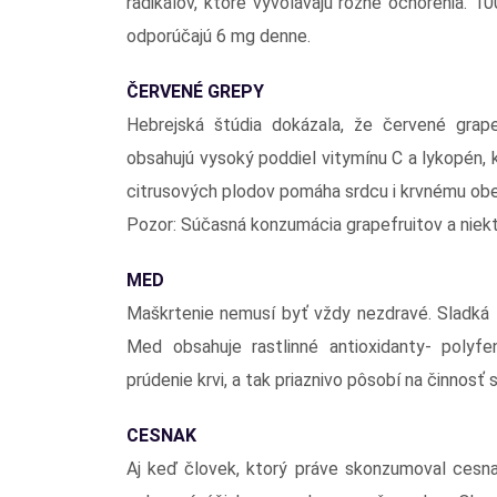
radikálov, ktoré vyvolávajú rôzne ochorenia. 1
odporúčajú 6 mg denne.
ČERVENÉ GREPY
Hebrejská štúdia dokázala, že červené grape
obsahujú vysoký poddiel vitymínu C a lykopén, 
citrusových plodov pomáha srdcu i krvnému obe
Pozor: Súčasná konzumácia grapefruitov a niekt
MED
Maškrtenie nemusí byť vždy nezdravé. Sladká 
Med obsahuje rastlinné antioxidanty- polyfen
prúdenie krvi, a tak priaznivo pôsobí na činnosť 
CESNAK
Aj keď človek, ktorý práve skonzumoval cesna