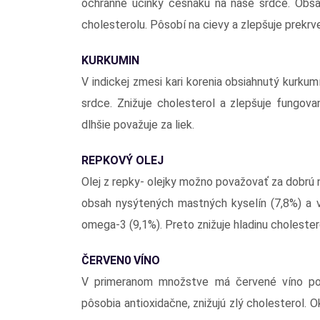
ochranné účinky cesnaku na naše srdce. Obsah
cholesterolu. Pôsobí na cievy a zlepšuje prekrven
KURKUMIN
V indickej zmesi kari korenia obsiahnutý kurkum
srdce. Znižuje cholesterol a zlepšuje fungovan
dlhšie považuje za liek.
REPKOVÝ OLEJ
Olej z repky- olejky možno považovať za dobrú ná
obsah nysýtených mastných kyselín (7,8%) a 
omega-3 (9,1%). Preto znižuje hladinu cholester
ČERVEN0 VÍNO
V primeranom množstve má červené víno poz
pôsobia antioxidačne, znižujú zlý cholesterol. 