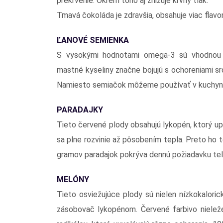
prekrvenie. Okrem toho aj znižuje krvný tlak.
Tmavá čokoláda je zdravšia, obsahuje viac flavo
ĽANOVÉ SEMIENKA
S vysokými hodnotami omega-3 sú vhodnou n
mastné kyseliny značne bojujú s ochoreniami srd
Namiesto semiačok môžeme používať v kuchyni 
PARADAJKY
Tieto červené plody obsahujú lykopén, ktorý upra
sa plne rozvinie až pôsobením tepla. Preto ho t
gramov paradajok pokrýva dennú požiadavku tel
MELÓNY
Tieto osviežujúce plody sú nielen nízkokalori
zásobovač lykopénom. Červené farbivo nieleže 