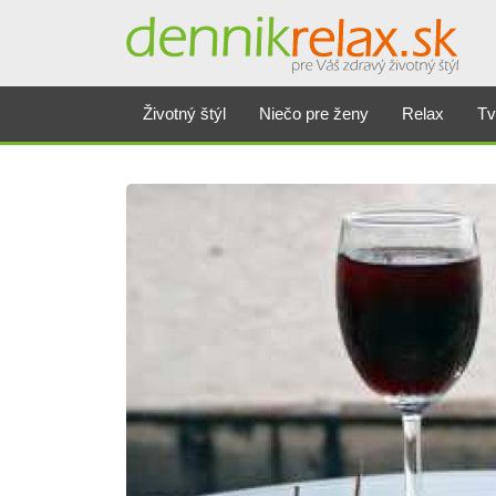
Životný štýl
Niečo pre ženy
Relax
Tv