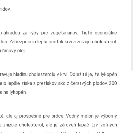
nidov.
áhradou za ryby pre vegetariánov. Tieto esenciálne
ca. Zabezpečujú lepší prietok krvi a znižujú cholesterol.
ľanový olej.
vuje hladinu cholesterolu v krvi. Dôležité je, že lykopén
elo lepšie získa z pretlakov ako z čerstvých plodov. 200
a na lykopén.
cké, ale aj prospešné pre srdce. Vodný melón je výborný
znižuje cholesterol, ale je zároveň lapač tzv. voľných