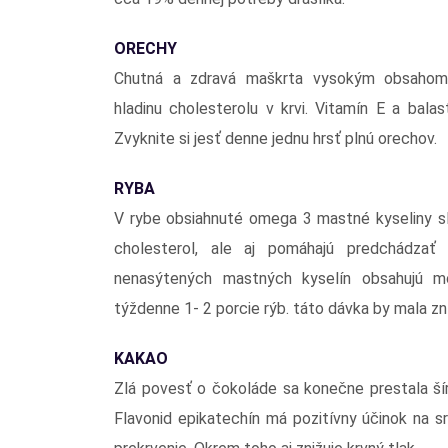
ORECHY
Chutná a zdravá maškrta vysokým obsahom 
hladinu cholesterolu v krvi. Vitamín E a bal
Zvyknite si jesť denne jednu hrsť plnú orechov.
RYBA
V rybe obsiahnuté omega 3 mastné kyseliny slú
cholesterol, ale aj pomáhajú predchádzať
nenasýtených mastných kyselín obsahujú mor
týždenne 1- 2 porcie rýb. táto dávka by mala zníž
KAKAO
Zlá povesť o čokoláde sa konečne prestala šír
Flavonid epikatechín má pozitívny účinok na sr