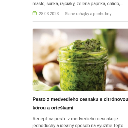
maslo, šunka, rajčiaky, zelená paprika, chlieb,
studený predjedlo, jednoduchý recept, slovens
28.03.2023
Slané raňajky a pochutiny
kuchyňa, rýchle jedlo, nátierka
Pesto z medvedieho cesnaku s citrónovo
kôrou a orieškami
Recept na pesto z medvedieho cesnaku je
jednoduchý a ideálny spôsob na využitie tejto