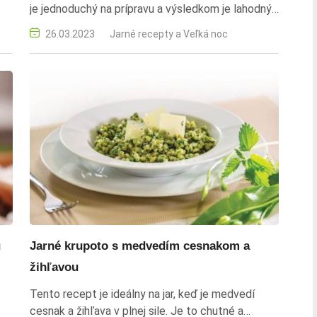
je jednoduchý na prípravu a výsledkom je lahodný
ká
a nadýchaný koláčik, ktorý nesmie chýbať na
26.03.2023
Jarné recepty a Veľká noc
vašom sviatočnom stole. veľkonočný baránok,
recept, veľká noc, tradičný koláč, sviatočné
pečivo, baránok, veľkonočný recept, sladké
pečivo, veľkonočné pečenie, sviatočný dezert,
velka noc
u
Jarné krupoto s medvedím cesnakom a
žihľavou
Tento recept je ideálny na jar, keď je medvedí
cesnak a žihľava v plnej sile. Je to chutné a