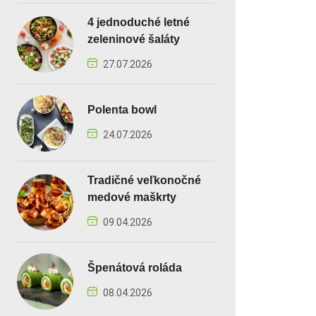
4 jednoduché letné
zeleninové šaláty
27.07.2026
Polenta bowl
24.07.2026
Tradičné veľkonočné
medové maškrty
09.04.2026
Špenátová roláda
08.04.2026