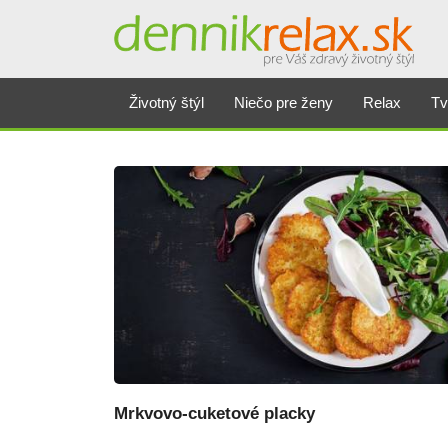
Dennikrelax
Životný štýl
Niečo pre ženy
Relax
Tv
Mrkvovo-cuketové placky