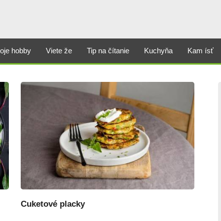
oje hobby
Viete že
Tip na čítanie
Kuchyňa
Kam ísť
Cuketové placky