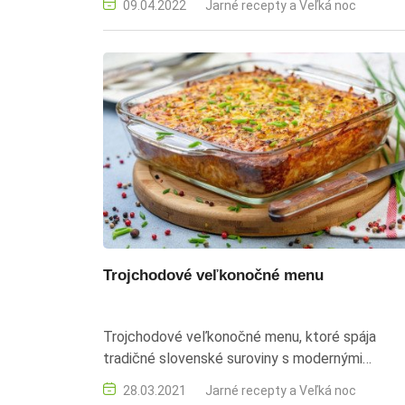
09.04.2022
Jarné recepty a Veľká noc
zaujme nielen chuťou, ale aj vzhľadom. Veľká no
recepty, lístkové cesto, slané pečivo, mrkvičky,
syrová plnka, kreatívne pohostenie, veľkonočné
jedlá, pečenie, originálne recepty, velka noc
Trojchodové veľkonočné menu
Trojchodové veľkonočné menu, ktoré spája
tradičné slovenské suroviny s modernými
kulinárskymi technikami. Recepty zahŕňajú krok
28.03.2021
Jarné recepty a Veľká noc
z jahňacieho mäsa, jemnú chrenovú penu a klasi