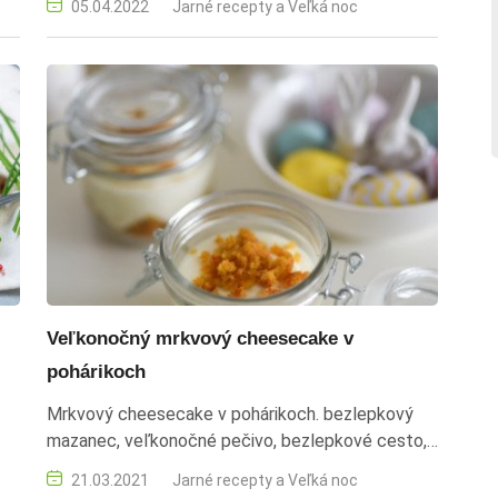
05.04.2022
Jarné recepty a Veľká noc
c,
vytvára lahodný šalát, ktorý je skvelým doplnkom
k veľkonočnému stolu. vajíčkový šalát,
veľkonočný recept, zemiakový šalát, majonézový
šalát, sviatočné jedlo, tradičný slovenský recept,
veľkonočné vajíčka, domáci šalát, zeleninový
šalát, recept na šalát, velka noc
Veľkonočný mrkvový cheesecake v
pohárikoch
Mrkvový cheesecake v pohárikoch. bezlepkový
mazanec, veľkonočné pečivo, bezlepkové cesto,
ety
veľká noc, sviatočný recept
21.03.2021
Jarné recepty a Veľká noc
ckú