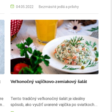
y
výživné jedlo, ktoré môžete podávať ako hlavné
04.05.2022
Bezmäsité jedlá a prílohy
,
jedlo alebo ako prílohu. jarne krupoto, medvedi
cesnak, zihlava, krupy, zeleninovy vyvar, biele vino,
mascarpone, pesto, parmezan, pecorino, zihlava
listy, medvedi cesnak listy, citrónova stava, zdrava
strava, jarna kuchyna, olivovy olej
z
Veľkonočný vajíčkovo-zemiakový šalát
re
Tento tradičný veľkonočný šalát je ideálny
lne
spôsob, ako využiť uvarené vajíčka po sviatkoch.
é
Kombinácia zemiakov, hrášku, uhoriek a majonézy