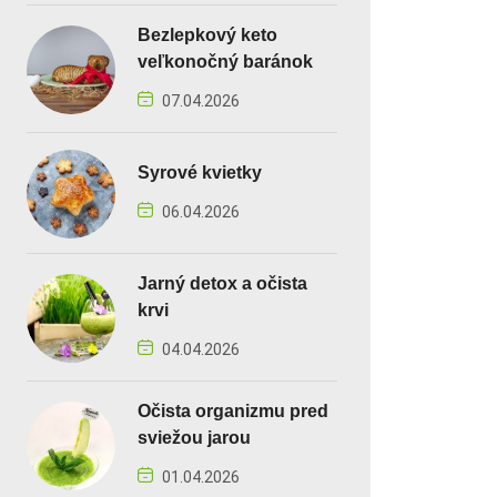
Bezlepkový keto
veľkonočný baránok
07.04.2026
Syrové kvietky
06.04.2026
Jarný detox a očista
krvi
04.04.2026
Očista organizmu pred
sviežou jarou
01.04.2026