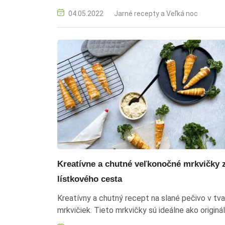
sezónnej bylinky. medvedi cesnak, pesto, olivov
04.05.2022
Jarné recepty a Veľká noc
olej, parmezan, sezamove semienka, sol, recept
jarna bylinka, zdrava vyziva, domaca kuchyna
Kreatívne a chutné veľkonočné mrkvičky 
lístkového cesta
Kreatívny a chutný recept na slané pečivo v tva
mrkvičiek. Tieto mrkvičky sú ideálne ako originá
pohostenie počas veľkonočných sviatkov, ktor