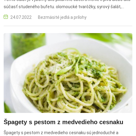
súčasť studeného bufetu. olomoucké tvarôžky, syrový šalát,
pikantný šalát, tradičný recept, česká kuchyňa, predjedlo,
24.07.2022
Bezmäsité jedlá a prílohy
občerstvenie
Špagety s pestom z medvedieho cesnaku
Špagety s pestom z medvedieho cesnaku sú jednoduché a