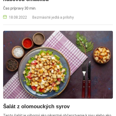
Čas prípravy 30 min.
18.08.2022
Bezmäsité jedlá a prílohy
Šalát z olomouckých syrov
Tento šalát je výborný ako pikantné občerstvenie k pivu alebo ako