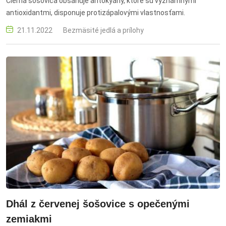
Čierna šošovica obsahuje antokyány, ktoré sú významnými
antioxidantmi, disponuje protizápalovými vlastnosťami.
21.11.2022
Bezmäsité jedlá a prílohy
Dhál z červenej šošovice s opečenými
zemiakmi