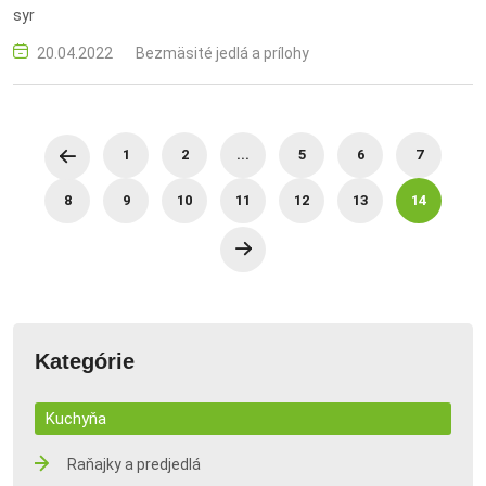
syr
20.04.2022
Bezmäsité jedlá a prílohy
1
2
...
5
6
7
8
9
10
11
12
13
14
Kategórie
Kuchyňa
Raňajky a predjedlá