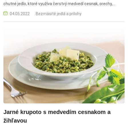
chutné jedlo, ktoré využíva čerstvý medvedí cesnak, orechy,
parmezán a olivový olej. Tento pokrm je ideálny na jar a
04.05.2022
Bezmäsité jedlá a prílohy
predstavuje rýchlu a zdravú voľbu na obed alebo večeru. spagety,
pesto, medvedi cesnak, jarna kuchyna, parmezan, orechy, olivovy
olej, citrónova kôra, zdrava strava, cestoviny, pesto omacka,
rychly recept
Jarné krupoto s medvedím cesnakom a
žihľavou