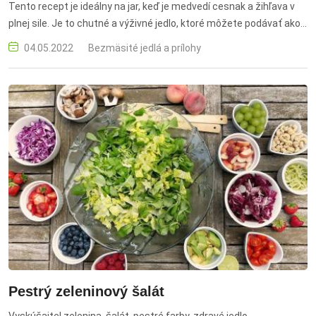
Tento recept je ideálny na jar, keď je medvedí cesnak a žihľava v
plnej sile. Je to chutné a výživné jedlo, ktoré môžete podávať ako
hlavné jedlo alebo ako prílohu. jarne krupoto, medvedi cesnak,
04.05.2022
Bezmäsité jedlá a prílohy
zihlava, krupy, zeleninovy vyvar, biele vino, mascarpone, pesto,
parmezan, pecorino, zihlava listy, medvedi cesnak listy, citrónova
stava, zdrava strava, jarna kuchyna, olivovy olej
Pestrý zeleninový šalát
Vyskúšajte! zelenina, šalát, pestré farby, zdravé jedlo,