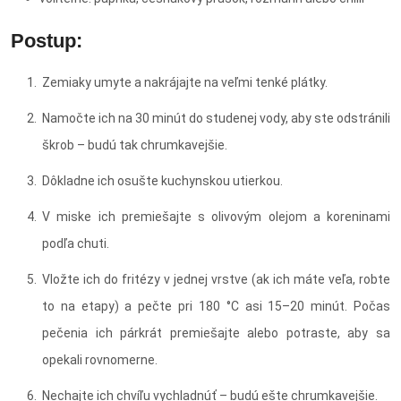
Postup:
Zemiaky umyte a nakrájajte na veľmi tenké plátky.
Namočte ich na 30 minút do studenej vody, aby ste odstránili
škrob – budú tak chrumkavejšie.
Dôkladne ich osušte kuchynskou utierkou.
V miske ich premiešajte s olivovým olejom a koreninami
podľa chuti.
Vložte ich do fritézy v jednej vrstve (ak ich máte veľa, robte
to na etapy) a pečte pri 180 °C asi 15–20 minút. Počas
pečenia ich párkrát premiešajte alebo potraste, aby sa
opekali rovnomerne.
Nechajte ich chvíľu vychladnúť – budú ešte chrumkavejšie.