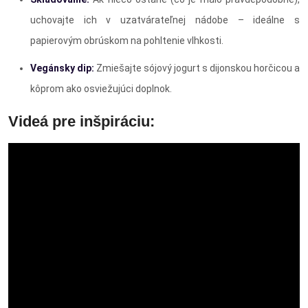
uchovajte ich v uzatvárateľnej nádobe – ideálne s
papierovým obrúskom na pohltenie vlhkosti.
Vegánsky dip:
Zmiešajte sójový jogurt s dijonskou horčicou a
kôprom ako osviežujúci doplnok.
Videá pre inšpiráciu: