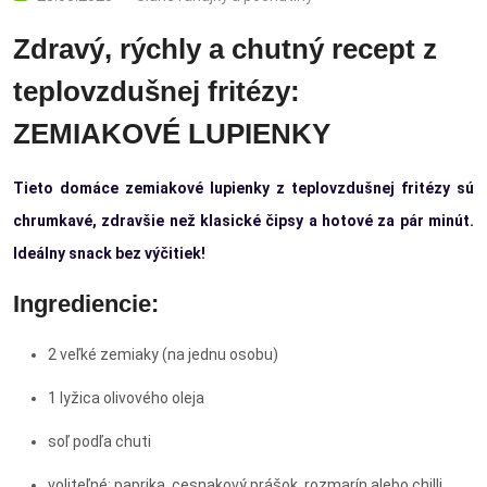
Zdravý, rýchly a chutný recept z
teplovzdušnej fritézy:
ZEMIAKOVÉ LUPIENKY
Tieto domáce zemiakové lupienky z teplovzdušnej fritézy sú
chrumkavé, zdravšie než klasické čipsy a hotové za pár minút.
Ideálny snack bez výčitiek!
Ingrediencie:
2 veľké zemiaky (na jednu osobu)
1 lyžica olivového oleja
soľ podľa chuti
voliteľné: paprika, cesnakový prášok, rozmarín alebo chilli