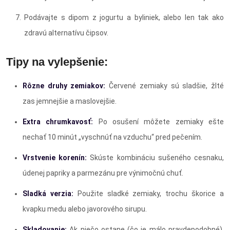
Podávajte s dipom z jogurtu a byliniek, alebo len tak ako
zdravú alternatívu čipsov.
Tipy na vylepšenie:
Rôzne druhy zemiakov:
Červené zemiaky sú sladšie, žlté
zas jemnejšie a maslovejšie.
Extra chrumkavosť:
Po osušení môžete zemiaky ešte
nechať 10 minút „vyschnúť na vzduchu“ pred pečením.
Vrstvenie korenín:
Skúste kombináciu sušeného cesnaku,
údenej papriky a parmezánu pre výnimočnú chuť.
Sladká verzia:
Použite sladké zemiaky, trochu škorice a
kvapku medu alebo javorového sirupu.
Skladovanie:
Ak niečo ostane (čo je málo pravdepodobné),