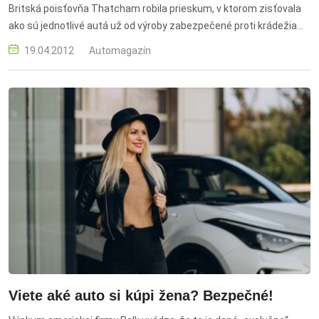
Britská poisťovňa Thatcham robila prieskum, v ktorom zisťovala
ako sú jednotlivé autá už od výroby zabezpečené proti krádežiam.
Jej experti hodnotili napríklad obtiažnosť prekonania zámku,
19.04.2012
Automagazín
imobilizéry, ochranu zamykania batožinového priestoru, alebo
funkčnosť alarmu.
Viete aké auto si kúpi žena? Bezpečné!