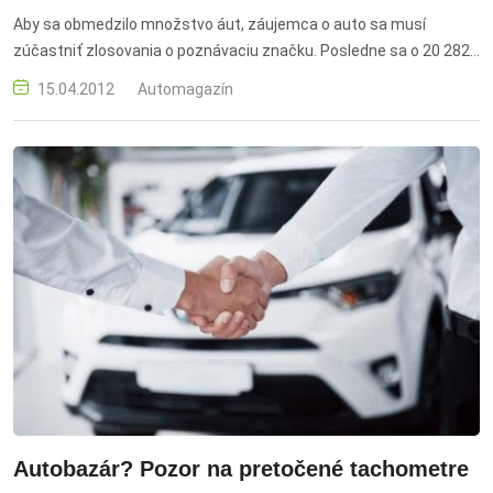
Aby sa obmedzilo množstvo áut, záujemca o auto sa musí
zúčastniť zlosovania o poznávaciu značku. Posledne sa o 20 282
značiek uchádzalo 970 tisíc obyvateľov.
15.04.2012
Automagazín
Autobazár? Pozor na pretočené tachometre