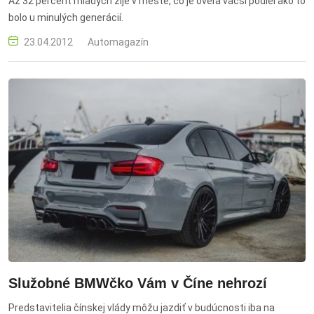
Až 32 percent mladých žije v meste, čo je oveľa väčší podiel ako to
bolo u minulých generácií.
23.04.2012
Automagazín
Služobné BMWčko Vám v Číne nehrozí
Predstavitelia čínskej vlády môžu jazdiť v budúcnosti iba na