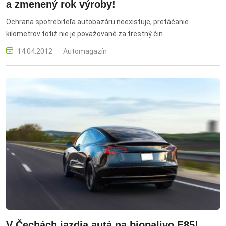
a zmenený rok výroby!
Ochrana spotrebiteľa autobazáru neexistuje, pretáčanie
kilometrov totiž nie je považované za trestný čin.
14.04.2012
Automagazín
V Čechách jazdia autá na biopalivo E85!