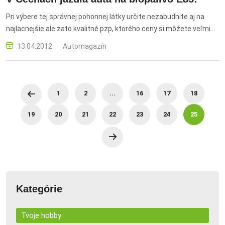
Pri výbere tej správnej pohonnej látky určite nezabudnite aj na
najlacnejšie ale zato kvalitné pzp, ktorého ceny si môžete veľmi
jednoducho porovnať
13.04.2012
Automagazín
1
2
...
16
17
18
19
20
21
22
23
24
25
Kategórie
Tvoje hobby