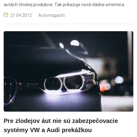
autách čínskej produkcie. Tak prikazuje nová vládna smernica
podľa hesla „buy China“.
21.04.2012
Automagazín
Pre zlodejov áut nie sú zabezpečovacie
systémy VW a Audi prekážkou