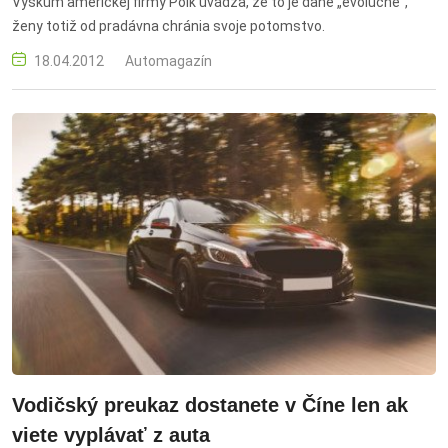
Výskum americkej firmy Polk uvádza, že to je dané „evolučne“,
ženy totiž od pradávna chránia svoje potomstvo.
18.04.2012
Automagazín
Vodičský preukaz dostanete v Číne len ak
viete vyplávať z auta