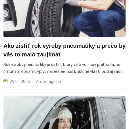
Ako zistiť rok výroby pneumatiky a prečo by
vás to malo zaujímať
Rok výroby pneumatiky je detail, ktorý veľa vodičov prehliada, no
pritom má priamy vplyv na bezpečnosť, jazdné vlastnosti aj vašu
peňaženku. rok výroby pneumatiky, DOT, bočnica, posledné štyri
29.01.2026
Automagazín
čísla, týždeň výroby, rok výroby, bezpečnosť, jazdné vlastnosti,
nový vs starý, skladovanie, životnosť pneumatiky, dezén, kontrola
pri kúpe, staršie pneumatiky, vizuálna kontrola, cena, motoristi,
pneumatiky, bezpečnosť na ceste