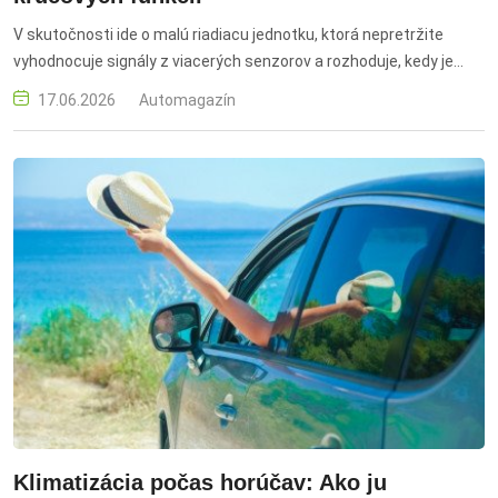
V skutočnosti ide o malú riadiacu jednotku, ktorá nepretržite
vyhodnocuje signály z viacerých senzorov a rozhoduje, kedy je
naozaj dôvod spustiť poplach. autoalarm, ochrana vozidla,
17.06.2026
Automagazín
zabezpečenie auta, alarm do auta, senzory auta, dverové spínače,
otrasové senzory, vibrácie, glass-break senzory, senzory rozbitia
skla, senzory náklonu, krádež vozidla, odtiahnutie auta, krádež
kolies, katalyzátor, senzory priblíženia, riadiaca jednotka, siréna,
výstražné svetlá, LED dióda, ochrana proti krádeži, diaľkové
ovládanie, kľúčenka, rádiový signál, batéria do diaľkového
ovládania, GPS sledovanie, lokalizácia vozidla, notifikácie do
mobilu, imobilizér, štartovanie vozidla, zámok volantu, bezpečné
parkovanie, viacvrstvová ochrana, zabezpečovací systém,
ochrana automobilu, prevencia krádeže, monitoring vozidla
Klimatizácia počas horúčav: Ako ju