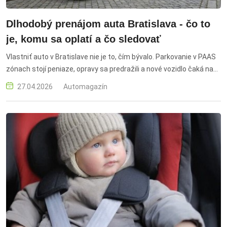
Dlhodobý prenájom auta Bratislava - čo to
je, komu sa oplatí a čo sledovať
Vlastniť auto v Bratislave nie je to, čím bývalo. Parkovanie v PAAS
zónach stojí peniaze, opravy sa predražili a nové vozidlo čaká na
dodanie mesiace. Pritom alternatíva existuje už dlhší čas - len sa
27.04.2026
Automagazín
o nej veľa nehovorí mimo firemného prostredia. Dlhodobý
prenájom auta funguje na jednoduchom princípe: podpíšete
zmluvu, platíte fixnú mesačnú sumu a jazdíte. Servis, poistenie,
pneumatiky - to už nie je vaša starosť.