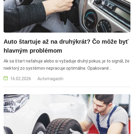
Auto štartuje až na druhýkrát? Čo môže byť
hlavným problémom
Ak sa štart naťahuje alebo si vyžaduje druhý pokus, je to signál, že
niektorý zo systémov nepracuje optimálne. Opakované
štartovanie zbytočne zaťažuje batériu, štartér aj elektrickú
16.02.2026
Automagazín
sústavu. auto štartuje až na druhýkrát, palivový systém, pokles
tlaku, palivové čerpadlo, spätný ventil, palivový filter, batéria,
elektrické kontakty, alternátor, zapaľovanie, zapaľovacie sviečky,
senzory, snímač teploty motora, snímač hmotnosti vzduchu,
štartér, solenoid, elektrické spojenia, diagnostika, servis