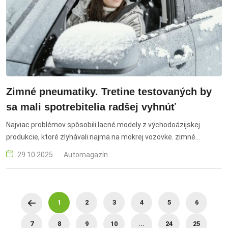
Zimné pneumatiky. Tretine testovaných by
sa mali spotrebitelia radšej vyhnúť
Najviac problémov spôsobili lacné modely z východoázijskej
produkcie, ktoré zlyhávali najmä na mokrej vozovke. zimné
pneumatiky, testované, spotrebitelia, vyhnúť, kvalita, bezpečnosť,
29.10.2025
Automagazín
priľnavosť, brzdenie, sneh, ľad, hodnotenie, test, výkon,
odporúčanie
1
2
3
4
5
6
7
8
9
10
...
24
25