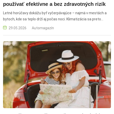
používať efektívne a bez zdravotných rizík
Letné horúčavy dokážu byť vyčerpávajúce – najmä v mestách a
bytoch, kde sa teplo drží aj počas noci. Klimatizácia sa preto
stáva čoraz bežnejšou súčasťou domácností. Aby vám však
29.05.2026
Automagazín
prinášala skutočný komfort a neškodila zdraviu, je dôležité ju
používať správne. klimatizácia leto, ako používať klimatizáciu,
ideálna teplota v byte, ochladenie bytu, horúčavy domácnosť,
klimatizácia zdravie, čistenie klimatizácie, ako schladiť byt