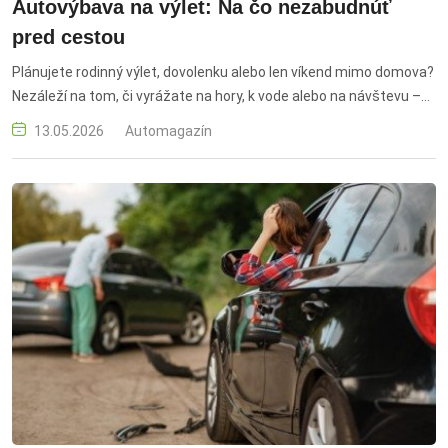
Autovýbava na výlet: Na čo nezabudnúť
pred cestou
Plánujete rodinný výlet, dovolenku alebo len víkend mimo domova?
Nezáleží na tom, či vyrážate na hory, k vode alebo na návštevu –
správna výbava do auta vám môže ušetriť stres, čas aj
13.05.2026
Automagazín
nepríjemnosti na ceste. Prinášame prehľad toho
najdôležitejšieho, čo by ste si mali pribaliť. výbava do auta,
autovýbava na výlet, čo si zbaliť do auta, cestovanie autom,
rodinný výlet, bezpečnosť na ceste, výbava pre deti do auta,
kontrola auta pred cestou