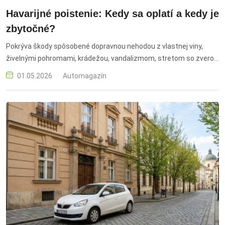
Havarijné poistenie: Kedy sa oplatí a kedy je
zbytočné?
Pokrýva škody spôsobené dopravnou nehodou z vlastnej viny,
živelnými pohromami, krádežou, vandalizmom, stretom so zverou
či poškodením hlodavcami.
01.05.2026
Automagazín