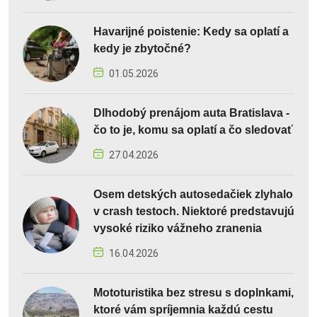
Havarijné poistenie: Kedy sa oplatí a
kedy je zbytočné?
01.05.2026
Dlhodobý prenájom auta Bratislava -
čo to je, komu sa oplatí a čo sledovať
27.04.2026
Osem detských autosedačiek zlyhalo
v crash testoch. Niektoré predstavujú
vysoké riziko vážneho zranenia
16.04.2026
Mototuristika bez stresu s doplnkami,
ktoré vám spríjemnia každú cestu