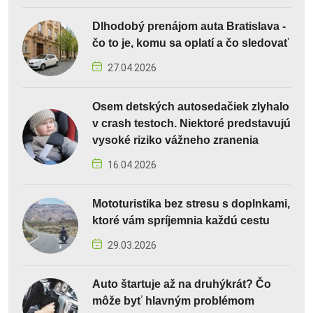
Dlhodobý prenájom auta Bratislava -
čo to je, komu sa oplatí a čo sledovať
27.04.2026
Osem detských autosedačiek zlyhalo
v crash testoch. Niektoré predstavujú
vysoké riziko vážneho zranenia
16.04.2026
Mototuristika bez stresu s doplnkami,
ktoré vám spríjemnia každú cestu
29.03.2026
Auto štartuje až na druhýkrát? Čo
môže byť hlavným problémom