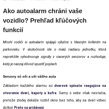
Ako autoalarm chráni vaše
vozidlo? Prehľad kľúčových
funkcií
Mnohí vodiči si autoalarm spájajú výlučne s hlasným kvílením na
parkovisku. V skutočnosti ide o malú riadiacu jednotku, ktorá
nepretržite vyhodnocuje signály z viacerých senzorov a rozhoduje,
kedy je naozaj dôvod spustiť poplach.
Senzory sú oči a uši vášho auta
Základom každého alarmu sú
dverov
é spínač
e reagujúce na
otvorenie dverí, kapoty a kufra
. Samy o sebe však nestačia,
pretože zlodej dokáže rozbiť okno bez toho, aby sa dverí vôbec
dotkol.
Preto sa pridávajú
: