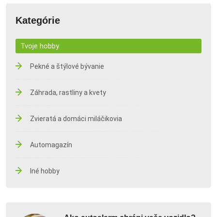
Kategórie
Tvoje hobby
Pekné a štýlové bývanie
Záhrada, rastliny a kvety
Zvieratá a domáci miláčikovia
Automagazín
Iné hobby