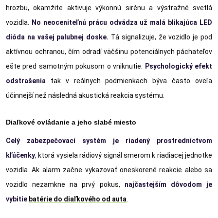
hrozbu, okamžite aktivuje výkonnú sirénu a výstražné svetlá
vozidla.
No neoceniteľnú prácu odvádza už malá blikajú
ca LED
di
óda na vašej palubnej doske.
Tá signalizuje, že vozidlo je pod
aktívnou ochranou, čím odradí väčšinu potenciálnych páchateľov
ešte pred samotným pokusom o vniknutie.
Psychologický efekt
odstrašenia
tak v reálnych podmienkach býva často oveľa
účinnejší než následná akustická reakcia systému.
Diaľkové ovládanie a jeho slabé miesto
Celý zabezpečovací syst
ém je riadený prostredníctvom
kľúčenky
, ktorá vysiela rádiový signál smerom k riadiacej jednotke
vozidla. Ak alarm začne vykazovať oneskorené reakcie alebo sa
vozidlo nezamkne na prvý pokus,
najčastejším dôvodom je
vybitie
bat
é
rie do dia
ľkov
é
ho od auta
.