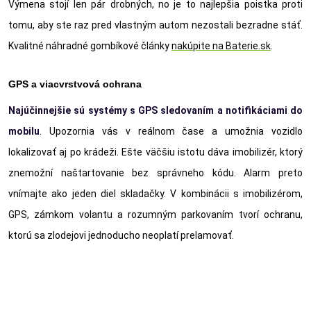
Výmena stojí len pár drobných, no je to najlepšia poistka proti
tomu, aby ste raz pred vlastným autom nezostali bezradne stáť.
Kvalitné náhradné gombíkové články
nakúpite na Baterie.sk
.
GPS a viacvrstvová ochrana
Najúčinnejš
ie sú syst
émy s GPS sledovaní
m a notifikáciami do
mobilu
. Upozornia vás v reálnom čase a umožnia vozidlo
lokalizovať aj po krádeži. Ešte väčšiu istotu dáva imobilizér, ktorý
znemožní naštartovanie bez správneho kódu. Alarm preto
vnímajte ako jeden diel skladačky. V kombinácii s imobilizérom,
GPS, zámkom volantu a rozumným parkovaním tvorí ochranu,
ktorú sa zlodejovi jednoducho neoplatí prelamovať.