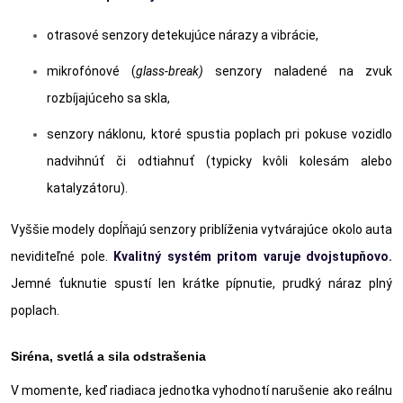
otrasové senzory detekujúce nárazy a vibrácie,
mikrofónové (
glass-break)
senzory naladené na zvuk
rozbíjajúceho sa skla,
senzory náklonu, ktoré spustia poplach pri pokuse vozidlo
nadvihnúť či odtiahnuť (typicky kvôli kolesám alebo
katalyzátoru).
Vyššie modely dopĺňajú senzory priblíženia vytvárajúce okolo auta
neviditeľné pole.
Kvalitný syst
ém pritom varuje dvojstupňovo.
Jemné ťuknutie spustí len krátke pípnutie, prudký náraz plný
poplach.
Siréna, svetlá a sila odstrašenia
V momente, keď riadiaca jednotka vyhodnotí narušenie ako reálnu