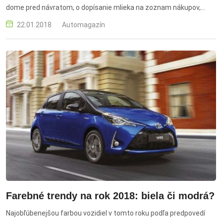
dome pred návratom, o dopísanie mlieka na zoznam nákupov,
alebo naprogramovať začiatok čítania audioknihy z digitálnej
22.01.2018
Automagazín
knižnice.
Farebné trendy na rok 2018: biela či modrá?
Najobľúbenejšou farbou vozidiel v tomto roku podľa predpovedí