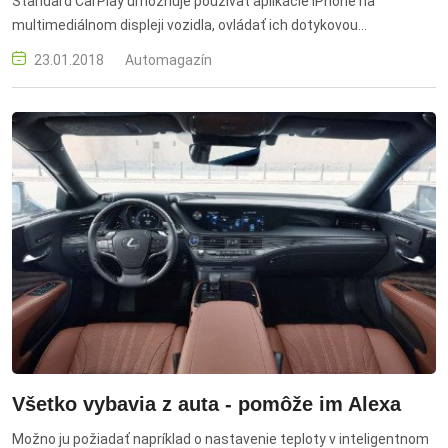
Štandard CarPlay umožňuje používať aplikácie iPhone na
multimediálnom displeji vozidla, ovládať ich dotykovou
obrazovkou, prehrávať hudbu a používať telefón s palubným
23.01.2018
Automagazín
audiosystémom.
Všetko vybavia z auta - pomôže im Alexa
Možno ju požiadať napríklad o nastavenie teploty v inteligentnom