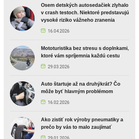
Osem detských autosedačiek zlyhalo
v crash testoch. Niektoré predstavujú
vysoké riziko vážneho zranenia
16.04.2026
Mototuristika bez stresu s doplnkami,
ktoré vám spríjemnia každú cestu
29.03.2026
Auto štartuje až na druhýkrát? Čo
môže byť hlavným problémom
16.02.2026
Ako zistiť rok výroby pneumatiky a
prečo by vás to malo zaujímať
29.01.2026