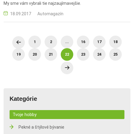
My sme vám vybrali tie najzaujímavejšie.
18.09.2017
Automagazín
1
2
...
16
17
18
19
20
21
22
23
24
25
Kategórie
Tvoje hobby
Pekné a štýlové bývanie