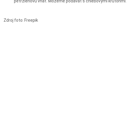
petržlenovú vňať. Môžeme podávať s chlebovými krutónmi.
Zdroj foto: Freepik