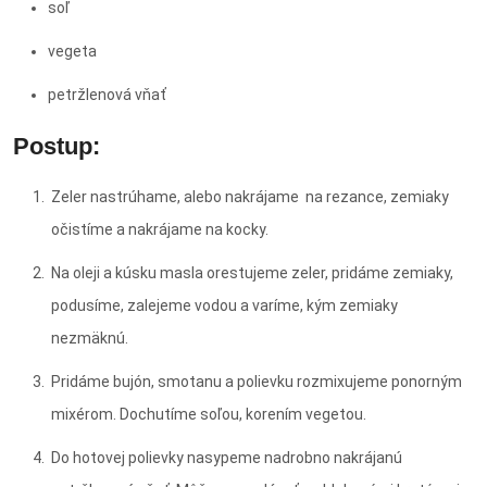
soľ
vegeta
petržlenová vňať
Postup:
Zeler nastrúhame, alebo nakrájame na rezance, zemiaky
očistíme a nakrájame na kocky.
Na oleji a kúsku masla orestujeme zeler, pridáme zemiaky,
podusíme, zalejeme vodou a varíme, kým zemiaky
nezmäknú.
Pridáme bujón, smotanu a polievku rozmixujeme ponorným
mixérom. Dochutíme soľou, korením vegetou.
Do hotovej polievky nasypeme nadrobno nakrájanú