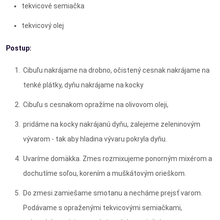
tekvicové semiačka
tekvicový olej
Postup:
Cibuľu nakrájame na drobno, očistený cesnak nakrájame na
tenké plátky, dyňu nakrájame na kocky
Cibuľu s cesnakom opražíme na olivovom oleji,
pridáme na kocky nakrájanú dyňu, zalejeme zeleninovým
vývarom - tak aby hladina vývaru pokryla dyňu.
Uvaríme domäkka. Zmes rozmixujeme ponorným mixérom a
dochutíme soľou, korením a muškátovým orieškom.
Do zmesi zamiešame smotanu a necháme prejsť varom.
Podávame s opraženými tekvicovými semiačkami,