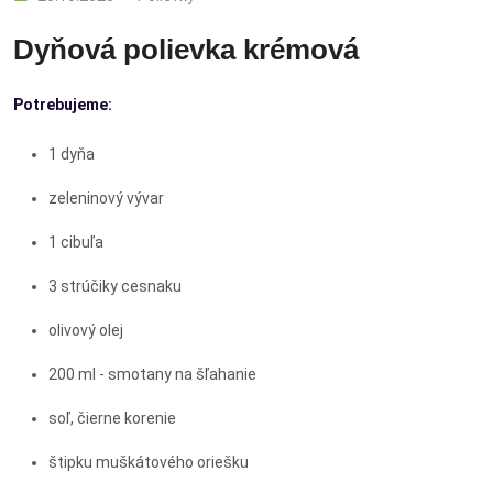
Dyňová polievka krémová
Potrebujeme:
1 dyňa
zeleninový vývar
1 cibuľa
3 strúčiky cesnaku
olivový olej
200 ml - smotany na šľahanie
soľ, čierne korenie
štipku muškátového oriešku