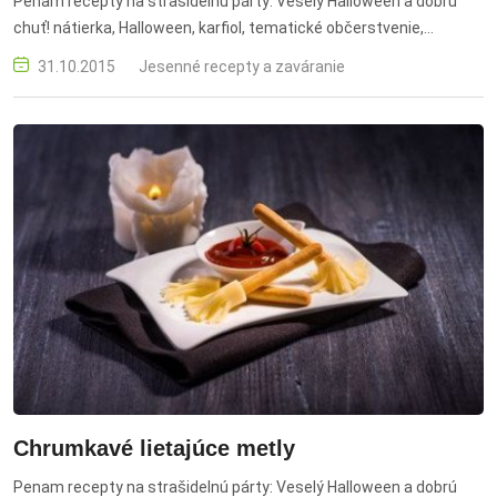
Penam recepty na strašidelnú párty: Veselý Halloween a dobrú
chuť! nátierka, Halloween, karfiol, tematické občerstvenie,
kreatívne jedlo
31.10.2015
Jesenné recepty a zaváranie
Chrumkavé lietajúce metly
Penam recepty na strašidelnú párty: Veselý Halloween a dobrú