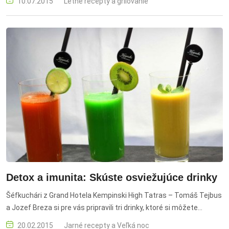
10.07.2015
Letné recepty a grilovanie
Detox a imunita: Skúste osviežujúce drinky
Šéfkuchári z Grand Hotela Kempinski High Tatras – Tomáš Tejbus
a Jozef Breza si pre vás pripravili tri drinky, ktoré si môžete
jednoducho pripraviť doma a dodajú vám vitamíny, vlákninu a
20.02.2015
Jarné recepty a Veľká noc