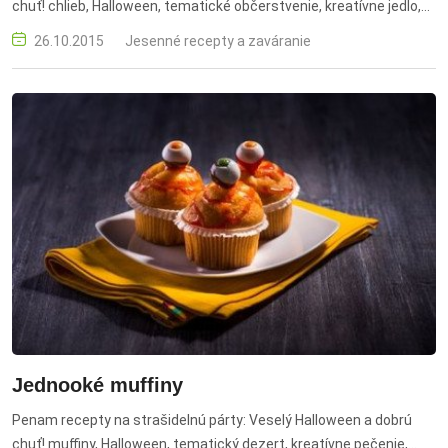
chuť! chlieb, Halloween, tematické občerstvenie, kreatívne jedlo,
tekvicový chlieb
26.10.2015
Jesenné recepty a zaváranie
Jednooké muffiny
Penam recepty na strašidelnú párty: Veselý Halloween a dobrú
chuť! muffiny, Halloween, tematický dezert, kreatívne pečenie,