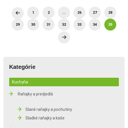
1
2
...
26
27
28
29
30
31
32
33
34
35
Kategórie
Kuchyňa
Raňajky a predjedlá
Slané raňajky a pochutiny
Sladké raňajky a kaše