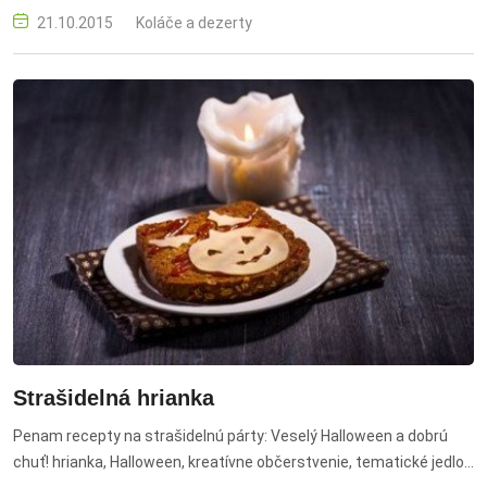
21.10.2015
Koláče a dezerty
Strašidelná hrianka
Penam recepty na strašidelnú párty: Veselý Halloween a dobrú
chuť! hrianka, Halloween, kreatívne občerstvenie, tematické jedlo,