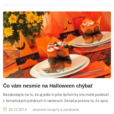
antioxidanty. detox, posilnenie imunity, zdravé drinky, ovocné
šťavy, vitamíny, zdravý životný štýl
Čo vám nesmie na Halloween chýbať
Nezabúdajte na to, že aj jedlo či pitie deťom by ste mohli podávať
v tematických pohároch či tanieroch. Detail je presne to, čo spraví
správnu atmosféru.
30.10.2014
Jesenné recepty a zaváranie