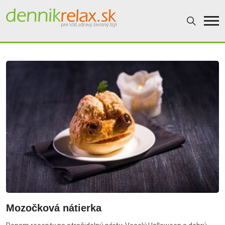
Dennikrelax
Mozočková nátierka