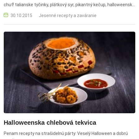
chuť! talianske tyčinky, plátkový syr, pikantný kečup, halloweenské
občerstvenie, kreatívne predjedlo
30.10.2015
Jesenné recepty a zaváranie
Halloweenska chlebová tekvica
Penam recepty na strašidelnú párty: Veselý Halloween a dobrú