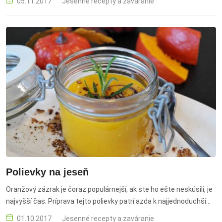
05.11.2017
Jesenné recepty a zaváranie
Polievky na jeseň
Oranžový zázrak je čoraz populárnejší, ak ste ho ešte neskúsili, je
najvyšší čas. Príprava tejto polievky patrí azda k najjednoduchším.
jesenné polievky, sezónne recepty, tekvica, zelenina, výživné jedlá
01.10.2017
Jesenné recepty a zaváranie