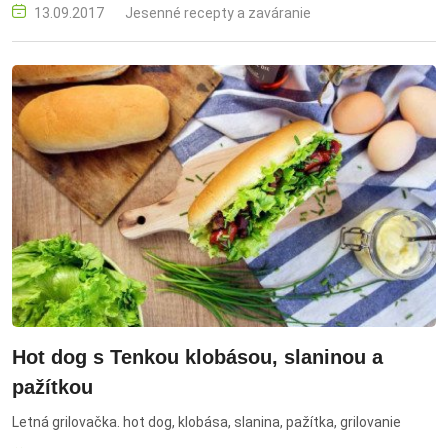
alebo ako pivný základ. pivo, gastronómia, tradícia, pivovarníctvo,
13.09.2017
Jesenné recepty a zaváranie
slovenská kuchyňa
Hot dog s Tenkou klobásou, slaninou a
pažítkou
Letná grilovačka. hot dog, klobása, slanina, pažítka, grilovanie