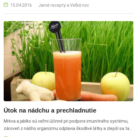
15.04.2016
Jarné recepty a Veľká noc
Útok na nádchu a prechladnutie
Mrkva a jablko sú veľmi účinné pri podpore imunitného systému,
zároveň z nášho organizmu odplavia škodlivé látky a zlepší sa tak
stav našej pleti. nádcha, prechladnutie, jablko, mrkva, limetka,