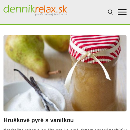
Dennikrelax
Hruškové pyré s vanilkou