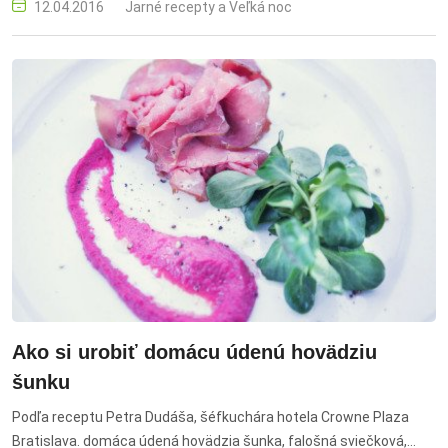
12.04.2016
Jarné recepty a Veľká noc
zázvor, zdravý nápoj
Ako si urobiť domácu údenú hovädziu
šunku
Podľa receptu Petra Dudáša, šéfkuchára hotela Crowne Plaza
Bratislava. domáca údená hovädzia šunka, falošná sviečková,