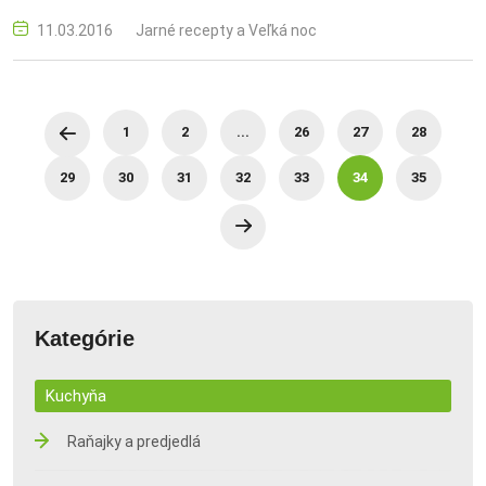
marináda, údenie, pečenie, veľkonočný recept
11.03.2016
Jarné recepty a Veľká noc
1
2
...
26
27
28
29
30
31
32
33
34
35
Kategórie
Kuchyňa
Raňajky a predjedlá