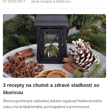
09.02.2017
Jarné recepty a Veľká noc
3 recepty na chutné a zdravé sladkosti so
škoricou
Škorica (preferujte cejlónsku) dokáže regulovať hladinu krvného
cukru, má antibakteriálne, protizápalové a protivírusové