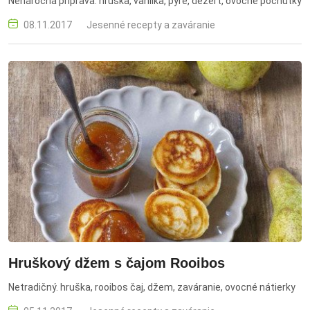
Nenáročná príprava. hruška, vanilka, pyré, dezert, ovocné pochúťky
08.11.2017
Jesenné recepty a zaváranie
Hruškový džem s čajom Rooibos
Netradičný. hruška, rooibos čaj, džem, zaváranie, ovocné nátierky