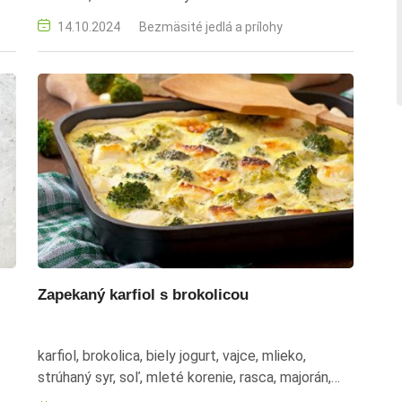
14.10.2024
Bezmäsité jedlá a prílohy
Zapekaný karfiol s brokolicou
karfiol, brokolica, biely jogurt, vajce, mlieko,
strúhaný syr, soľ, mleté korenie, rasca, majorán,
oregano