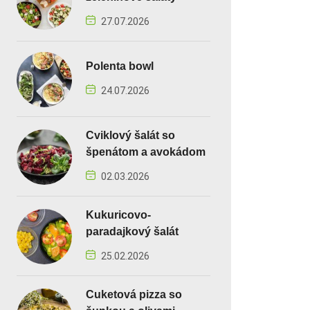
27.07.2026
Polenta bowl
24.07.2026
Cviklový šalát so
špenátom a avokádom
02.03.2026
Kukuricovo-
paradajkový šalát
25.02.2026
Cuketová pizza so