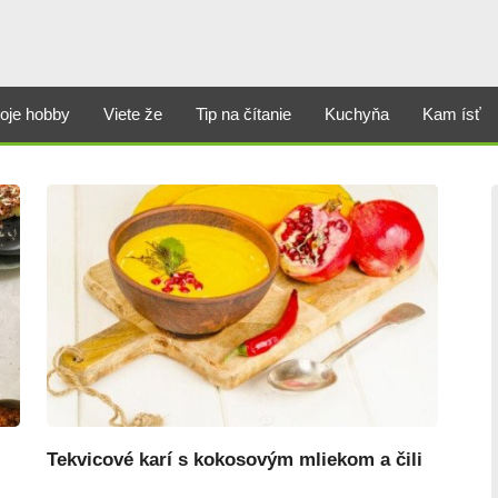
oje hobby
Viete že
Tip na čítanie
Kuchyňa
Kam ísť
Tekvicové karí s kokosovým mliekom a čili