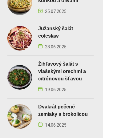
šunkou a olivami
25.07.2025
Južanský šalát
coleslaw
28.06.2025
Žihľavový šalát s
vlašskými orechmi a
citrónovou šťavou
19.06.2025
Dvakrát pečené
zemiaky s brokolicou
14.06.2025