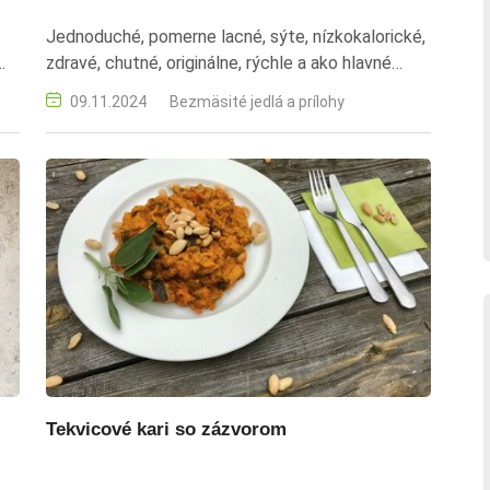
Jednoduché, pomerne lacné, sýte, nízkokalorické,
zdravé, chutné, originálne, rýchle a ako hlavné
jedlo dokonalé pre vegetariánov. tekvicové karí,
09.11.2024
Bezmäsité jedlá a prílohy
tekvica na indický spôsob, recept s kokosovým
mliekom, pikantné karí, vegetariánske karí, čili
recept, zdravý obed, vegánske karí, bezmäsité
jedlo, indická kuchyňa, jesenný recept
Tekvicové kari so zázvorom