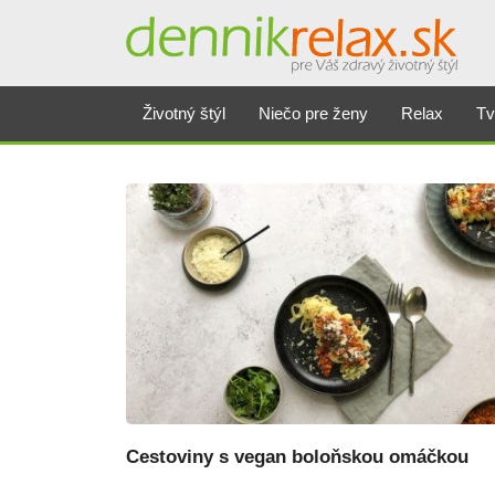
Dennikrelax
Životný štýl
Niečo pre ženy
Relax
Tv
Cestoviny s vegan boloňskou omáčkou