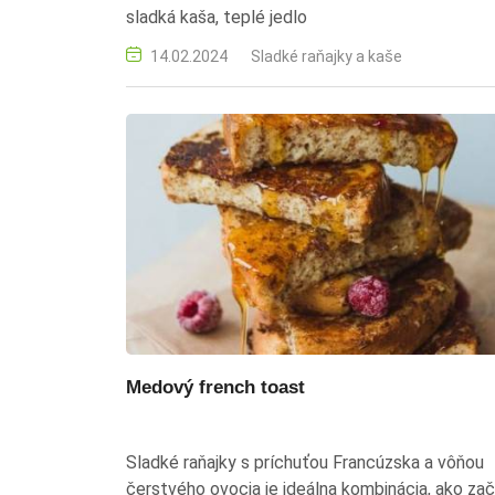
sladká kaša, teplé jedlo
14.02.2024
Sladké raňajky a kaše
Medový french toast
Sladké raňajky s príchuťou Francúzska a vôňou
čerstvého ovocia je ideálna kombinácia, ako za