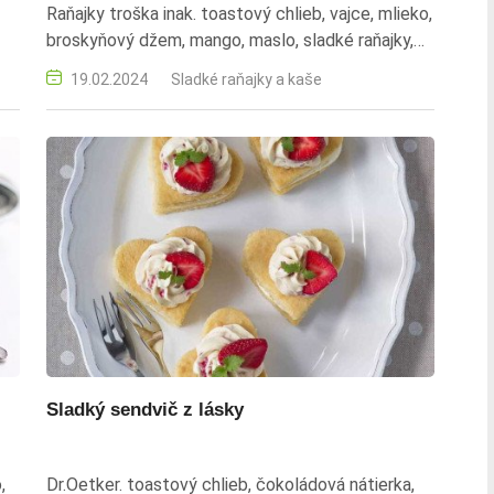
Raňajky troška inak. toastový chlieb, vajce, mlieko,
broskyňový džem, mango, maslo, sladké raňajky,
dezert, rýchla príprava
19.02.2024
Sladké raňajky a kaše
Sladký sendvič z lásky
,
Dr.Oetker. toastový chlieb, čokoládová nátierka,