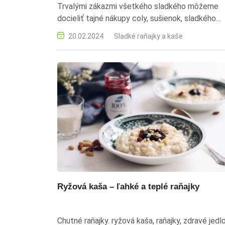
Trvalými zákazmi všetkého sladkého môžeme
docieliť tajné nákupy coly, sušienok, sladkého
pečiva alebo čokoládových tyčiniek za našimi
20.02.2024
Sladké raňajky a kaše
chrbtami.
Ryžová kaša – ľahké a teplé raňajky
Chutné raňajky. ryžová kaša, raňajky, zdravé jedlo