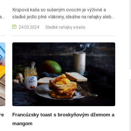
Krúpová kaša so sušeným ovocím je výživné a
ao,
sladké jedlo plné vlákniny, ideálne na raňajky alebo
á
zdravý dezert.
24.03.2024
Sladké raňajky a kaše
re
Francúzsky toast s broskyňovým džemom a
mangom