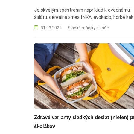
Je skvelým spestrením napríklad k ovocnému
šalátu. cereálna zmes INKA, avokádo, horké kak
med, olivový olej, nátierka, zdravé raňajky, sladk
31.03.2024
Sladké raňajky a kaše
nátierka, rýchla príprava, vegetariánsky recept,
ovocný šalát, pečivo, bábovka, palacinky
Zdravé varianty sladkých desiat (nielen) p
školákov