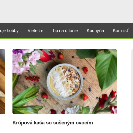
oje hobby
Viete že
Tip na čítanie
Kuchyňa
Kam ísť
Krúpová kaša so sušeným ovocím