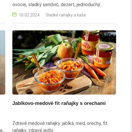
ovocie, sladký sendvič, dezert, jednoduchý
recept, rýchla príprava
10.02.2024
Sladké raňajky a kaše
Jablkovo-medové fit raňajky s orechami
Zdravé medové raňajky. jablká, med, orechy, fit
čať
raňajky, zdravé jedlo