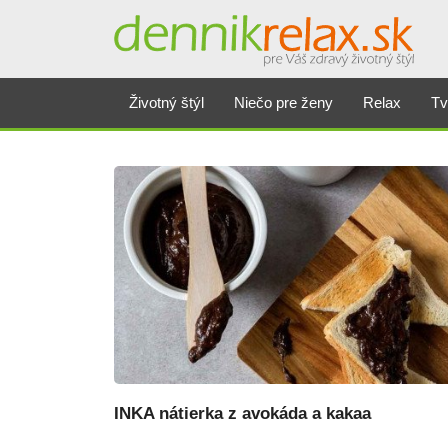
Dennikrelax
Životný štýl
Niečo pre ženy
Relax
Tv
INKA nátierka z avokáda a kakaa