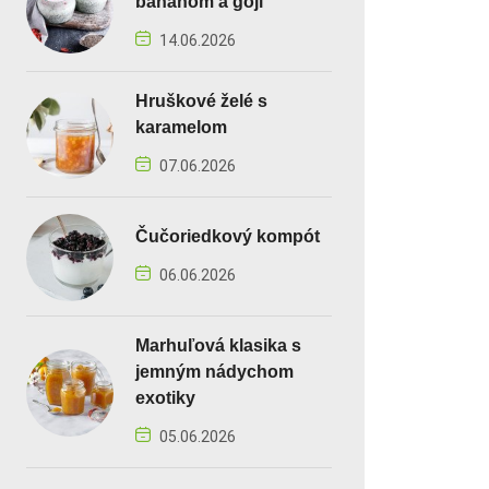
banánom a goji
14.06.2026
Hruškové želé s
karamelom
07.06.2026
Čučoriedkový kompót
06.06.2026
Marhuľová klasika s
jemným nádychom
exotiky
05.06.2026