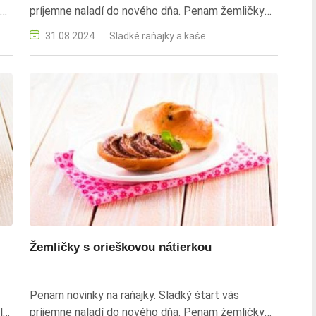
príjemne naladí do nového dňa. Penam žemličky
mliečne, čerstvé ovocie, mrazené ovocie, cukor,
31.08.2024
Sladké raňajky a kaše
med, citrónová šťava, domáci džem, sladké
raňajky, jednoduchý recept, rýchla príprava
Žemličky s orieškovou nátierkou
Penam novinky na raňajky. Sladký štart vás
la
príjemne naladí do nového dňa. Penam žemličky