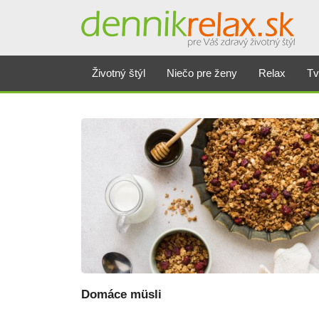
Dennikrelax
Životný štýl
Niečo pre ženy
Relax
Tv
Domáce müsli