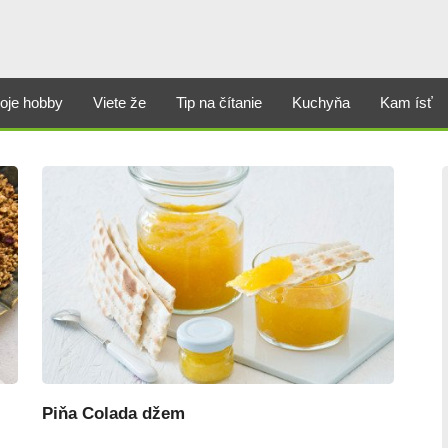
oje hobby
Viete že
Tip na čítanie
Kuchyňa
Kam ísť
Piňa Colada džem