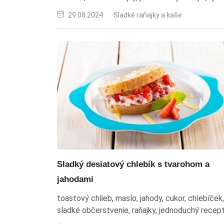
príprava, detské občerstvenie
29.08.2024
Sladké raňajky a kaše
Sladký desiatový chlebík s tvarohom a
jahodami
toastový chlieb, maslo, jahody, cukor, chlebíček,
sladké občerstvenie, raňajky, jednoduchý recept
rýchla príprava