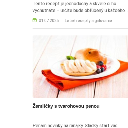
Tento recept je jednoduchý a skvele si ho
vychutnáte – určite bude obľúbený u každého.
ananás, vanilka, džem, exotické ovocie, sladké
01.07.2025
Letné recepty a grilovanie
recepty
Žemličky s tvarohovou penou
Penam novinky na raňajky. Sladký štart vás