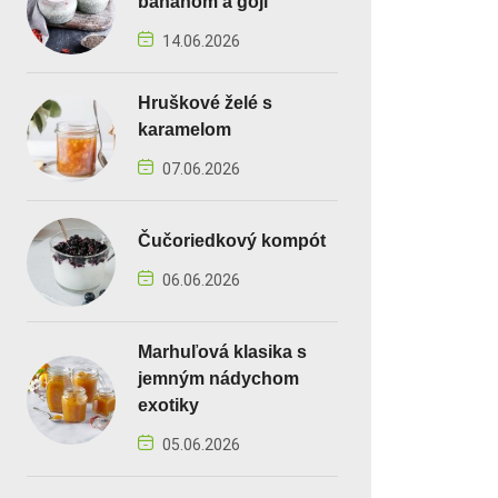
banánom a goji
14.06.2026
Hruškové želé s
karamelom
07.06.2026
Čučoriedkový kompót
06.06.2026
Marhuľová klasika s
jemným nádychom
exotiky
05.06.2026