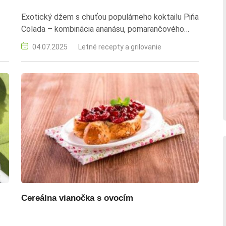
Exotický džem s chuťou populárneho koktailu Piňa
Colada – kombinácia ananásu, pomarančového
džúsu a kokosového likéru s príjemnou
04.07.2025
Letné recepty a grilovanie
sladko‑kyslou arómou. Určený na letné raňajky, na
dochutenie dezertov alebo zmrzliny. Dr.Oetker.
piña colada, džem, ananás, kokos, rumová aróma,
sladký nátierka, exotický recept
Cereálna vianočka s ovocím