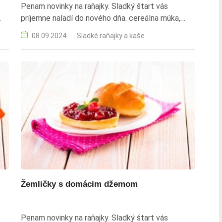
Penam novinky na raňajky. Sladký štart vás
príjemne naladí do nového dňa. cereálna múka,
sušené ovocie, droždie, vianočka, sladké pečivo,
08.09.2024
Sladké raňajky a kaše
jednoduchý recept, rýchla príprava
Žemličky s domácim džemom
Penam novinky na raňajky. Sladký štart vás