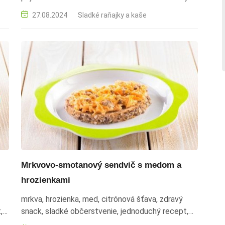
mliečne stracciatella, lieskové oriešky, med,
27.08.2024
Sladké raňajky a kaše
kokosový olej, kakao, kondenzované mlieko,
oriešková nátierka, sladké raňajky, domáca
nátierka, jednoduchý recept
Mrkvovo-smotanový sendvič s medom a
hrozienkami
mrkva, hrozienka, med, citrónová šťava, zdravý
,
snack, sladké občerstvenie, jednoduchý recept,
rýchla príprava, detské občerstvenie