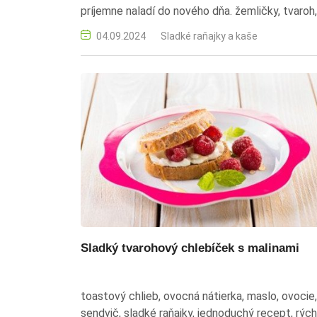
príjemne naladí do nového dňa. žemličky, tvaroh,
smotana, ovocie, sladké raňajky, jednoduchý
04.09.2024
Sladké raňajky a kaše
recept, rýchla príprava
Sladký tvarohový chlebíček s malinami
toastový chlieb, ovocná nátierka, maslo, ovocie,
sendvič, sladké raňajky, jednoduchý recept, rých