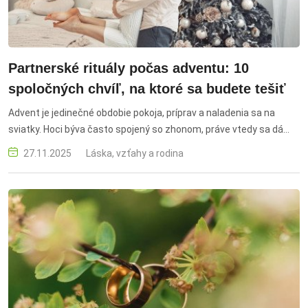
Partnerské rituály počas adventu: 10
spoločných chvíľ, na ktoré sa budete tešiť
Advent je jedinečné obdobie pokoja, príprav a naladenia sa na
sviatky. Hoci býva často spojený so zhonom, práve vtedy sa dá
krásne posilniť partnerský vzťah. Stačí si vytvoriť drobné rituály –
27.11.2025
Láska, vzťahy a rodina
malé, pravidelné chvíle, ktoré vás dvaja zblížia, prinesú teplo do
každodennosti a vytvoria spomienky, na ktoré budete radi
spomínať. partnerské rituály, advent pre páry, vianočná romantika,
adventné tradície, spoločné rituály, posilnenie vzťahu, láska počas
adventu, zimné aktivity pre páry, sviatočná intimita, čas pre dvoch