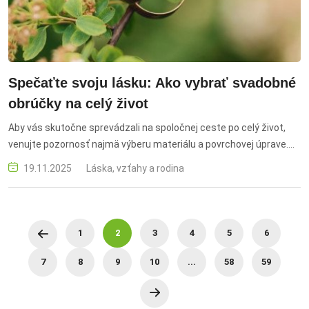
Spečaťte svoju lásku: Ako vybrať svadobné
obrúčky na celý život
Aby vás skutočne sprevádzali na spoločnej ceste po celý život,
venujte pozornosť najmä výberu materiálu a povrchovej úprave.
spečaťte, lásku, vybrať, svadobné, obrúčky, celý, život, kov,
19.11.2025
Láska, vzťahy a rodina
materiál, zlato, žlté, ružové, biele, povrchová, úprava, leštený,
saténová, kartáčovaný, pieskovaná, tepaný, výroba, na mieru,
gravírovanie, veľkosť, komfort, skúšanie, symbolika, trvácnosť
1
2
3
4
5
6
7
8
9
10
...
58
59