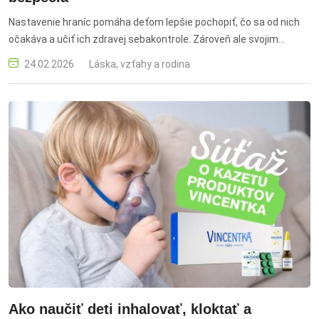
Nastavenie hraníc pomáha deťom lepšie pochopiť, čo sa od nich
očakáva a učiť ich zdravej sebakontrole. Zároveň ale svojim
spôsobom prispievajú k ochrane vzťahov, pretože ak sú doma
24.02.2026
Láska, vzťahy a rodina
jasné pravidlá, znižuje to počet konfliktov a prináša viac pokoja.
hranice, deti, istota, pocit bezpečia, pravidlá, sebakontrola, vzťahy,
konflikty, pokoj, orientácia vo svete, jasné a zrozumiteľné hranice,
predvídateľnosť, dôslednosť, rešpekt, emócie, učenie
sebaovládania, frustrácia, reálny život, spoločenské hry, vývin detí,
výchova
Ako naučiť deti inhalovať, kloktať a