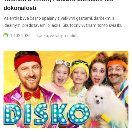
dokonalosti
Valentín býva často spájaný s veľkými gestami, darčekmi a
ideálnymi predstavami o láske. Skutočný význam tohto sviatku
však nemusí spočívať v ružiach či romantických večeriach. Pre
14.02.2026
Láska, vzťahy a rodina
mnohých je Valentín skôr príležitosťou spomaliť, byť spolu a
uvedomiť si hodnotu vzťahu, ktorý sa buduje každý deň, nielen raz
do roka. Valentín a vzťahy, sviatok zamilovaných, význam
Valentína, láska a vzťahy, partnerské vzťahy, zdravý vzťah,
komunikácia vo vzťahu, budovanie vzťahu, blízkosť vo vzťahu,
vzťahy bez tlaku, láska v každodennom živote, emocionálna
blízkosť, starostlivosť o vzťah, vzťah k sebe, Valentín bez
stereotypov