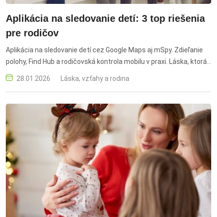
Aplikácia na sledovanie detí: 3 top riešenia
pre rodičov
Aplikácia na sledovanie detí cez Google Maps aj mSpy. Zdieľanie
polohy, Find Hub a rodičovská kontrola mobilu v praxi. Láska, ktorá
sa vracia, biele šaty, romantický úvod, séria Wedding Dreams,
28.01.2026
Láska, vzťahy a rodina
romantika, emócie, zimná svadba, vôňa torty, spomienky, zlomené
srdce, druhé šance, román Pobozkaj správnu nevestu, Daniela
Hartig, návrat starej lásky, svadobná agentúra, June, priateľky,
lukratívna zákazka, zimná svadba dcéry starostu, kariérny zlom,
ženích, minulosť, napätie, výzdoba svadby, svadobná práca, chlad
a emócie, kniha na oddych, dojemný príbeh.