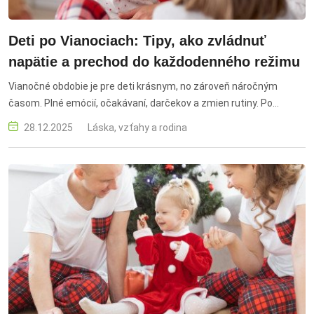
Deti po Vianociach: Tipy, ako zvládnuť
napätie a prechod do každodenného režimu
Vianočné obdobie je pre deti krásnym, no zároveň náročným
časom. Plné emócií, očakávaní, darčekov a zmien rutiny. Po
skončení sviatkov sa môže objaviť napätie, frustrácia či smútok,
28.12.2025
Láska, vzťahy a rodina
keď sa deň po dni vracajú k bežnému režimu. stres detí po
Vianociach, napätie u detí po sviatkoch, ako pomôcť deťom
zvládnuť emócie, koniec sviatkov u detí, detská motivácia po
Vianociach, pokoj po Vianociach, ako vysvetliť deťom koniec
Vianoc, relaxačné aktivity pre deti, detský stres a napätie,
zvládanie emócií u detí, deti a návrat do školy po sviatkoch, detský
emočný rozvoj, tipy pre rodičov po Vianociach, rodinné rituály po
sviatkoch, ako udržať pokoj doma po Vianociach, deti a prechod z
Vianoc do bežného režimu, podpora detí po sviatkoch, kreatívne
aktivity pre deti po Vianociach, dýchanie a relaxácia pre deti,
pohyb a hry na uvoľnenie napätia