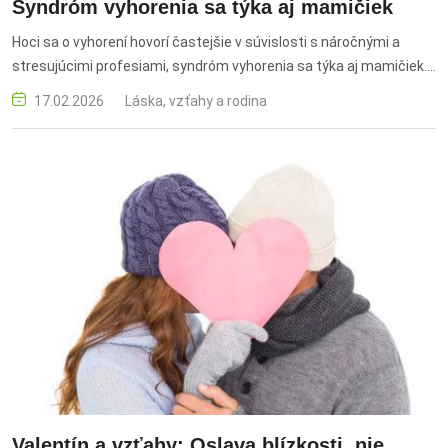
Syndróm vyhorenia sa týka aj mamičiek
Hoci sa o vyhorení hovorí častejšie v súvislosti s náročnými a
stresujúcimi profesiami, syndróm vyhorenia sa týka aj mamičiek.
A to častejšie, než by sme možno čakali. vyhorenie matiek,
17.02.2026
Láska, vzťahy a rodina
vyhorenie počas materskej, syndróm vyhorenia u mám,
materstvo, vyhorenie, duševná pohoda mamičiek
Valentín a vzťahy: Oslava blízkosti, nie