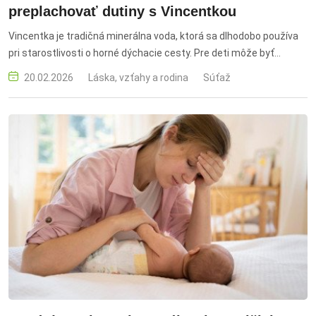
preplachovať dutiny s Vincentkou
Vincentka je tradičná minerálna voda, ktorá sa dlhodobo používa
pri starostlivosti o horné dýchacie cesty. Pre deti môže byť
súčasťou hygieny nosa, ústnej dutiny aj respiračnej starostlivosti,
20.02.2026
Láska, vzťahy a rodina
Súťaž
pričom sa využíva na inhalovanie, kloktanie alebo ako súčasť
nosových sprejov. Deti sa môžu postupne naučiť jednotlivé úkony
a správne užívať produktové portfólio výrobkov pre nich určených.
Informuje o tom Jan Šumšal, riaditeľ Vincentky, a.s.