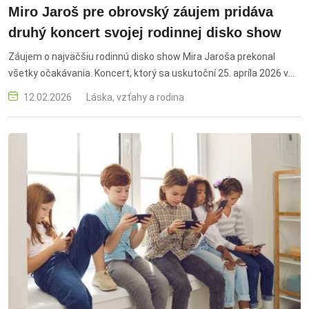
Miro Jaroš pre obrovský záujem pridáva
druhý koncert svojej rodinnej disko show
Záujem o najväčšiu rodinnú disko show Mira Jaroša prekonal
všetky očakávania. Koncert, ktorý sa uskutoční 25. apríla 2026 v
bratislavskej PEUGEOT aréne, je takmer vypredaný. Organizátori
12.02.2026
Láska, vzťahy a rodina
sa preto rozhodli pridať druhý termín v ten istý deň, aby uspokojili
všetkých fanúšikov, ktorí si chcú užiť jedinečnú rodinnú párty.