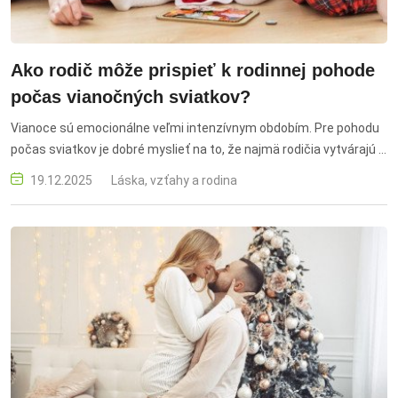
Ako rodič môže prispieť k rodinnej pohode
počas vianočných sviatkov?
Vianoce sú emocionálne veľmi intenzívnym obdobím. Pre pohodu
počas sviatkov je dobré myslieť na to, že najmä rodičia vytvárajú v
rodine atmosféru sviatkov a prenášajú vlastné prežívanie na deti.
19.12.2025
Láska, vzťahy a rodina
Ak rodičia riešia iba logistiku či predstavu dokonalých Vianoc, dieťa
napätie v nich dokáže veľmi ľahko prečítať. Pri pocite zahltenia v
prípravách pomáha orientovať sa na najdôležitejšie veci a ostatné
s plným vedomím vypustiť.