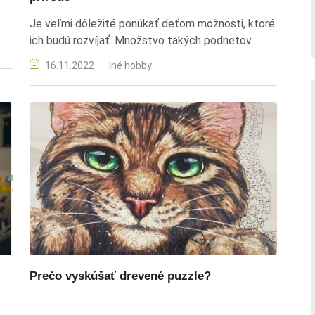
Je veľmi dôležité ponúkať deťom možnosti, ktoré
ich budú rozvíjať. Množstvo takých podnetov
nájdete v prírode, ktorá je dostupná všetkým.
16.11.2022
Iné hobby
Prečo vyskúšať drevené puzzle?