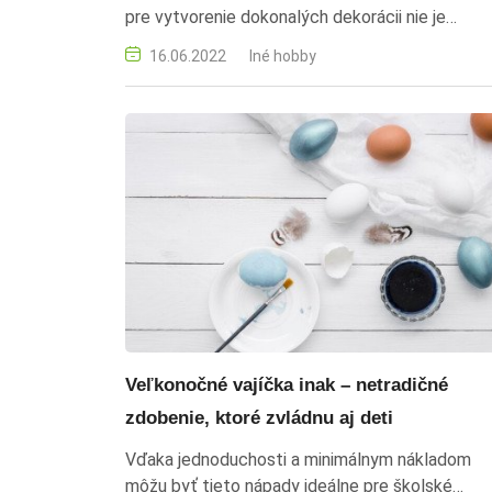
pre vytvorenie dokonalých dekorácii nie je
potrebné veľa materiálu.
16.06.2022
Iné hobby
Veľkonočné vajíčka inak – netradičné
zdobenie, ktoré zvládnu aj deti
Vďaka jednoduchosti a minimálnym nákladom
môžu byť tieto nápady ideálne pre školské