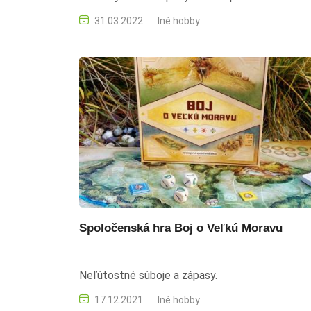
aktivity, tvorivé dielne alebo ako domáci kreatí
31.03.2022
Iné hobby
projekt s rodinou počas Veľkej noci. veľkonočn
vajíčka, zdobenie vajíčok, netradičné kraslice,
veľkonočné dekorácie, DIY veľká noc, kúpeľná
soľ, krepový papier, farbenie vajíčok, veľkonočn
tvorenie, tvorenie s deťmi, veľkonočné nápady,
batikovanie vajíčok, kreatívne techniky,
veľkonočné remeslá, velka noc
Spoločenská hra Boj o Veľkú Moravu
Neľútostné súboje a zápasy.
17.12.2021
Iné hobby