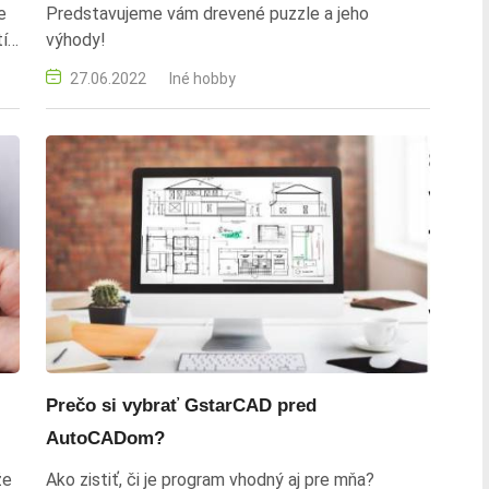
e
Predstavujeme vám drevené puzzle a jeho
tí
výhody!
27.06.2022
Iné hobby
Prečo si vybrať GstarCAD pred
AutoCADom?
že
Ako zistiť, či je program vhodný aj pre mňa?