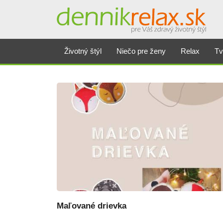
Dennikrelax
Životný štýl
Niečo pre ženy
Relax
Tv
Maľované drievka