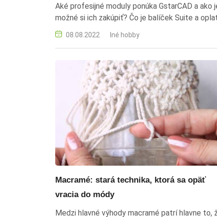
Aké profesijné moduly ponúka GstarCAD a ako j
možné si ich zakúpiť? Čo je balíček Suite a opla
sa do neho investovať?
08.08.2022
Iné hobby
Macramé: stará technika, ktorá sa opäť
vracia do módy
Medzi hlavné výhody macramé patrí hlavne to, 