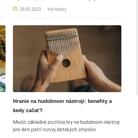
vny
spoločníčkou.
28.02.2022
Iné hobby
é
é
Hranie na hudobnom nástroji: benefity a
kedy začať?
Medzi základné pozitíva hry na hudobnom nástroji
pre deti patrí rozvoj detských zmyslov