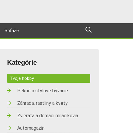
Súťaže
Kategórie
Tvoje hobby
Pekné a štýlové bývanie
Záhrada, rastliny a kvety
Zvieratá a domáci miláčikovia
Automagazín