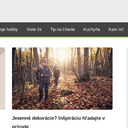
oje hobby
Viete že
Tip na čítanie
Kuchyňa
Kam ísť
Jesenné dekorácie? Inšpiráciu hľadajte v
prírode