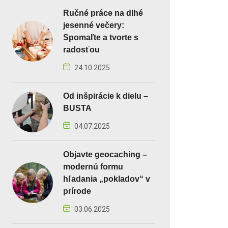
Ručné práce na dlhé
jesenné večery:
Spomaľte a tvorte s
radosťou
24.10.2025
Od inšpirácie k dielu –
BUSTA
04.07.2025
Objavte geocaching –
modernú formu
hľadania „pokladov“ v
prírode
03.06.2025