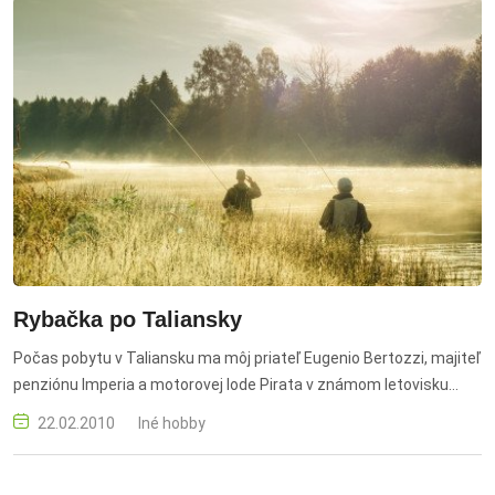
Rybačka po Taliansky
Počas pobytu v Taliansku ma môj priateľ Eugenio Bertozzi, majiteľ
penziónu lmperia a motorovej lode Pirata v známom letovisku
Cesenatiku-Villamrina, pozval na rybolov v Jadranskom mori.
22.02.2010
Iné hobby