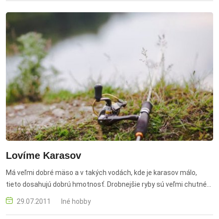
Lovíme Karasov
Má veľmi dobré mäso a v takých vodách, kde je karasov málo,
tieto dosahujú dobrú hmotnosť. Drobnejšie ryby sú veľmi chutné
nakladané na kyslo či marinované.
29.07.2011
Iné hobby