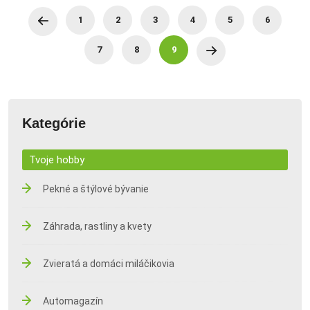
1
2
3
4
5
6
7
8
9
Kategórie
Tvoje hobby
Pekné a štýlové bývanie
Záhrada, rastliny a kvety
Zvieratá a domáci miláčikovia
Automagazín