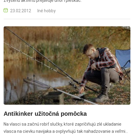
Zvýšenú aktivitu prejavuje úhor i pleskáč.
23.02.2012
Iné hobby
Antikinker užitočná pomôcka
Na vlasci sa začnú robiť slučky, ktoré zapríčiňujú zlé ukladanie
vlasca na cievku navijaka a ovplyvňujú tak nahadzovanie a veľmi