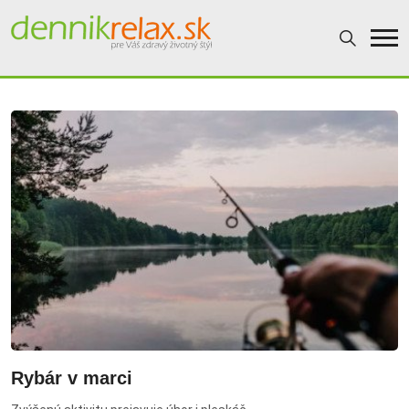
Dennikrelax
Rybár v marci