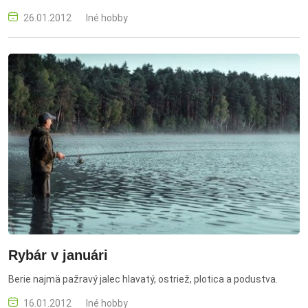
často vedú k zamotaniu vlasca.
26.01.2012
Iné hobby
Rybár v januári
Berie najmä pažravý jalec hlavatý, ostriež, plotica a podustva.
16.01.2012
Iné hobby