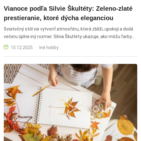
Vianoce podľa Silvie Škultéty: Zeleno-zlaté
prestieranie, ktoré dýcha eleganciou
Sviatočný stôl vie vytvoriť atmosféru, ktorá zblíži, upokojí a dodá
večeru úplne iný rozmer. Silvia Škultéty ukazuje, ako môžu farby
lesa v kombinácii so zlatými akcentmi a prírodnými materiálmi
15.12.2025
Iné hobby
premeniť prestieranie na harmonický, premyslený celok. Každý
detail tu má svoje miesto – od hĺbky zelenej až po drobné vône
ihličia či škorice. A práve v týchto maličkostiach spočíva kúzlo
Vianoc, ktoré sa dá vytvoriť aj veľmi jednoducho.