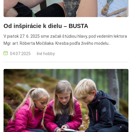
Od inšpirácie k dielu – BUSTA
V piatok 27. 6. 2025 sme začali štúdiou hlavy, pod vedením lektora
Mgr. art. Róberta Močiliaka. Kresba podľa živého modelu
prebiehala na nádvorí NKP Čierny orol v čase od 15.15 do 17.45 h .
04.07.2025
Iné hobby