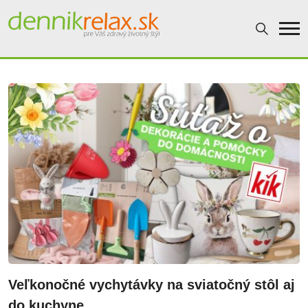
Dennikrelax
Veľkonočné vychytávky na sviatočný stôl aj
do kuchyne