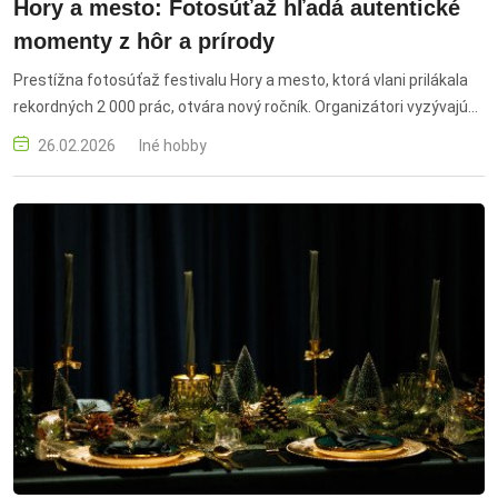
Hory a mesto: Fotosúťaž hľadá autentické
momenty z hôr a prírody
Prestížna fotosúťaž festivalu Hory a mesto, ktorá vlani prilákala
rekordných 2 000 prác, otvára nový ročník. Organizátori vyzývajú
fotografov, aby vymenili prehnanú postprodukciu za emóciu a
26.02.2026
Iné hobby
osobný pohľad na hory, prírodu a človeka.