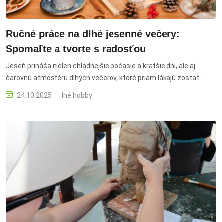
Ručné práce na dlhé jesenné večery:
Spomaľte a tvorte s radosťou
Jeseň prináša nielen chladnejšie počasie a kratšie dni, ale aj
čarovnú atmosféru dlhých večerov, ktoré priam lákajú zostať
doma. Kým vonku prší a vietor šumí medzi stromami, doma sa
24.10.2025
Iné hobby
môžeme zabaliť do deky, zapáliť sviečku a venovať sa činnostiam,
ktoré nás upokojujú, rozvíjajú a robia nám radosť. jesenné ručné
práce, tvorenie doma, kreatívne projekty, relax, spomalenie,
pletenie, háčkovanie, vyšívanie, šitie, prírodné dekorácie, jesenné
dekorácie, scrapbooking, tvorba sviečok, výroba mydiel,
handmade darčeky, tvorivý večer, rodinné tradície, jesenné večery,
tvorivosť, sezónne projekty, domáca výroba