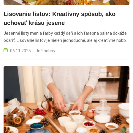
Lisovanie listov: Kreatívny spôsob, ako
uchovať krásu jesene
Jesenné listy menia farby každý deň a ich farebná paleta dokáže
očariť. Lisovanie listov je nielen jednoduché, ale aj kreatívne hobby,
ktoré vám umožní zachovať krásu prírody po celý rok. Od
06.11.2025
Iné hobby
dekorácií, pohľadníc až po originálne obrazy – možnosti sú
nekonečné.