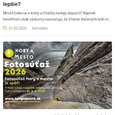
lepšie?
Mnohí ľudia na e-knihy a čítačky nedajú.dopustiť. Napriek
benefitom však výskumy naznačujú, že čítanie tlačených kníh má
stále zmysel. Je teda lepšie čítať klasické alebo elektronické
21.03.2026
Iné hobby
knihy? klasické alebo elektronické knihy, čítanie kníh, e-knihy,
výhody tlačených kníh, výhody e-kníh