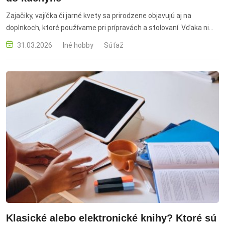
Zajačiky, vajíčka či jarné kvety sa prirodzene objavujú aj na
doplnkoch, ktoré používame pri prípravách a stolovaní. Vďaka nim
získa Vaša domácnosť veselú aj sviatočnú atmosféru.
31.03.2026
Iné hobby
Súťaž
Klasické alebo elektronické knihy? Ktoré sú