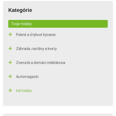
Kategórie
Tvoje hobby
Pekné a štýlové bývanie
Záhrada, rastliny a kvety
Zvieratá a domáci miláčikovia
Automagazín
Iné hobby