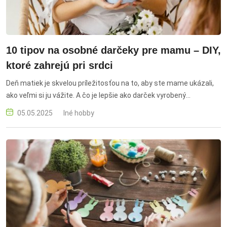
10 tipov na osobné darčeky pre mamu – DIY,
ktoré zahrejú pri srdci
Deň matiek je skvelou príležitosťou na to, aby ste mame ukázali,
ako veľmi si ju vážite. A čo je lepšie ako darček vyrobený
vlastnoručne – s láskou, časom a myšlienkou len pre ňu? darcek
05.05.2025
Iné hobby
pre mamu, den matiek, diy darcek pre mamu, vlastnorucny darcek,
kreativny darcek pre mamu, handmade pre mamu, prianie pre
mamu, napady na den matiek, ako potesit mamu, citaty pre
mamu, pohladnica pre mamu, ramik s fotkou, domaca kozmetika,
self care box, print pre mamu, darcek z lasky, jednoduche diy,
vyroba darceka, osobny darcek, darcek od deti, darček pre mamu,
deň matiek, diy darček pre mamu, vlastnoručný darček, kreatívny
darček pre mamu, handmade pre mamu, prianie pre mamu,
nápady na Deň matiek, ako potešiť mamu, citáty pre mamu,