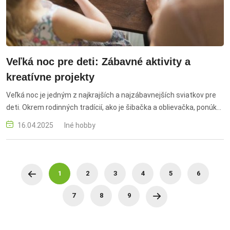
pohľadnica pre mamu, rámik s fotkou, domáca kozmetika, self-
care box, print pre mamu, darček z lásky, jednoduché diy, výroba
darčeka, osobný darček, darček od detí, diy, osobne
Veľká noc pre deti: Zábavné aktivity a
kreatívne projekty
Veľká noc je jedným z najkrajších a najzábavnejších sviatkov pre
deti. Okrem rodinných tradícií, ako je šibačka a oblievačka, ponúka
veľa príležitostí na kreativitu a zábavu. Veľká noc pre deti,
16.04.2025
Iné hobby
zábavné aktivity pre deti, kreatívne projekty, veľkonočné vajíčka,
maľovanie vajíčok, tvorba zajačikov, veľkonočné košíky, hľadanie
vajíčok, veľkonočné dekorácie, tvorenie z plastelíny, veľkonočné
hry, kreatívne nápady pre deti, veľkonočné sviatky, detské
1
2
3
4
5
6
remeslá, veľkonočné tradície pre deti, výzdoba na Veľkú noc,
zábavné veľkonočné aktivity, deti a Veľká noc, handmade
7
8
9
veľkonočné dekorácie