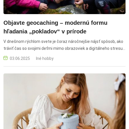
Objavte geocaching – modernú formu
hľadania „pokladov“ v prírode
V dnešnom rýchlom svete je čoraz náročnejšie nájsť spôsob, ako
tráviť čas so svojimi deťmi mimo obrazoviek a digitálneho stresu.
Ak hľadáte aktivitu, ktorá vás zblíži ako rodinu, privedie do prírody a
03.06.2025
Iné hobby
zároveň ponúkne zábavné objavovanie, geocaching môže byť
presne to, čo potrebujete. geocaching, geocaching s deťmi, keška,
kešky, hľadanie pokladov, rodinný výlet, relax v prírode, aktivita pre
deti, GPS súradnice, voľnočasové aktivity, výmena predmetov,
turistika s deťmi, poklad v prírode, logbook, výlet do prírody,
dobrodružstvo s deťmi, trávenie času s rodinou, digitálny detox,
geocaching výbava, moderné hobby