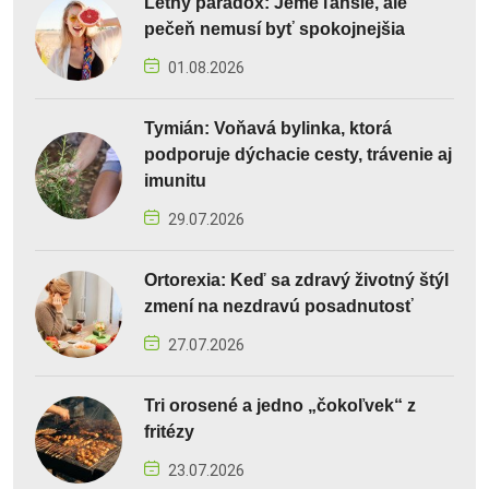
Letný paradox: Jeme ľahšie, ale
pečeň nemusí byť spokojnejšia
01.08.2026
Tymián: Voňavá bylinka, ktorá
podporuje dýchacie cesty, trávenie aj
imunitu
29.07.2026
Ortorexia: Keď sa zdravý životný štýl
zmení na nezdravú posadnutosť
27.07.2026
Tri orosené a jedno „čokoľvek“ z
fritézy
23.07.2026