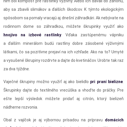
nim bol kompost pre rastlinky výživný. Alebo ich dávali do záhonu,
aby sa zbavili slimákov a ďalších škodcov. K týmto ekologickým
spôsobom sa pomaly vracajú aj dnešní záhradkári. Ak nebývate na
rodinnom dome so záhradkou, môžete škrupinky využiť ako
hnojivo na izbové rastlinky
. Vďaka zastúpenému vápniku
a ďalším minerálom budú rastliny dobre zásobené výživnými
látkami, čo sa pozitívne prejaví na ich vzhľade. Ako na to? Umyté
a vysušené škrupiny rozdrvte a dajte do kvetináčov. Urobte tak raz
za dva týždne.
Vaječné škrupiny možno využiť aj ako bielidlo
pri praní bielizne
.
Škrupinky dajte do textilného vrecúška a vhoďte do práčky. Pre
ešte lepší výsledok môžete pridať aj citrón, ktorý bielizeň
nádherne rozvonia.
Obal z vajíčok je aj výbornou prísadou na prípravu
domácich