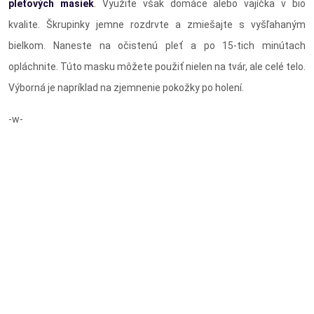
pleťových masiek
. Využite však domáce alebo vajíčka v bio
kvalite. Škrupinky jemne rozdrvte a zmiešajte s vyšľahaným
bielkom. Naneste na očistenú pleť a po 15-tich minútach
opláchnite. Túto masku môžete použiť nielen na tvár, ale celé telo.
Výborná je napríklad na zjemnenie pokožky po holení.
-w-