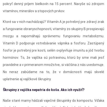
pokryť denný príjem bielkovín na 15 percent. Navyše sú zdrojom
vitamínov, minerálov a stopových prvkov.
Ktoré sa v nich nachádzajú? Vitamín A je potrebný pre zdravý zrak
a fungovanie obranyschopnosti, vitamíny zo skupiny B prospievajú
mozgu a napomáhajú správnemu fungovaniu metabolizmu.
Vitamín D podporuje vstrebávanie vápnika a fosforu. Zastúpený
fosfor je potrebný pre kosti, selén ovplyvňuje imunitu a jód tvorbu
hormónov. To, že vajíčka sú potravinou, ktorú by sme mali jesť
pravidelne a v primeranom množstve, si väčšina z nás uvedomuje.
No neraz zabúdame na to, že v domácnosti majú skvelé
uplatnenie aj vajíčkové škrupiny.
Škrupiny z vajíčka nepatria do koša. Ako ich využiť?
Naše staré mamy hádzali vaječné škrupinky do kompostu. Vďaka