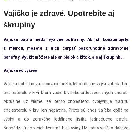
Vajíčko je zdravé. Upotrebíte aj
škrupiny
Vajíčka patria medzi výživné potraviny. Ak ich konzumujete
s mierou, môžete z nich čerpať pozoruhodné zdravotné
benefity. Využiť môžete nielen bielok a žĺtok, ale aj škrupinku.
Vajíčka vo výžive
Vajíčka boli dlho zatracované preto, lebo údajne zvyšovali hladinu
cholesterolu v krvi, ktorá vedie k vzniku srdcovocievnych chorôb.
Aktuálne už vieme, že tento cholesterol ovplyvňuje hladinu
cholesterolu v krvi len nepatrne. Preto sú dnes vajíčka opäť na
výslní a do zdravého jedálneho lístka jednoducho patria.
Nachádzajú sa v nich kvalitné bielkoviny. Už jedno vajíčko dokáže