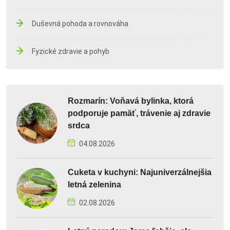
Duševná pohoda a rovnováha
Fyzické zdravie a pohyb
Rozmarín: Voňavá bylinka, ktorá
podporuje pamäť, trávenie aj zdravie
srdca
04.08.2026
Cuketa v kuchyni: Najuniverzálnejšia
letná zelenina
02.08.2026