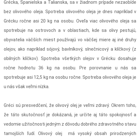
Grécka, Španielska a Talianska, sa v žiadnom prípade nezaobíde
bez olivového oleja. Spotreba olivového oleja je dnes napríklad v
Grécku ročne asi 20 kg na osobu. Oveľa viac olivového oleja sa
spotrebuje na ostrovoch a v oblastiach, kde sa olivy pestujú,
obyvatelia väčších miest používajú vo väčšej miere aj iné druhy
olejov, ako napríklad sójový, bavlníkový, slnečnicový a klíčkový (z
obilných klíčkov). Spotreba všetkých olejov v Grécku dosahuje
ročne hodnotu 36 kg na osobu. Pre porovnanie u nás sa
spotrebuje asi 12,5 kg na osobu ročne. Spotreba olivového oleja je
u nás však veľmi nízka.
Gréci sú presvedčení, že olivový olej je veľmi zdravý. Okrem toho,
že táto skutočnosť je dokázaná, je určite aj táto spokojnosť a
vedomie užitočnosti jedným z dôvodu dobrého zdravotného stavu
tamojších ľudí. Olivový olej má vysoký obsah prirodzených