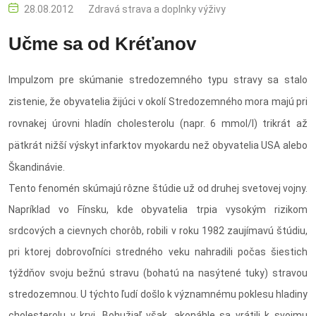
28.08.2012
Zdravá strava a doplnky výživy
Učme sa od Kréťanov
Impulzom pre skúmanie stredozemného typu stravy sa stalo
zistenie, že obyvatelia žijúci v okolí Stredozemného mora majú pri
rovnakej úrovni hladín cholesterolu (napr. 6 mmol/l) trikrát až
pätkrát nižší výskyt infarktov myokardu než obyvatelia USA alebo
Škandinávie.
Tento fenomén skúmajú rôzne štúdie už od druhej svetovej vojny.
Napríklad vo Fínsku, kde obyvatelia trpia vysokým rizikom
srdcových a cievnych chorôb, robili v roku 1982 zaujímavú štúdiu,
pri ktorej dobrovoľníci stredného veku nahradili počas šiestich
týždňov svoju bežnú stravu (bohatú na nasýtené tuky) stravou
stredozemnou. U týchto ľudí došlo k významnému poklesu hladiny
cholesterolu v krvi. Bohužiaľ však, akonáhle sa vrátili k svojmu