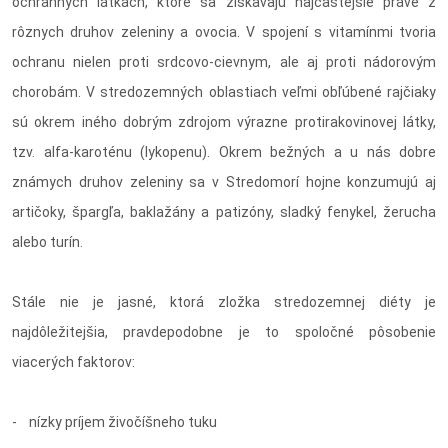
ochranných látkach, ktoré sa získavajú najčastejšie práve z
rôznych druhov zeleniny a ovocia. V spojení s vitamínmi tvoria
ochranu nielen proti srdcovo-cievnym, ale aj proti nádorovým
chorobám. V stredozemných oblastiach veľmi obľúbené rajčiaky
sú okrem iného dobrým zdrojom výrazne protirakovinovej látky,
tzv. alfa-karoténu (lykopenu). Okrem bežných a u nás dobre
známych druhov zeleniny sa v Stredomorí hojne konzumujú aj
artičoky, špargľa, baklažány a patizóny, sladký fenykel, žerucha
alebo turín.
Stále nie je jasné, ktorá zložka stredozemnej diéty je
najdôležitejšia, pravdepodobne je to spoločné pôsobenie
viacerých faktorov:
- nízky príjem živočíšneho tuku