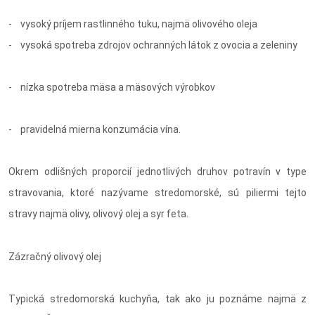
- vysoký príjem rastlinného tuku, najmä olivového oleja
- vysoká spotreba zdrojov ochranných látok z ovocia a zeleniny
- nízka spotreba mäsa a mäsových výrobkov
- pravidelná mierna konzumácia vína.
Okrem odlišných proporcií jednotlivých druhov potravín v type
stravovania, ktoré nazývame stredomorské, sú piliermi tejto
stravy najmä olivy, olivový olej a syr feta.
Zázračný olivový olej
Typická stredomorská kuchyňa, tak ako ju poznáme najmä z