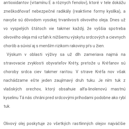
antioxidantov (vitamínu E a rôznych fenolov), ktoré v tele dokážu
zneškodňovať nebezpečné radikály (reaktívne formy kyslíka), a
navyše sú dôvodom vysokej trvanlivosti olivového oleja. Dnes už
vo vyspelých štátoch vie takmer každý, že vyššia spotreba
olivového oleja má vzťah k nižšiemu výskytu srdcových a cievnych
chorôb a súvisí aj s menším rizikom rakoviny pŕs u žien.
Výskum v oblasti výživy sa už dlh zameriava najmä na
stravovacie zvyklosti obyvateľov Kréty, pretože u Kréťanov sú
choroby srdca ciev takmer raritou. V strave Kréťa nov však
nachádzame ešte jeden zaujímavý druh tuku. Je ním tuk z
vlašských orechov, ktorý obsahuie alfa-linolenovú mastnú
kyselinu Tá nás chráni pred srdcovými príhodami podobne ako rybí
tuk.
Olivový olej poskytuje zo všetkých rastlinných olejov najväčšie