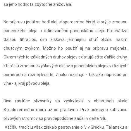
sa jeho hodnota zbytočne znižovala.
Na prípravu jedál sa hodí olej stopercentne čistý, ktorý je zmesou
panenského oleja a rafinovaného panenského oleja. Prechádza
ďalšou filtráciou, čím získava jemnejšiu chuť bližšiu našim
chuťovým zvykom. Možno ho použiť aj na prípravu majonéz.
Okrem týchto základných druhov olejov existujú ešte ďalšie druhy,
ktoré sú zmesou zvyškových olejov a panenských olejov v rôznych
pomeroch a rôznej kvalite. Znalci rozlišujú - tak ako napríklad pri
víne - aj kraj pôvodu oleja.
Divo rastúce olivovníky sa vyskytovali v oblastiach okolo
Stredozemného mora už od pradávna. Prvé pokusy o kultiváciu
olivových stromov sa pravdepodobne začali v delte Nílu.
Väčšiu tradíciu však získalo pestovanie olív v Grécku, Taliansku a