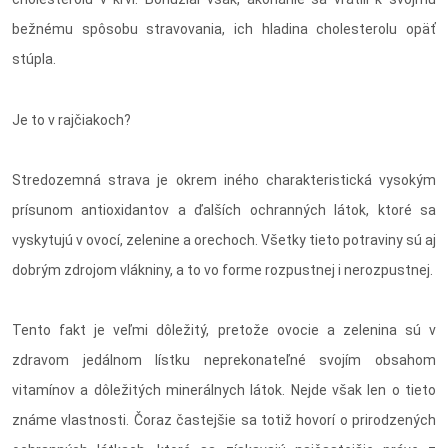
bežnému spôsobu stravovania, ich hladina cholesterolu opäť
stúpla.
Je to v rajčiakoch?
Stredozemná strava je okrem iného charakteristická vysokým
prísunom antioxidantov a ďalších ochranných látok, ktoré sa
vyskytujú v ovocí, zelenine a orechoch. Všetky tieto potraviny sú aj
dobrým zdrojom vlákniny, a to vo forme rozpustnej i nerozpustnej.
Tento fakt je veľmi dôležitý, pretože ovocie a zelenina sú v
zdravom jedálnom lístku neprekonateľné svojím obsahom
vitamínov a dôležitých minerálnych látok. Nejde však len o tieto
známe vlastnosti. Čoraz častejšie sa totiž hovorí o prirodzených