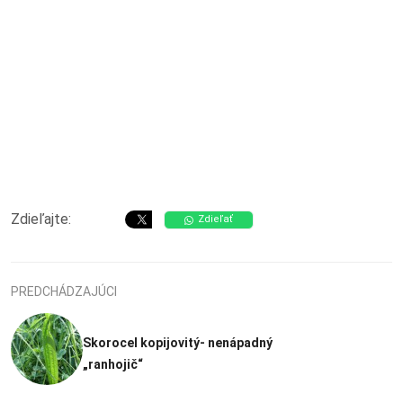
Zdieľajte:
Zdieľať
PREDCHÁDZAJÚCI
Skorocel kopijovitý- nenápadný
„ranhojič“