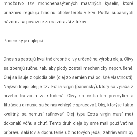
množstvo tzv. mononenasýtených mastných kyselín, ktoré
priaznivo regulujú hladinu cholesterolu v krvi. Podľa súčasných
názorov sa považuje za najzdravší z tukov.
Panenský je najlepší
Dnes sa pestujú kvalitné drobné olivy určené na výrobu oleja. Olivy
sa zberajú ručne, tak, aby plody zostali mechanicky neporušené.
Olej sa lisuje z oplodia olív (olej zo semien má odlišné vlastnosti).
Najkvalitnejší olej je tzv. Extra virgin (panenský), ktorý sa vyrába z
prvého lisovania za studená. Olivy sa čistia len premytím a
filtráciou a musia sa čo najrýchlejšie spracovať. Olej, ktorý je takto
kvalitný, sa nemusí rafinovať. Olej typu Extra virgin musí mať
dokonalú vôňu a chuť. Tento druh oleja by sme mali používať na
prípravu šalátov a dochutenie už hotových jedál, zahrievaním by