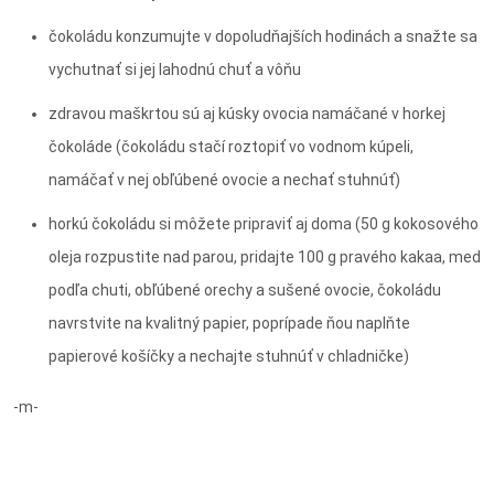
čokoládu konzumujte v dopoludňajších hodinách a snažte sa
vychutnať si jej lahodnú chuť a vôňu
zdravou maškrtou sú aj kúsky ovocia namáčané v horkej
čokoláde (čokoládu stačí roztopiť vo vodnom kúpeli,
namáčať v nej obľúbené ovocie a nechať stuhnúť)
horkú čokoládu si môžete pripraviť aj doma (50 g kokosového
oleja rozpustite nad parou, pridajte 100 g pravého kakaa, med
podľa chuti, obľúbené orechy a sušené ovocie, čokoládu
navrstvite na kvalitný papier, poprípade ňou naplňte
papierové košíčky a nechajte stuhnúť v chladničke)
-m-