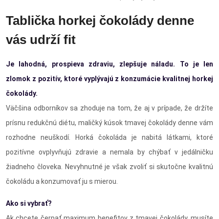
Tablička horkej čokolády denne
vás udrží fit
Je lahodná, prospieva zdraviu, zlepšuje náladu. To je len
zlomok z pozitív, ktoré vyplývajú z konzumácie kvalitnej horkej
čokolády.
Väčšina odborníkov sa zhoduje na tom, že aj v prípade, že držíte
prísnu redukčnú diétu, maličký kúsok tmavej čokolády denne vám
rozhodne neuškodí. Horká čokoláda je nabitá látkami, ktoré
pozitívne ovplyvňujú zdravie a nemala by chýbať v jedálničku
žiadneho človeka. Nevyhnutné je však zvoliť si skutočne kvalitnú
čokoládu a konzumovať ju s mierou.
Ako si vybrať?
Ak chcete čerpať maximum benefitov z tmavej čokolády, musíte