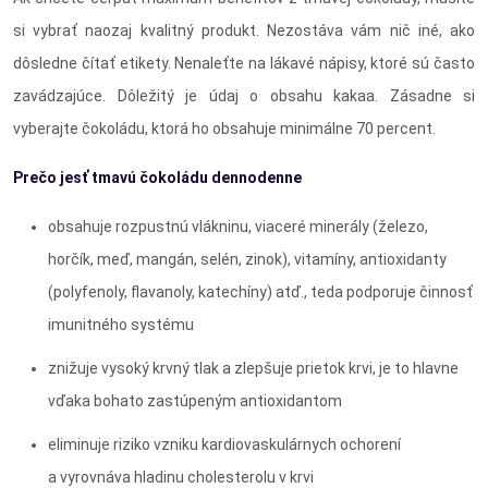
si vybrať naozaj kvalitný produkt. Nezostáva vám nič iné, ako
dôsledne čítať etikety. Nenaleťte na lákavé nápisy, ktoré sú často
zavádzajúce. Dôležitý je údaj o obsahu kakaa. Zásadne si
vyberajte čokoládu, ktorá ho obsahuje minimálne 70 percent.
Prečo jesť tmavú čokoládu dennodenne
obsahuje rozpustnú vlákninu, viaceré minerály (železo,
horčík, meď, mangán, selén, zinok), vitamíny, antioxidanty
(polyfenoly, flavanoly, katechíny) atď., teda podporuje činnosť
imunitného systému
znižuje vysoký krvný tlak a zlepšuje prietok krvi, je to hlavne
vďaka bohato zastúpeným antioxidantom
eliminuje riziko vzniku kardiovaskulárnych ochorení
a vyrovnáva hladinu cholesterolu v krvi