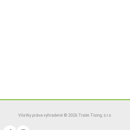
Všetky práva vyhradené © 2026 Trade Tising, s.r.o.