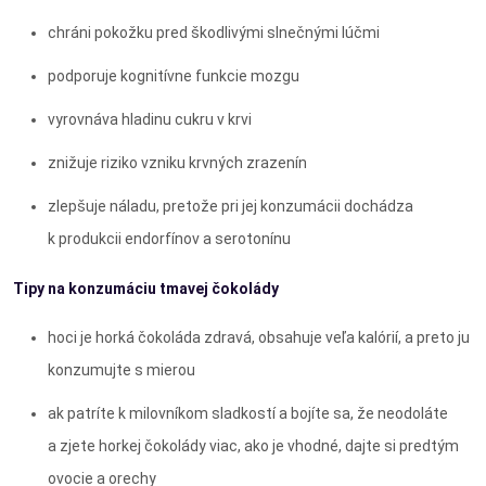
chráni pokožku pred škodlivými slnečnými lúčmi
podporuje kognitívne funkcie mozgu
vyrovnáva hladinu cukru v krvi
znižuje riziko vzniku krvných zrazenín
zlepšuje náladu, pretože pri jej konzumácii dochádza
k produkcii endorfínov a serotonínu
Tipy na konzumáciu tmavej čokolády
hoci je horká čokoláda zdravá, obsahuje veľa kalórií, a preto ju
konzumujte s mierou
ak patríte k milovníkom sladkostí a bojíte sa, že neodoláte
a zjete horkej čokolády viac, ako je vhodné, dajte si predtým
ovocie a orechy