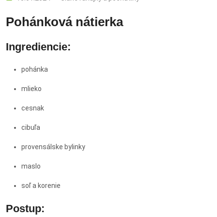
Pohánková nátierka
Ingrediencie:
pohánka
mlieko
cesnak
cibuľa
provensálske bylinky
maslo
soľ a korenie
Postup: