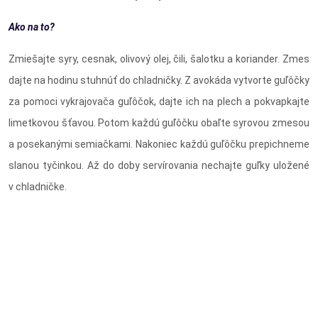
Ako na to?
Zmiešajte syry, cesnak, olivový olej, čili, šalotku a koriander. Zmes
dajte na hodinu stuhnúť do chladničky. Z avokáda vytvorte guľôčky
za pomoci vykrajovača guľôčok, dajte ich na plech a pokvapkajte
limetkovou šťavou. Potom každú guľôčku obaľte syrovou zmesou
a posekanými semiačkami. Nakoniec každú guľôčku prepichneme
slanou tyčinkou. Až do doby servírovania nechajte guľky uložené
v chladničke.