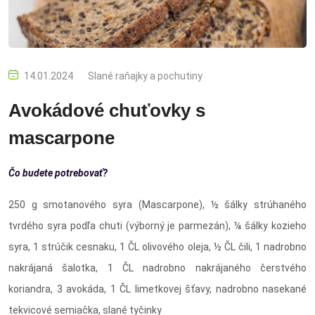
14.01.2024
Slané raňajky a pochutiny
Avokádové chuťovky s
mascarpone
Čo budete potrebovať?
250 g smotanového syra (Mascarpone), ½ šálky strúhaného
tvrdého syra podľa chuti (výborný je parmezán), ¼ šálky kozieho
syra, 1 strúčik cesnaku, 1 ČL olivového oleja, ½ ČL čili, 1 nadrobno
nakrájaná šalotka, 1 ČL nadrobno nakrájaného čerstvého
koriandra, 3 avokáda, 1 ČL limetkovej šťavy, nadrobno nasekané
tekvicové semiačka, slané tyčinky