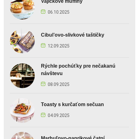
Vajíčkové muffiny
06.10.2025
Cibul’ovo-slivkové taštičky
12.09.2025
Rýchle pochúťky pre nečakanú
návštevu
08.09.2025
Toasty s kurčaťom sečuan
04.09.2025
Marhuľovo-paprikové čatní