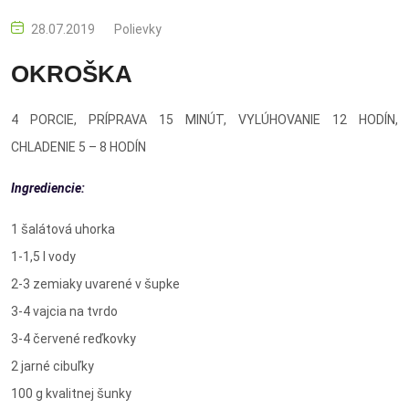
28.07.2019
Polievky
OKROŠKA
4 PORCIE, PRÍPRAVA 15 MINÚT, VYLÚHOVANIE 12 HODÍN,
CHLADENIE 5 – 8 HODÍN
Ingrediencie:
1 šalátová uhorka
1-1,5 l vody
2-3 zemiaky uvarené v šupke
3-4 vajcia na tvrdo
3-4 červené reďkovky
2 jarné cibuľky
100 g kvalitnej šunky