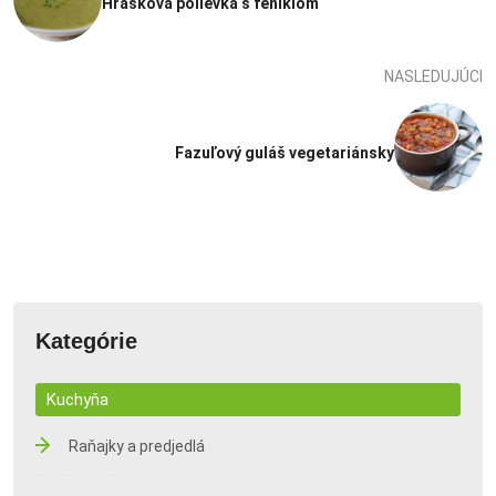
Hrášková polievka s feniklom
NASLEDUJÚCI
Fazuľový guláš vegetariánsky
Kategórie
Kuchyňa
Raňajky a predjedlá