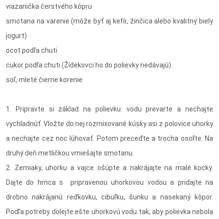
viazanička čerstvého kôpru
smotana na varenie (môže byť aj kefír, žinčica alebo kvalitný biely
jogurt)
ocot podľa chuti
cukor podľa chuti (Žídekovci ho do polievky nedávajú)
soľ, mleté čierne korenie
1. Pripravte si základ na polievku: vodu prevarte a nechajte
vychladnúť. Vložte do nej rozmixované kúsky asi z polovice uhorky
a nechajte cez noc lúhovať. Potom preceďte a trocha osoľte. Na
druhý deň metličkou vmiešajte smotanu.
2. Zemiaky, uhorku a vajce ošúpte a nakrájajte na malé kocky.
Dajte do hrnca s pripravenou uhorkovou vodou a pridajte na
drobno nakrájanú reďkovku, cibuľku, šunku a nasekaný kôpor.
Podľa potreby dolejte ešte uhorkovú vodu tak, aby polievka nebola