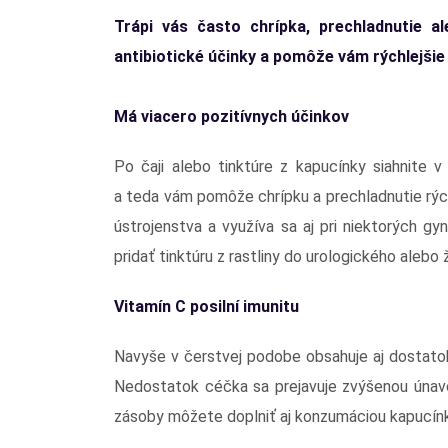
Trápi vás často chrípka, prechladnutie 
antibiotické účinky a pomôže vám rýchlejšie 
Má viacero pozitívnych účinkov
Po čaji alebo tinktúre z kapucínky siahnite 
a teda vám pomôže chrípku a prechladnutie rých
ústrojenstva a využíva sa aj pri niektorých 
pridať tinktúru z rastliny do urologického alebo
Vitamín C posilní imunitu
Navyše v čerstvej podobe obsahuje aj dostatok 
Nedostatok céčka sa prejavuje zvýšenou únavo
zásoby môžete doplniť aj konzumáciou kapucínk