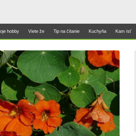
oje hobby
Viete že
Tip na čítanie
Kuchyňa
Kam ísť