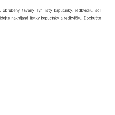
obľúbený tavený syr, listy kapucínky, reďkvičku, soľ
ridajte nakrájané lístky kapucínky a reďkvičku. Dochuťte