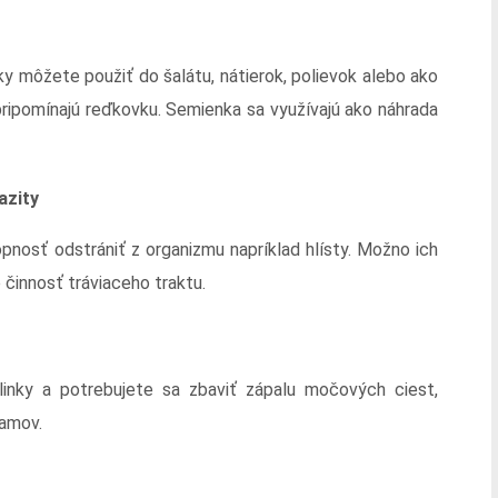
ky môžete použiť do šalátu, nátierok, polievok alebo ako
ripomínajú reďkovku. Semienka sa využívajú ako náhrada
azity
nosť odstrániť z organizmu napríklad hlísty. Možno ich
e činnosť tráviaceho traktu.
linky a potrebujete sa zbaviť zápalu močových ciest,
ramov.