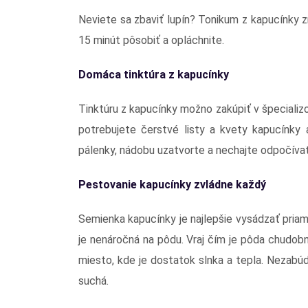
Neviete sa zbaviť lupín? Tonikum z kapucínky 
15 minút pôsobiť a opláchnite.
Domáca tinktúra z kapucínky
Tinktúru z kapucínky možno zakúpiť v špecializ
potrebujete čerstvé listy a kvety kapucínky 
pálenky, nádobu uzatvorte a nechajte odpočívať
Pestovanie kapucínky zvládne každý
Semienka kapucínky je najlepšie vysádzať pri
je nenáročná na pôdu. Vraj čím je pôda chudobn
miesto, kde je dostatok slnka a tepla. Nezabúd
suchá.