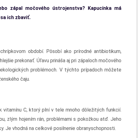
alebo zápal močového ústrojenstva? Kapucínka má
sa ich zbaviť.
v chrípkovom období. Pôsobí ako prírodné antibiotikum,
lejšie prekonať. Úľavu prináša aj pri zápaloch močového
gynekologických problémoch. V týchto prípadoch môžete
 ženského čaju.
vitamínu C, ktorý plní v tele mnoho dôležitých funkcií.
u, zlým hojením rán, problémami s pokožkou atď. Jeho
y. Je vhodná na celkové posilnenie obranyschopnosti.