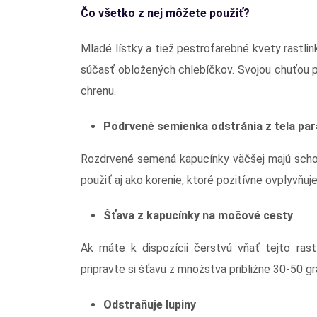
Čo všetko z nej môžete použiť?
Mladé lístky a tiež pestrofarebné kvety rastlin
súčasť obložených chlebíčkov. Svojou chuťou p
chrenu.
Podrvené semienka odstránia z tela par
Rozdrvené semená kapucínky väčšej majú schop
použiť aj ako korenie, ktoré pozitívne ovplyvňuj
Šťava z kapucínky na močové cesty
Ak máte k dispozícii čerstvú vňať tejto rast
pripravte si šťavu z množstva približne 30-50 g
Odstraňuje lupiny