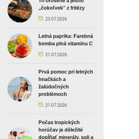
Tri orosené a jedno
„čokoľvek“ z fritézy
23.07.2026
Letná paprika: Farebná
bomba plná vitamínu C
21.07.2026
Prvá pomoc pri letných
hnačkách a
žalúdočných
problémoch
21.07.2026
Počas tropických
horúčav je dôležité
dopĺňať minerály, soli a