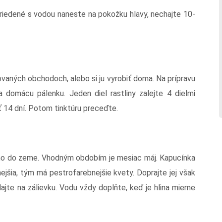
zriedené s vodou naneste na pokožku hlavy, nechajte 10-
ovaných obchodoch, alebo si ju vyrobiť doma. Na prípravu
a domácu pálenku. Jeden diel rastliny zalejte 4 dielmi
 14 dní. Potom tinktúru preceďte.
amo do zeme. Vhodným obdobím je mesiac máj. Kapucínka
ejšia, tým má pestrofarebnejšie kvety. Doprajte jej však
ajte na zálievku. Vodu vždy doplňte, keď je hlina mierne