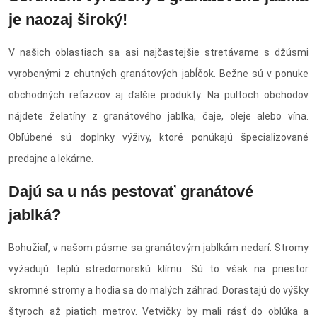
je naozaj široký!
V našich oblastiach sa asi najčastejšie stretávame s džúsmi
vyrobenými z chutných granátových jabĺčok. Bežne sú v ponuke
obchodných reťazcov aj ďalšie produkty. Na pultoch obchodov
nájdete želatíny z granátového jablka, čaje, oleje alebo vína.
Obľúbené sú doplnky výživy, ktoré ponúkajú špecializované
predajne a lekárne.
Dajú sa u nás pestovať granátové
jablká?
Bohužiaľ, v našom pásme sa granátovým jablkám nedarí. Stromy
vyžadujú teplú stredomorskú klímu. Sú to však na priestor
skromné stromy a hodia sa do malých záhrad. Dorastajú do výšky
štyroch až piatich metrov. Vetvičky by mali rásť do oblúka a