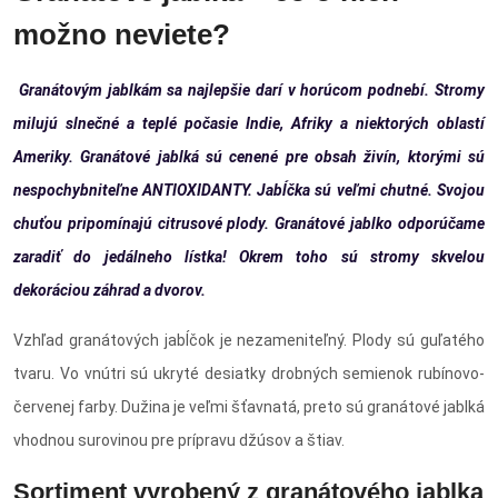
možno neviete?
Granátovým jablkám sa najlepšie darí v horúcom podnebí. Stromy
milujú slnečné a teplé počasie Indie, Afriky a niektorých oblastí
Ameriky. Granátové jablká sú cenené pre obsah živín, ktorými sú
nespochybniteľne ANTIOXIDANTY. Jabĺčka sú veľmi chutné. Svojou
chuťou pripomínajú citrusové plody. Granátové jablko odporúčame
zaradiť do jedálneho lístka! Okrem toho sú stromy skvelou
dekoráciou záhrad a dvorov.
Vzhľad granátových jabĺčok je nezameniteľný. Plody sú guľatého
tvaru. Vo vnútri sú ukryté desiatky drobných semienok rubínovo-
červenej farby. Dužina je veľmi šťavnatá, preto sú granátové jablká
vhodnou surovinou pre prípravu džúsov a štiav.
Sortiment vyrobený z granátového jablka