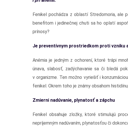
i pri anémii.
Fenikel pochádza z oblastí Stredomoria, ale 
benefitom i jedinečnej chuti sa ho oplatí aspo
prínosy?
Je preventívnym prostriedkom proti vzniku
Anémia je jedným z ochorení, ktoré trápi mnoho
únava, slabosť, zadýchavanie sa či bledá pok
v organizme. Ten možno vyriešiť i konzumáciou
fenikel. Okrem toho je známy obsahom histidínu
Zmierni nadúvanie, plynatosť a zápchu
Fenikel obsahuje zložky, ktoré stimulujú pro
nepríjemným nadúvaním, plynatosťou či dokonca z