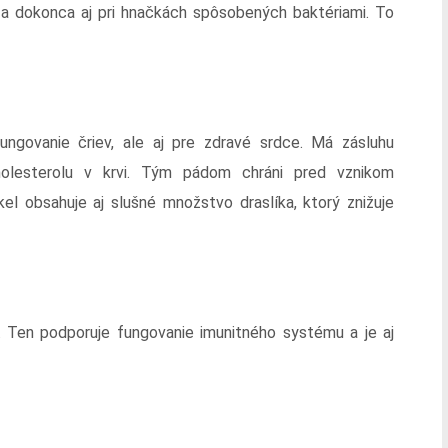
 a dokonca aj pri hnačkách spôsobených baktériami. To
ungovanie čriev, ale aj pre zdravé srdce. Má zásluhu
cholesterolu v krvi. Tým pádom chráni pred vznikom
kel obsahuje aj slušné množstvo draslíka, ktorý znižuje
C. Ten podporuje fungovanie imunitného systému a je aj