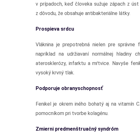
v prípadoch, keď človeka sužuje zápach z úst
z dôvodu, že obsahuje antibakteriálne látky.
Prospieva srdcu
Vláknina je prepotrebná nielen pre správne f
napríklad na udržiavaní normálnej hladiny 
aterosklerózy, infarktu a mŕtvice. Navyše feni
vysoký krvný tlak.
Podporuje obranyschopnosť
Fenikel je okrem iného bohatý aj na vitamín 
pomocníkom pri tvorbe kolagénu.
Zmierni predmenštruačný syndróm