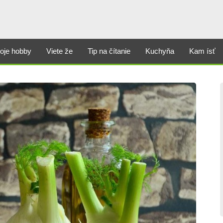
oje hobby
Viete že
Tip na čítanie
Kuchyňa
Kam ísť