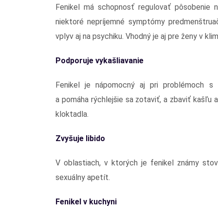
Fenikel má schopnosť regulovať pôsobenie n
niektoré nepríjemné symptómy predmenštruač
vplyv aj na psychiku. Vhodný je aj pre ženy v klim
Podporuje vykašliavanie
Fenikel je nápomocný aj pri problémoch s d
a pomáha rýchlejšie sa zotaviť, a zbaviť kašľ
kloktadla.
Zvyšuje libido
V oblastiach, v ktorých je fenikel známy sto
sexuálny apetít.
Fenikel v kuchyni