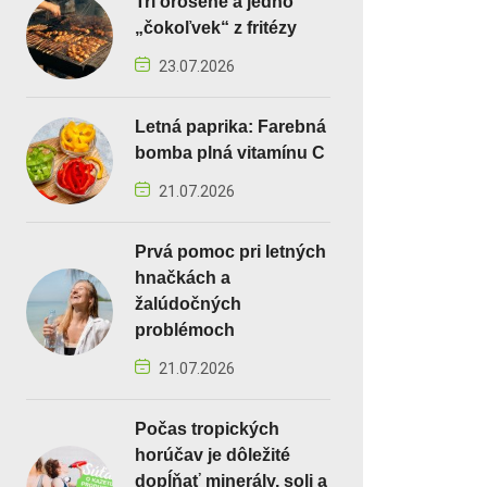
Tri orosené a jedno
„čokoľvek“ z fritézy
23.07.2026
Letná paprika: Farebná
bomba plná vitamínu C
21.07.2026
Prvá pomoc pri letných
hnačkách a
žalúdočných
problémoch
21.07.2026
Počas tropických
horúčav je dôležité
dopĺňať minerály, soli a