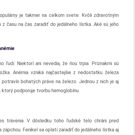
populárny je takmer na celkom svete. Kvôli zdravotným
ň z času na čas zaradiť do jedálneho lístka. Aké sú jeho
 anémie
 ľudí. Niektorí ani nevedia, že ňou trpia. Príznakmi sú
ožka. Anémia vzniká najčastejšie z nedostatku železa
 potravín bohatých práve na železo. Jednou z nich je aj
, ktorý podporuje tvorbu hemoglobínu.
ces trávenia. V dôsledku toho ľudské telo chráni pred
ápchou. Fenikel sa oplatí zaradiť do jedálneho lístka aj