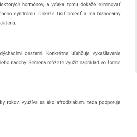
iektorých hormónov, a vďaka tomu dokáže eliminovať
ného syndrómu. Dokáže tíšiť bolesť a má blahodarný
aktériu.
ýchacími cestami. Konkrétne uľahčuje vykašliavanie
u alebo nádchy. Semená môžete využiť napríklad vo forme
vky rokov, využíva sa ako afrodiziakum, teda podporuje