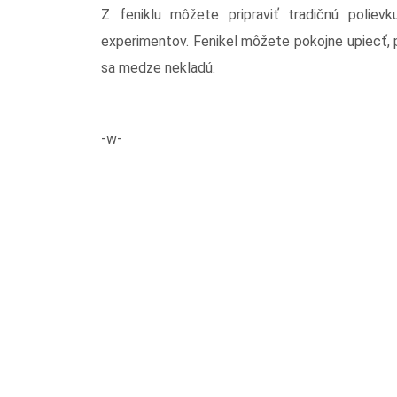
Z feniklu môžete pripraviť tradičnú poliev
experimentov. Fenikel môžete pokojne upiecť, pr
sa medze nekladú.
-w-