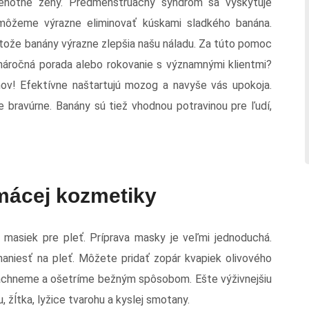
ehotné ženy. Predmenštruačný syndróm sa vyskytuje
môžeme výrazne eliminovať kúskami sladkého banána.
tože banány výrazne zlepšia našu náladu. Za túto pomoc
náročná porada alebo rokovanie s významnými klientmi?
! Efektívne naštartujú mozog a navyše vás upokoja.
 bravúrne. Banány sú tiež vhodnou potravinou pre ľudí,
mácej kozmetiky
 masiek pre pleť. Príprava masky je veľmi jednoduchá.
naniesť na pleť. Môžete pridať zopár kvapiek olivového
pláchneme a ošetríme bežným spôsobom. Ešte výživnejšiu
žĺtka, lyžice tvarohu a kyslej smotany.