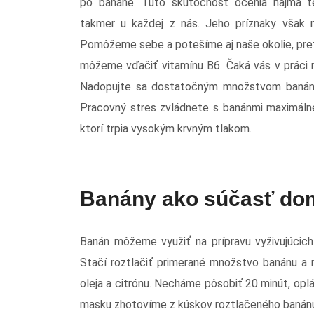
po banáne. Túto skutočnosť ocenia najmä t
takmer u každej z nás. Jeho príznaky však 
Pomôžeme sebe a potešíme aj naše okolie, pre
môžeme vďačiť vitamínu B6. Čaká vás v práci 
Nadopujte sa dostatočným množstvom banánov
Pracovný stres zvládnete s banánmi maximálne
ktorí trpia vysokým krvným tlakom.
Banány ako súčasť do
Banán môžeme využiť na prípravu vyživujúcich
Stačí roztlačiť primerané množstvo banánu a 
oleja a citrónu. Necháme pôsobiť 20 minút, o
masku zhotovíme z kúskov roztlačeného banánu, 