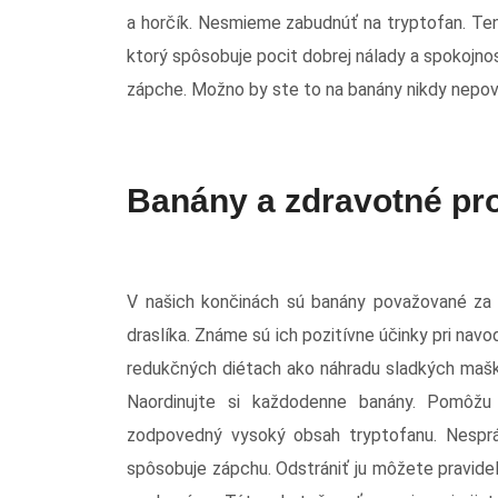
a horčík. Nesmieme zabudnúť na tryptofan. Te
ktorý spôsobuje pocit dobrej nálady a spokojnost
zápche. Možno by ste to na banány nikdy nepoved
Banány a zdravotné pr
V našich končinách sú banány považované za 
draslíka. Známe sú ich pozitívne účinky pri navo
redukčných diétach ako náhradu sladkých mašk
Naordinujte si každodenne banány. Pomôžu
zodpovedný vysoký obsah tryptofanu. Nespr
spôsobuje zápchu. Odstrániť ju môžete pravidel