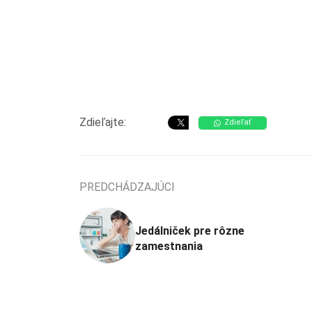
Zdieľajte:
Zdieľať
PREDCHÁDZAJÚCI
Jedálniček pre rôzne
zamestnania