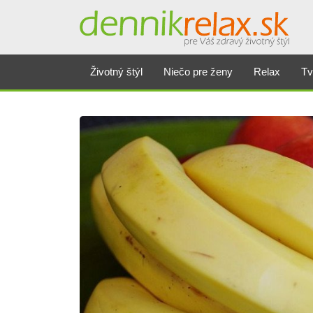
Životný štýl
Niečo pre ženy
Relax
Tv