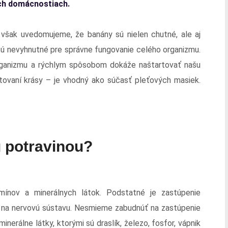
ch domácnostiach.
i však uvedomujeme, že banány sú nielen chutné, ale aj
sú nevyhnutné pre správne fungovanie celého organizmu.
ganizmu a rýchlym spôsobom dokáže naštartovať našu
ovaní krásy – je vhodný ako súčasť pleťových masiek.
 potravinou?
ínov a minerálnych látok. Podstatné je zastúpenie
yv na nervovú sústavu. Nesmieme zabudnúť na zastúpenie
nerálne látky, ktorými sú draslík, železo, fosfor, vápnik