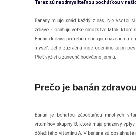
Teraz sú neodmysliteľnou pochúťkou v naši
Banány miluje snáď každý z nás. Nie všetci s
zdravé. Obsahujú veľké množstvo látok, ktoré 
Banán dodáva potrebnú energiu unavenému or
myseľ. Jeho zázračnú moc oceníme aj pri pest
Pleť vyživí a zanechá hodvábne jemnú.
Prečo je banán zdravou
Banán je bohatou zásobárňou mnohých vitam
vitamínov skupiny B, ktoré majú priaznivý vpl
dôležitého vitamínu A. V banáne sú obsiahnuté mi