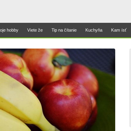
oje hobby
Viete že
Tip na čítanie
Kuchyňa
Kam ísť