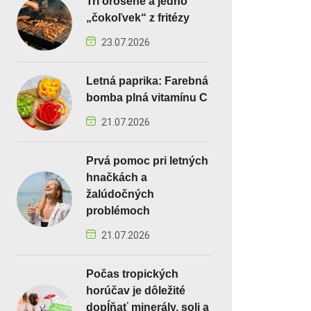
Tri orosené a jedno
„čokoľvek“ z fritézy
23.07.2026
Letná paprika: Farebná
bomba plná vitamínu C
21.07.2026
Prvá pomoc pri letných
hnačkách a
žalúdočných
problémoch
21.07.2026
Počas tropických
horúčav je dôležité
dopĺňať minerály, soli a