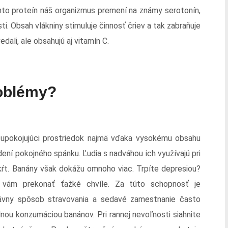
nto proteín náš organizmus premení na známy serotonín,
i. Obsah vlákniny stimuluje činnosť čriev a tak zabraňuje
ali, ale obsahujú aj vitamín C.
oblémy?
upokojujúci prostriedok najmä vďaka vysokému obsahu
dení pokojného spánku. Ľudia s nadváhou ich využívajú pri
ŕt. Banány však dokážu omnoho viac. Trpíte depresiou?
 vám prekonať ťažké chvíle. Za túto schopnosť je
ávny spôsob stravovania a sedavé zamestnanie často
nou konzumáciou banánov. Pri rannej nevoľnosti siahnite