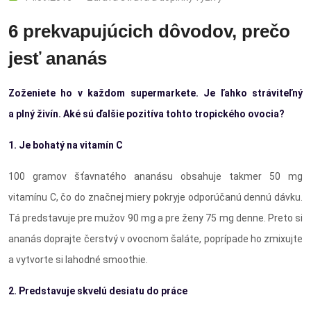
6 prekvapujúcich dôvodov, prečo
jesť ananás
Zoženiete ho v každom supermarkete. Je ľahko stráviteľný
a plný živín. Aké sú ďalšie pozitíva tohto tropického ovocia?
1. Je bohatý na vitamín C
100 gramov šťavnatého ananásu obsahuje takmer 50 mg
vitamínu C, čo do značnej miery pokryje odporúčanú dennú dávku.
Tá predstavuje pre mužov 90 mg a pre ženy 75 mg denne. Preto si
ananás doprajte čerstvý v ovocnom šaláte, poprípade ho zmixujte
a vytvorte si lahodné smoothie.
2. Predstavuje skvelú desiatu do práce