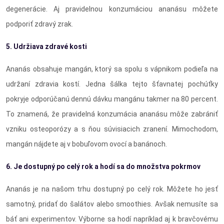
degenerácie. Aj pravidelnou konzumáciou ananásu môžete
podporiť zdravý zrak.
5. Udržiava zdravé kosti
Ananás obsahuje mangán, ktorý sa spolu s vápnikom podieľa na
udržaní zdravia kostí. Jedna šálka tejto šťavnatej pochúťky
pokryje odporúčanú dennú dávku mangánu takmer na 80 percent.
To znamená, že pravidelná konzumácia ananásu môže zabrániť
vzniku osteoporózy a s ňou súvisiacich zranení. Mimochodom,
mangán nájdete aj v bobuľovom ovocí a banánoch.
6. Je dostupný po celý rok a hodí sa do množstva pokrmov
Ananás je na našom trhu dostupný po celý rok. Môžete ho jesť
samotný, pridať do šalátov alebo smoothies. Avšak nemusíte sa
báť ani experimentov. Výborne sa hodí napríklad aj k bravčovému