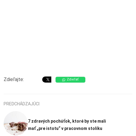
Zdieľajte:
Zdieľať
PREDCHÁDZAJÚCI
7 zdravých pochúťok, ktoré by ste mali
mať „pre istotu“ v pracovnom stolíku