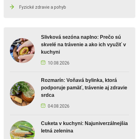
Fyzické zdravie a pohyb
Slivková sezóna naplno: Prečo sú
skvelé na trávenie a ako ich využiť v
kuchyni
10.08.2026
Rozmarín: Voňavá bylinka, ktorá
podporuje pamäť, trávenie aj zdravie
srdca
04.08.2026
Cuketa v kuchyni: Najuniverzálnejšia
letná zelenina