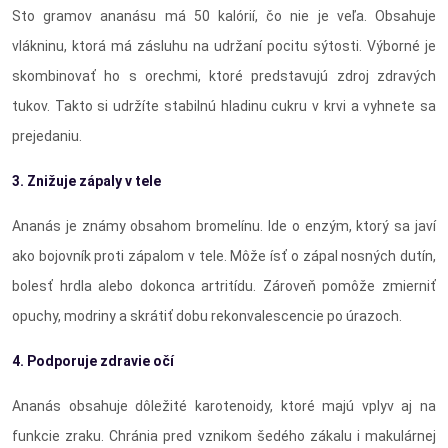
Sto gramov ananásu má 50 kalórií, čo nie je veľa. Obsahuje
vlákninu, ktorá má zásluhu na udržaní pocitu sýtosti. Výborné je
skombinovať ho s orechmi, ktoré predstavujú zdroj zdravých
tukov. Takto si udržíte stabilnú hladinu cukru v krvi a vyhnete sa
prejedaniu.
3. Znižuje zápaly v tele
Ananás je známy obsahom bromelínu. Ide o enzým, ktorý sa javí
ako bojovník proti zápalom v tele. Môže ísť o zápal nosných dutín,
bolesť hrdla alebo dokonca artritídu. Zároveň pomôže zmierniť
opuchy, modriny a skrátiť dobu rekonvalescencie po úrazoch.
4. Podporuje zdravie očí
Ananás obsahuje dôležité karotenoidy, ktoré majú vplyv aj na
funkcie zraku. Chránia pred vznikom šedého zákalu i makulárnej