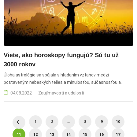
Viete, ako horoskopy fungujú? Sú tu už
3000 rokov
Úloha astrológie sa spájala s hľadaním vzťahov medzi
postaveným nebeských telies a minulosťou, súčasnosťou a
budúcnosťou.
04.08.2022
Zaujímavosti a udalosti
1
2
...
8
9
10
11
12
13
14
15
16
17