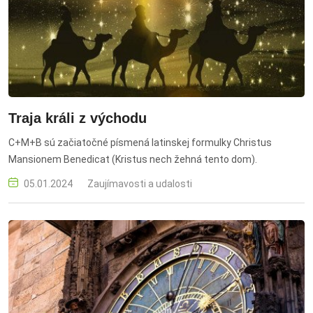
Traja králi z východu
C+M+B sú začiatočné písmená latinskej formulky Christus
Mansionem Benedicat (Kristus nech žehná tento dom).
05.01.2024
Zaujímavosti a udalosti