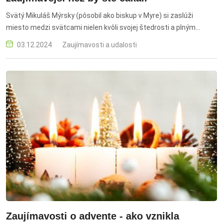
Svätý Mikuláš Mýrsky (pôsobil ako biskup v Myre) si zaslúži
miesto medzi svätcami nielen kvôli svojej štedrosti a plným
mikulášskym čižmičkám. Jeho príbeh je oveľa zaujímavejší.
03.12.2024
Zaujímavosti a udalosti
Zaujímavosti o advente - ako vznikla