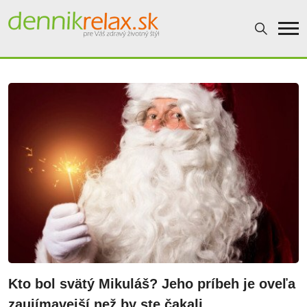
Dennikrelax
Kto bol svätý Mikuláš? Jeho príbeh je oveľa
zaujímavejší než by ste čakali