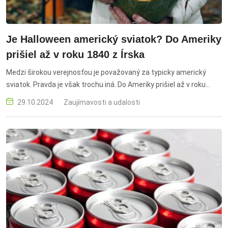
Je Halloween americký sviatok? Do Ameriky
prišiel až v roku 1840 z Írska
Medzi širokou verejnosťou je považovaný za typicky americký
sviatok. Pravda je však trochu iná. Do Ameriky prišiel až v roku
1840 vďaka írskym prisťahovalcom, ktorí z Írska odišli kvôli
29.10.2024
Zaujímavosti a udalosti
ničivému hladomoru.