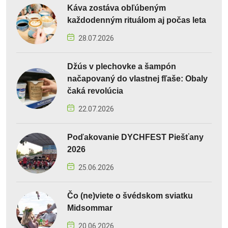
Káva zostáva obľúbeným
každodenným rituálom aj počas leta
28.07.2026
Džús v plechovke a šampón
načapovaný do vlastnej fľaše: Obaly
čaká revolúcia
22.07.2026
Poďakovanie DYCHFEST Piešťany
2026
25.06.2026
Čo (ne)viete o švédskom sviatku
Midsommar
20.06.2026