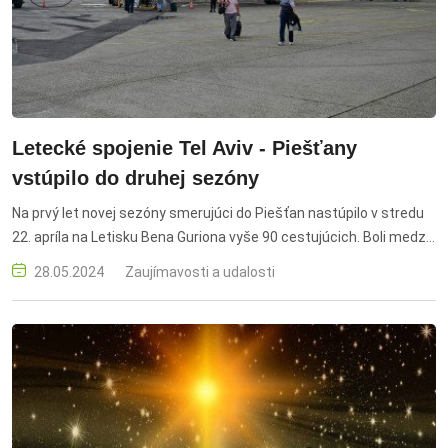
Letecké spojenie Tel Aviv - Piešťany
vstúpilo do druhej sezóny
Na prvý let novej sezóny smerujúci do Piešťan nastúpilo v stredu
22. apríla na Letisku Bena Guriona vyše 90 cestujúcich. Boli medzi
nimi aj touroperátori a zástupcovia cestovných kancelárií, pre
28.05.2024
Zaujímavosti a udalosti
ktorých pripravila Krajská organizácia cestovného ruchu (KOCR)
Trnavský kraj poznávaciu cestu.