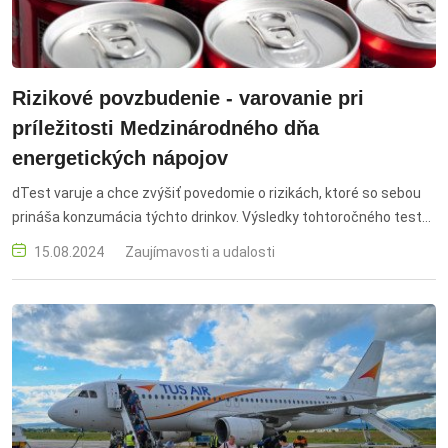
Rizikové povzbudenie - varovanie pri
príležitosti Medzinárodného dňa
energetických nápojov
dTest varuje a chce zvýšiť povedomie o rizikách, ktoré so sebou
prináša konzumácia týchto drinkov. Výsledky tohtoročného testu
zameraného na zloženie energetických nápojov boli alarmujúce.
15.08.2024
Zaujímavosti a udalosti