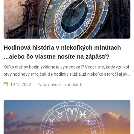
Hodinová história v niekoľkých minútach
...alebo čo vlastne nosíte na zápästí?
Koľko druhov hodín zvládnete vymenovať? Vedeli ste, kedy vznikol
prvý hodinový strojček, že hodinky slúžia už niekoľko storočí aj ako
investícia alebo vďaka komu ich nosíme na ľavom zápästí?
19.10.2022
Zaujímavosti a udalosti
Nebudeme vás dlho napínať a ideme rovno na to!