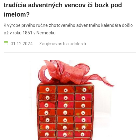
tradícia adventných vencov či bozk pod
imelom?
K výrobe prvého ručne zhotoveného adventného kalendára došlo
až v roku 1851 v Nemecku.
01.12.2024
Zaujímavosti a udalosti