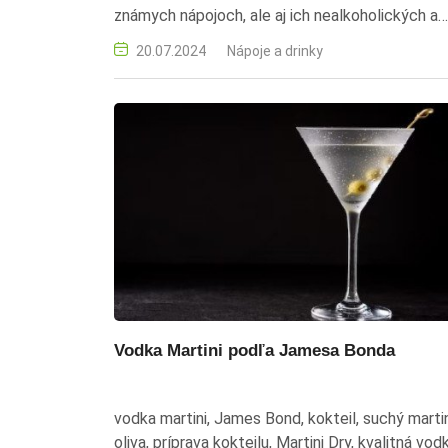
známych nápojoch, ale aj ich nealkoholických a
zdravších variantoch.
20.07.2024
Nápoje a drinky
Vodka Martini podľa Jamesa Bonda
vodka martini, James Bond, kokteil, suchý martin
oliva, príprava kokteilu, Martini Dry, kvalitná vod