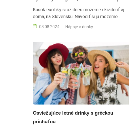
Kúsok exotiky si už dnes môžeme ukradnúť aj
doma, na Slovensku. Navodiť si ju môžeme
napríklad osviežujúcimi drinkmi, ktoré v sebe
08.08.2024
Nápoje a drinky
ukrývajú chuť pravej a nefalšovanej kubánskej
atmosféry. rumové drinky, exotika, letné nápoje,
Slovensko, koktejly
Osviežujúce letné drinky s gréckou
príchuťou