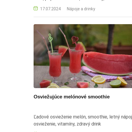
miešaný nápoj, kokteilový pohár
17.07.2024
Nápoje a drinky
Osviežujúce melónové smoothie
Ľadové osvieženie melón, smoothie, letný nápoj
osvieženie, vitamíny, zdravý drink