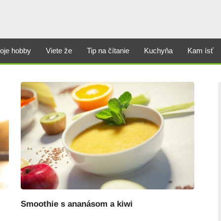
oje hobby
Viete že
Tip na čítanie
Kuchyňa
Kam ísť
Smoothie s ananásom a kiwi