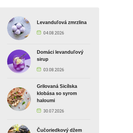
Levanduľová zmrzlina
04.08.2026
Domáci levanduľový
sirup
03.08.2026
Grilovaná Sicílska
klobása so syrom
haloumi
30.07.2026
Čučoriedkový džem