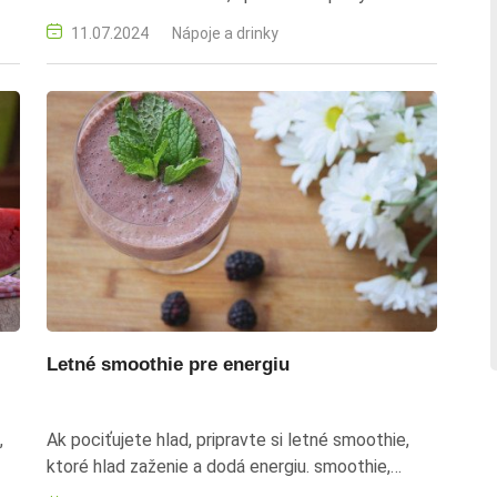
chutnými a zdravými drinkami.
11.07.2024
Nápoje a drinky
Letné smoothie pre energiu
,
Ak pociťujete hlad, pripravte si letné smoothie,
ktoré hlad zaženie a dodá energiu. smoothie,
energia, ovocné nápoje, zdravé pitie, letné