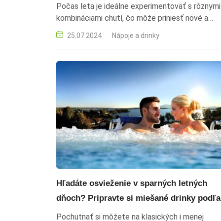
Počas leta je ideálne experimentovať s rôznymi
kombináciami chutí, čo môže priniesť nové a
zaujímavé zážitky. grécke letné drinky, osviežuj
25.07.2024
Nápoje a drinky
nápoje, stredomorská chuť, koktaily, leto
Hľadáte osvieženie v sparných letných
dňoch? Pripravte si miešané drinky podľa
barmanov z Aqualand Moravia
Pochutnať si môžete na klasických i menej