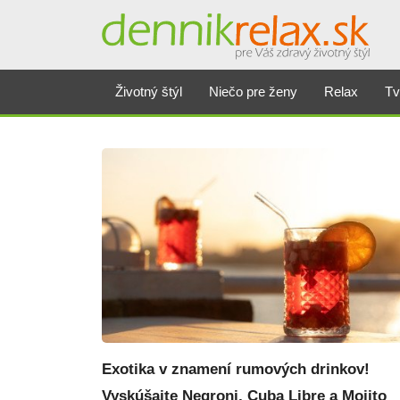
Dennikrelax
Životný štýl
Niečo pre ženy
Relax
Tv
Exotika v znamení rumových drinkov!
Vyskúšajte Negroni, Cuba Libre a Mojito