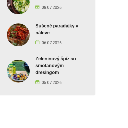
08.07.2026
Sušené paradajky v
náleve
06.07.2026
Zeleninový špíz so
smotanovým
dresingom
05.07.2026