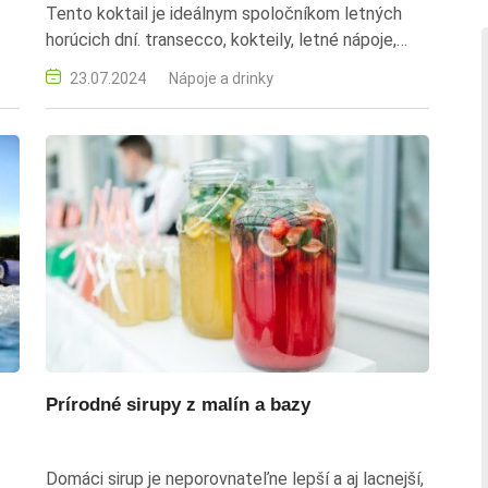
Tento koktail je ideálnym spoločníkom letných
horúcich dní. transecco, kokteily, letné nápoje,
úce
alkoholické nápoje, recepty
23.07.2024
Nápoje a drinky
Prírodné sirupy z malín a bazy
Domáci sirup je neporovnateľne lepší a aj lacnejší,