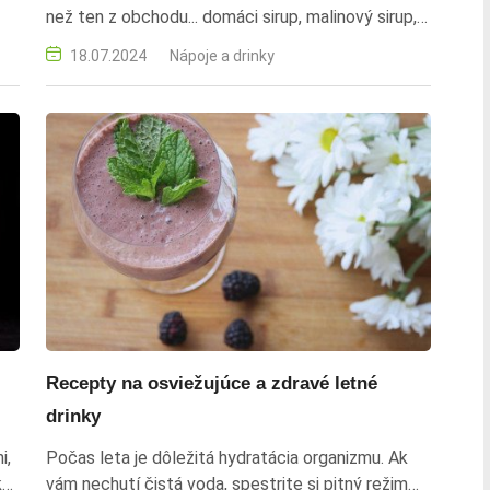
než ten z obchodu... domáci sirup, malinový sirup,
bazový sirup, prírodné sladidlo, konzervácia
18.07.2024
Nápoje a drinky
ovocia, recept na sirup, ovocný sirup, bez
konzervantov, letné osvieženie, domáce nápoje
Recepty na osviežujúce a zdravé letné
drinky
i,
Počas leta je dôležitá hydratácia organizmu. Ak
ka,
vám nechutí čistá voda, spestrite si pitný režim