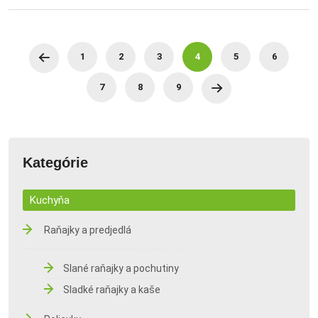
1
2
3
4
5
6
7
8
9
Kategórie
Kuchyňa
Raňajky a predjedlá
Slané raňajky a pochutiny
Sladké raňajky a kaše