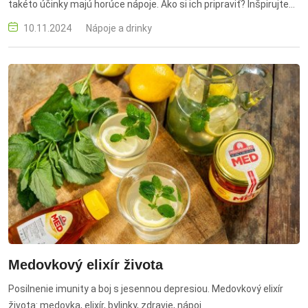
takéto účinky majú horúce nápoje. Ako si ich pripraviť? Inšpirujte
sa!
10.11.2024
Nápoje a drinky
Medovkový elixír života
Posilnenie imunity a boj s jesennou depresiou. Medovkový elixír
života: medovka, elixír, bylinky, zdravie, nápoj