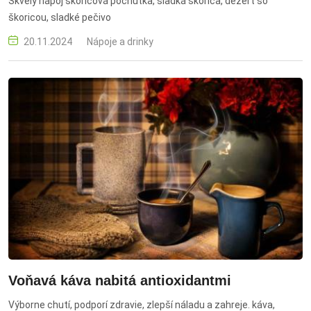
Skvelý nápoj škoricová pochúťka, sladká škorica, dezert so
škoricou, sladké pečivo
20.11.2024
Nápoje a drinky
Voňavá káva nabitá antioxidantmi
Výborne chutí, podporí zdravie, zlepší náladu a zahreje. káva,