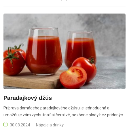
Paradajkový džús
Príprava domáceho paradajkového džúsu je jednoduchá a
umožňuje vám vychutnať si čerstvé, sezónne plody bez pridaných
konzervantov. paradajkový džús, nápoje, čerstvé džúsy, zdravé
30.08.2024
Nápoje a drinky
pitie, osvieženie