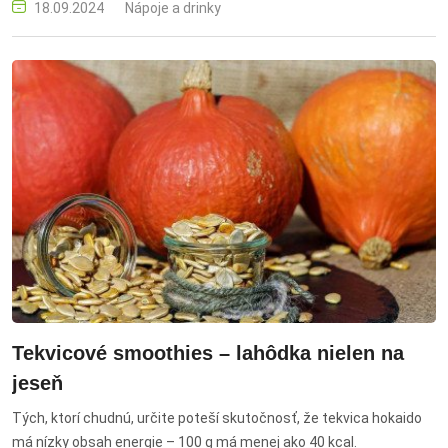
18.09.2024
Nápoje a drinky
Tekvicové smoothies – lahôdka nielen na
jeseň
Tých, ktorí chudnú, určite poteší skutočnosť, že tekvica hokaido
má nízky obsah energie – 100 g má menej ako 40 kcal.