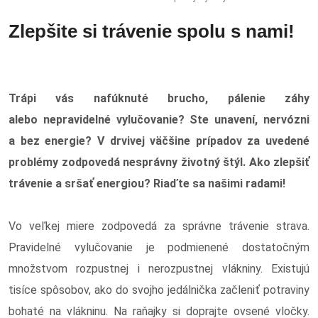
Zlepšite si trávenie spolu s nami!
Trápi vás nafúknuté brucho, pálenie záhy
alebo nepravidelné vylučovanie? Ste unavení, nervózni
a bez energie? V drvivej väčšine prípadov za uvedené
problémy zodpovedá nesprávny životný štýl. Ako zlepšiť
trávenie a sršať energiou? Riaďte sa našimi radami!
Vo veľkej miere zodpovedá za správne trávenie strava.
Pravidelné vylučovanie je podmienené dostatočným
množstvom rozpustnej i nerozpustnej vlákniny. Existujú
tisíce spôsobov, ako do svojho jedálnička začleniť potraviny
bohaté na vlákninu. Na raňajky si doprajte ovsené vločky.