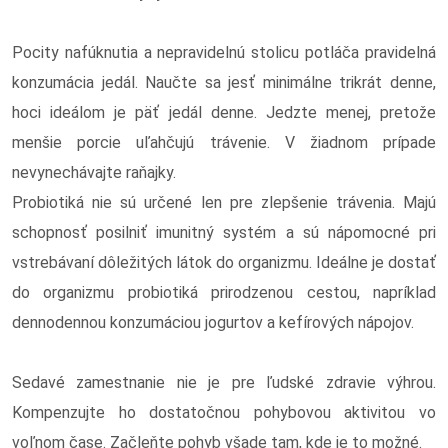
Pocity nafúknutia a nepravidelnú stolicu potláča pravidelná
konzumácia jedál. Naučte sa jesť minimálne trikrát denne,
hoci ideálom je päť jedál denne. Jedzte menej, pretože
menšie porcie uľahčujú trávenie. V žiadnom prípade
nevynechávajte raňajky.
Probiotiká nie sú určené len pre zlepšenie trávenia. Majú
schopnosť posilniť imunitný systém a sú nápomocné pri
vstrebávaní dôležitých látok do organizmu. Ideálne je dostať
do organizmu probiotiká prirodzenou cestou, napríklad
dennodennou konzumáciou jogurtov a kefírových nápojov.
Sedavé zamestnanie nie je pre ľudské zdravie výhrou.
Kompenzujte ho dostatočnou pohybovou aktivitou vo
voľnom čase. Začleňte pohyb všade tam, kde je to možné.