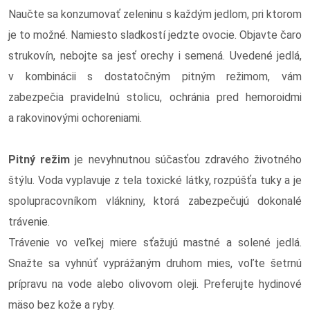
Naučte sa konzumovať zeleninu s každým jedlom, pri ktorom
je to možné. Namiesto sladkostí jedzte ovocie. Objavte čaro
strukovín, nebojte sa jesť orechy i semená. Uvedené jedlá,
v kombinácii s dostatočným pitným režimom, vám
zabezpečia pravidelnú stolicu, ochránia pred hemoroidmi
a rakovinovými ochoreniami.
Pitný režim
je nevyhnutnou súčasťou zdravého životného
štýlu. Voda vyplavuje z tela toxické látky, rozpúšťa tuky a je
spolupracovníkom vlákniny, ktorá zabezpečujú dokonalé
trávenie.
Trávenie vo veľkej miere sťažujú mastné a solené jedlá.
Snažte sa vyhnúť vyprážaným druhom mies, voľte šetrnú
prípravu na vode alebo olivovom oleji. Preferujte hydinové
mäso bez kože a ryby.