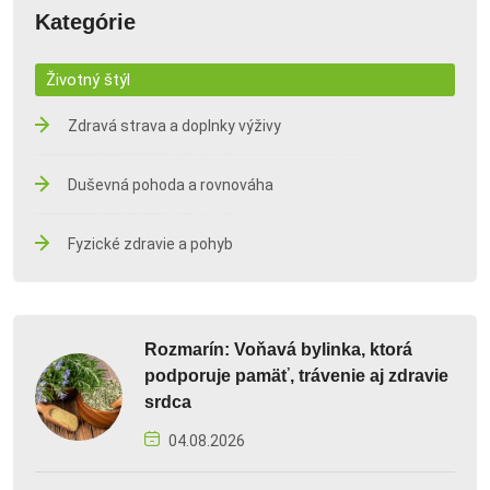
Kategórie
Životný štýl
Zdravá strava a doplnky výživy
Duševná pohoda a rovnováha
Fyzické zdravie a pohyb
Rozmarín: Voňavá bylinka, ktorá
podporuje pamäť, trávenie aj zdravie
srdca
04.08.2026