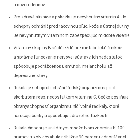
u novorodencov.
Pre zdravé sliznice a pokožku je nevyhnutný vitamín A. Je
schopný ochrániť pred rakovinou pľúc, kože a ústnej dutiny.
Je nevyhnutným vitamínom zabezpečujúcim dobré videnie.
Vitamíny skupiny B sú dôležité pre metabolické funkcie
a správne fungovanie nervovej sústavy. Ich nedostatok
spôsobuje podráždenosť, smútok, melanchóliu až
depresívne stavy.
Rukola je schopná ochrániť ľudský organizmus pred
skorbutom resp. nedostatkom vitamínu C. Céčko posilňuje
obranyschopnosť organizmu, ničí voľné radikály, ktoré
narúšajú bunky a spôsobujú zdravotné ťažkosti.
Rukola disponuje unikátnym množstvom vitamínu K. 100
gramov rukoly obsahuje približne 90 percent odporúčanej