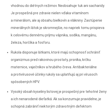
vhodnou do diétnych režimov. Neobsahuje tuk ani sacharidy.
Je prospešná pre zdravie nielen vďaka vitamínom
a minerálom, ale aj obsahu bielkovín a vlákniny. Zastúpenie
minerálnych látok je skromnejšie, no napriek tomu prispieva
k celovému dennému príjmu vápnika, sodíka, mangánu,
železa, horčíka a fosforu.
Rukola disponuje látkami, ktoré majú schopnosť ochrániť
organizmus pred rakovinou prostaty, prsníka, krčku
maternice, vaječníkov a hrubého čreva. Antibakteriálne
a protivírusové účinky rukoly sa uplatňujú aj pri vírusoch
spôsobených HPV.
Vysoký obsah kyseliny listovej je prospešný pre tehotné ženy
a ich nenarodené dieťatká. Ak sa konzumuje pravidelne, je
schopná zabrániť niektorým zdravotným defektom