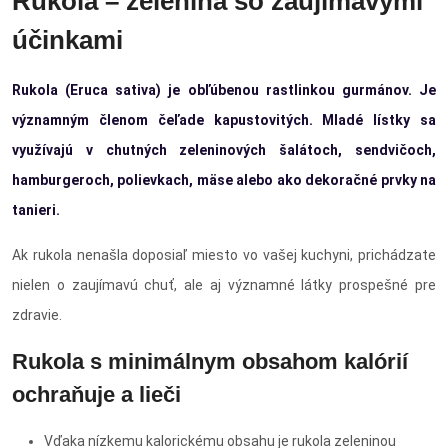
Rukola – zelenina so zaujímavými
účinkami
Rukola (Eruca sativa) je obľúbenou rastlinkou gurmánov. Je
významným členom čeľade kapustovitých. Mladé lístky sa
využívajú v chutných zeleninových šalátoch, sendvičoch,
hamburgeroch, polievkach, mäse alebo ako dekoračné prvky na
tanieri.
Ak rukola nenašla doposiaľ miesto vo vašej kuchyni, prichádzate
nielen o zaujímavú chuť, ale aj významné látky prospešné pre
zdravie.
Rukola s minimálnym obsahom kalórií
ochraňuje a lieči
Vďaka nízkemu kalorickému obsahu je rukola zeleninou