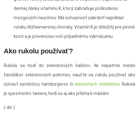
dennej dávky vitamínu K, ktorý zabraňuje poškodeniu
mozgových neurónov. Má schopnosť zabrániť napríklad
vzniku Alzheimerovej choroby. Vitamín K je dôležitý pre pevné
kosti a je prevenciou voči prípadnému vykrvácaniu.
Ako rukolu používať?
Rukola sa hodí do zeleninových šalátov. Ak nepatríte medzi
fanúšikov zeleninových pokrmov, naučte sa rukolu používať ako
súčasť sendvičov, hamburgerov či
obložených chlebíčkov
. Rukola
je spestrením taniera, hodí sa aj ako príloha k mäsám.
(-de-)