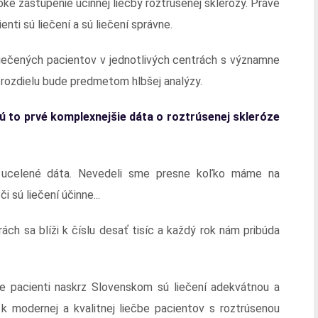
ké zastúpenie účinnej liečby roztrúsenej sklerózy. Práve
nti sú liečení a sú liečení správne.
 liečených pacientov v jednotlivých centrách s významne
 rozdielu bude predmetom hlbšej analýzy.
ú to prvé komplexnejšie dáta o roztrúsenej skleróze
e ucelené dáta. Nevedeli sme presne koľko máme na
 sú liečení účinne...
ch sa blíži k číslu desať tisíc a každý rok nám pribúda
e pacienti naskrz Slovenskom sú liečení adekvátnou a
 modernej a kvalitnej liečbe pacientov s roztrúsenou