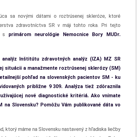
júca sa novými dátami o roztrúsenej skleróze, ktoré
terstva zdravotníctva SR v máji tohto roka. Pri tejto
sa s
primárom neurológie Nemocnice Bory MUDr.
u analýz Inštitútu zdravotných analýz (IZA) MZ SR
kej situácii a manažmente roztrúsenej sklerózy (SM)
etailnejší pohľad na slovenských pacientov SM - ku
dovaných približne 9 309. Analýza tiež zdôraznila
yužívajúcej nové diagnostické kritériá. Ako vnímate
SM na Slovensku? Pomôžu Vám publikované dáta vo
end, ktorý máme na Slovensku nastavený z hľadiska liečby