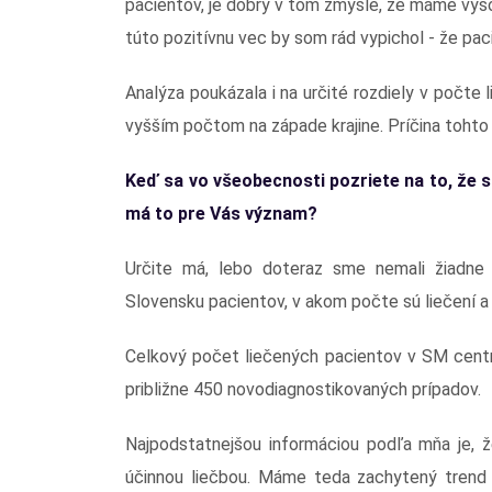
pacientov, je dobrý v tom zmysle, že máme vyso
túto pozitívnu vec by som rád vypichol - že pacie
Analýza poukázala i na určité rozdiely v počte
vyšším počtom na západe krajine. Príčina tohto
Keď sa vo všeobecnosti pozriete na to, že s
má to pre Vás význam?
Určite má, lebo doteraz sme nemali žiadn
Slovensku pacientov, v akom počte sú liečení a či
Celkový počet liečených pacientov v SM centrá
približne 450 novodiagnostikovaných prípadov.
Najpodstatnejšou informáciou podľa mňa je, ž
účinnou liečbou. Máme teda zachytený trend k