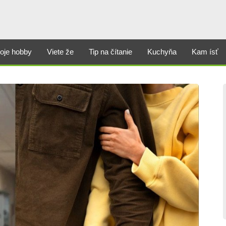
oje hobby
Viete že
Tip na čítanie
Kuchyňa
Kam ísť