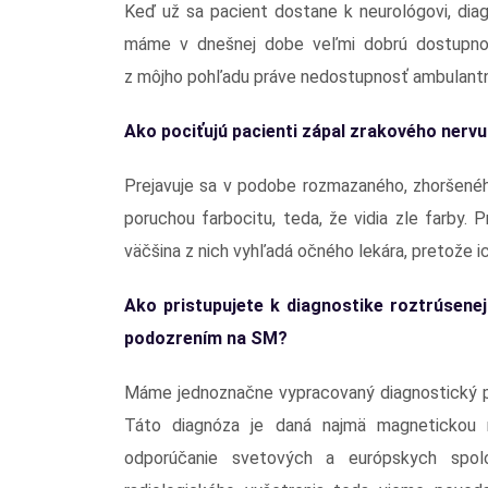
Keď už sa pacient dostane k neurológovi, dia
máme v dnešnej dobe veľmi dobrú dostupnosť
z môjho pohľadu práve nedostupnosť ambulantn
Ako pociťujú pacienti zápal zrakového nerv
Prejavuje sa v podobe rozmazaného, zhoršenéh
poruchou farbocitu, teda, že vidia zle farby.
väčšina z nich vyhľadá očného lekára, pretože 
Ako pristupujete k diagnostike roztrúsene
podozrením na SM?
Máme jednoznačne vypracovaný diagnostický pr
Táto diagnóza je daná najmä magnetickou r
odporúčanie svetových a európskych spolo