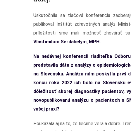
Uskutočnila sa tlačová konferencia zaobera
publikoval Inštitút zdravotných analýz Minis
príležitosti sme mali možnosť zhovárať 
Vlastimilom Serdahelym, MPH.
Na nedávnej konferencii riaditeľka Odbor
predstavila dáta z analýzy o epidemiologic
na Slovensku. Analýza nám poskytla prvý d
koncu roka 2022 ich bolo na Slovensku evi
dôležitosť skorej diagnostiky pacientov, v
novopublikovanú analýzu o pacientoch s 
vašej praxi?
Poukázala aj na to, že liečime veľa a dobre. Tr