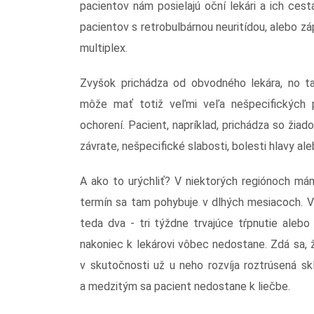
pacientov nám posielajú oční lekári a ich ces
pacientov s retrobulbárnou neuritídou, alebo z
multiplex.
Zvyšok prichádza od obvodného lekára, no ta
môže mať totiž veľmi veľa nešpecifických p
ochorení. Pacient, napríklad, prichádza so žiad
závrate, nešpecifické slabosti, bolesti hlavy al
A ako to urýchliť? V niektorých regiónoch m
termín sa tam pohybuje v dlhých mesiacoch. V 
teda dva - tri týždne trvajúce tŕpnutie aleb
nakoniec k lekárovi vôbec nedostane. Zdá sa, 
v skutočnosti už u neho rozvíja roztrúsená sk
a medzitým sa pacient nedostane k liečbe.