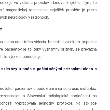
gnóza je vo väčšine prípadov stanovená rýchlo. Tým, že
 magnetickej rezonancie, najväčší problém je preto
ých neurológov v regiónoch.
u?
o alebo neostrého videnia, bolesťou za okom, prípadne
 Pre pacientov je to taký významný príznak, že prevažná
ich to výrazne obmedzuje.
j sklerózy u osôb s počiatočnými príznakmi alebo s
otokol pacientov s podozrením na sclerosis multiplex.
ezonanciou a Slovenská rádiologická spoločnosť na
čností vypracovala jednotný protokol. Na základe