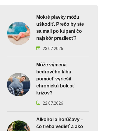
Mokré plavky môžu
uškodiť. Prečo by ste
sa mali po kúpaní čo
najskôr prezliecť?
23.07.2026
Môže výmena
bedrového kĺbu
pomôcť vyriešiť
chronickú bolesť
krížov?
22.07.2026
Alkohol a horúčavy –
čo treba vedieť a ako