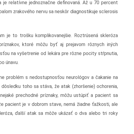
ta je relatívne jednoznačne definovaná. Až u 70 percent
ápalom zrakového nervu sa neskôr diagnostikuje sclerosis
m je to trošku komplikovanejšie. Roztrúsená skleróza
ríznakov, ktoré môžu byť aj prejavom rôznych iných
osťou na vyšetrenie od lekára pre rôzne pocity stŕpnutia,
ebo únavu.
áme problém s nedostupnosťou neurológov a čakanie na
dôsledku toho sa stáva, že atak (zhoršenie) ochorenia,
o nejaké prechodné príznaky, môžu ustúpiť a pacient sa
že pacient je v dobrom stave, nemá žiadne ťažkosti, ale
leróza, ďalší atak sa môže ukázať o dva alebo tri roky