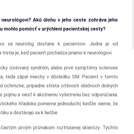
 neurológovi? Akú úlohu v jeho ceste zohráva jeho
u mohlo pomôcť v urýchlení pacientskej cesty?
 ako sa neurológ dostane k pacientovi. Jedna je od
 tretia je, keď pacient prichádza priamo k neurológovi.
icky izolovaný syndróm, alebo prvé symptómy sclerosis
tída, teda zápal miechy v dôsledku SM. Pacient v tomto
d ochrnutie, prípadne strata citlivosti obidvoch dolných
o príjmu a viesť k akútnemu vyšetreniu bez odporúčania.
nostického hľadiska pomerne jednoduchí, keďže vieme, že
tiku a dostávajú sa k liečbe.
e častým prvým príznakom roztrúsenej sklerózy. Týchto