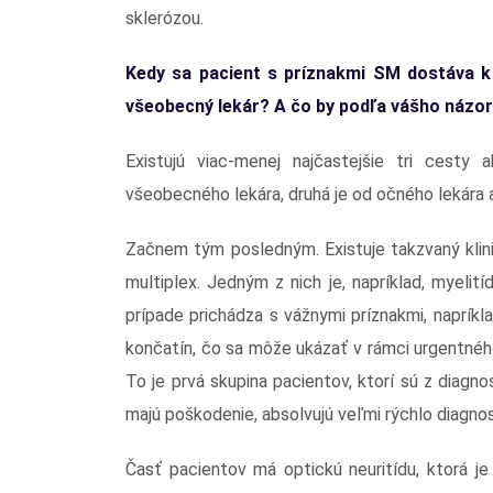
sklerózou.
Kedy sa pacient s príznakmi SM dostáva k
všeobecný lekár? A čo by podľa vášho názor
Existujú viac-menej najčastejšie tri cesty
všeobecného lekára, druhá je od očného lekára a
Začnem tým posledným. Existuje takzvaný klin
multiplex. Jedným z nich je, napríklad, myeli
prípade prichádza s vážnymi príznakmi, napríkla
končatín, čo sa môže ukázať v rámci urgentnéh
To je prvá skupina pacientov, ktorí sú z diag
majú poškodenie, absolvujú veľmi rýchlo diagnos
Časť pacientov má optickú neuritídu, ktorá j