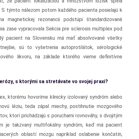
ť, že pacient lokalizáciou a množstvom ložísk spĺňa
zu. S týmto nálezom potom každého pacienta posielajú k
a magnetickej rezonancii podstúpi štandardizované
nia zase vypracovala Sekcia pre sclerosis multiplex pod
ždý pacient na Slovensku má mať absolvované všetky
nejšie, sú to vyšetrenia autoprotilátok, sérologické
ového likvoru, na základe ktorého vieme definitívne
erózy, s ktorými sa stretávate vo svojej praxi?
lex, ktorému hovoríme klinicky izolovaný syndróm alebo
chovú léziu, teda zápal miechy, postihnutie mozgového
tov, ktorí prichádzajú s poruchami rovnováhy, s dvojitým
om je takzvaný multifokálny syndróm, keď má pacient
iacerých oblastí mozgu napríklad oslabenie končatín,