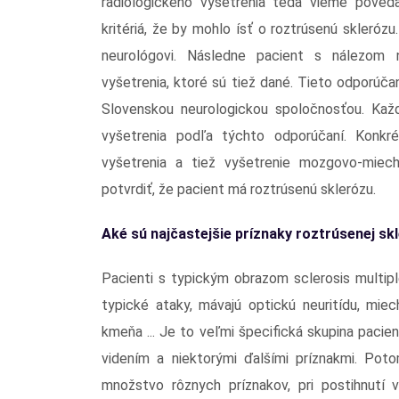
radiologického vyšetrenia teda vieme poveda
kritériá, že by mohlo ísť o roztrúsenú skleró
neurológovi. Následne pacient s nálezom n
vyšetrenia, ktoré sú tiež dané. Tieto odporúča
Slovenskou neurologickou spoločnosťou. Ka
vyšetrenia podľa týchto odporúčaní. Konkrét
vyšetrenia a tiež vyšetrenie mozgovo-miech
potvrdiť, že pacient má roztrúsenú sklerózu.
Aké sú najčastejšie príznaky roztrúsenej skl
Pacienti s typickým obrazom sclerosis multip
typické ataky, mávajú optickú neuritídu, mie
kmeňa ... Je to veľmi špecifická skupina pacien
videním a niektorými ďalšími príznakmi. Pot
množstvo rôznych príznakov, pri postihnutí v