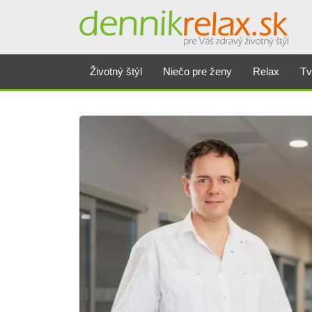
Životný štýl
Niečo pre ženy
Relax
Tv