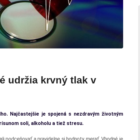
é udržia krvný tlak v
lho. Najčastejšie je spojená s nezdravým životným
ísunom soli, alkoholu a tiež stresu.
li podceňovať a pravidelne si hodnoty merať. Vhodné je