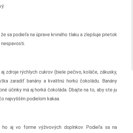
vý.
 že sa podieľa na úprave krvného tlaku a zlepšuje prietok
a nespavosti.
j zdroje rýchlych cukrov (biele pečivo, koláče, zákusky,
ístka zaradiť banány a kvalitnú horkú čokoládu. Banány
obné účinky má aj horká čokoláda. Dbajte na to, aby ste ju
 čo najvyšším podielom kakaa.
e ho aj vo forme výživových doplnkov. Podieľa sa na