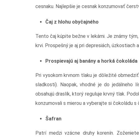
cesnaku. Najlepšie je cesnak konzumovať čerst
Čaj z hlohu obyčajného
Tento čaj kúpite bežne v lekárni. Je známy tým,
krvi. Prospešný je aj pri depresiách, úzkostiach 
Prospievajú aj banány a horká čokoláda
Pri vysokom krvnom tlaku je dôležité obmedziť a
sladkosti). Naopak, vhodné je do jedálneho l
obsahujú draslík, ktorý reguluje krvný tlak. Pod
konzumovali s mierou a vyberajte si čokoládu s
Šafran
Patrí medzi vzácne druhy korenín. Zoženiet