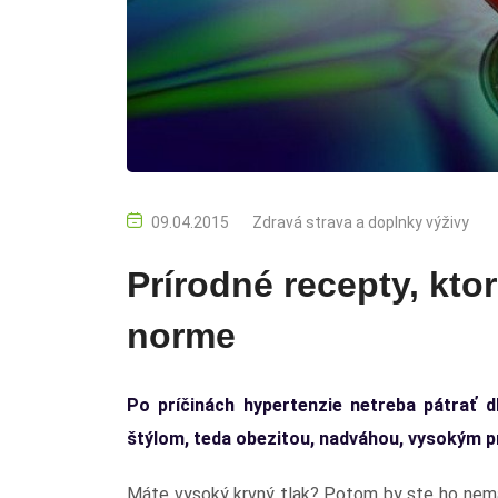
09.04.2015
Zdravá strava a doplnky výživy
Prírodné recepty, ktor
norme
Po príčinách hypertenzie netreba pátrať d
štýlom, teda obezitou, nadváhou, vysokým pr
Máte vysoký krvný tlak? Potom by ste ho nema