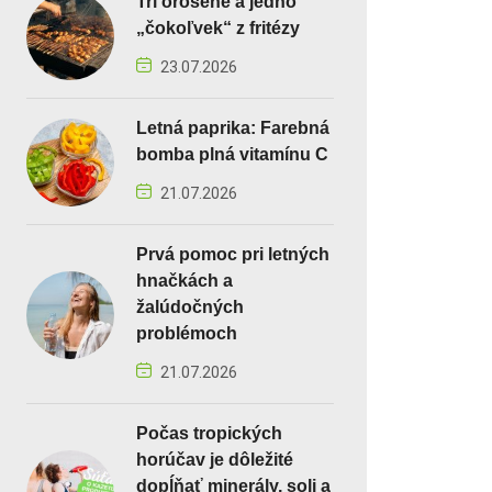
Tri orosené a jedno
„čokoľvek“ z fritézy
23.07.2026
Letná paprika: Farebná
bomba plná vitamínu C
21.07.2026
Prvá pomoc pri letných
hnačkách a
žalúdočných
problémoch
21.07.2026
Počas tropických
horúčav je dôležité
dopĺňať minerály, soli a