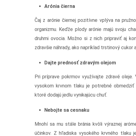
Arónia čierna
Čaj z arónie čiernej pozitívne vplýva na pruž
organizmu. Keďže plody arónie majú svoju cha
druhmi ovocia. Možno si z nich pripraviť aj 
zdravšie náhrady, ako napríklad trstinový cukor 
Dajte prednosť zdravým olejom
Pri príprave pokrmov využívajte zdravé oleje.
vysokom krvnom tlaku je potrebné obmedziť pr
ktoré dodajú jedlu vynikajúcu chuť.
Nebojte sa cesnaku
Mnohí sa mu stále bránia kvôli výraznej aró
účinkov. Z hľadiska vysokého krvného tlaku je