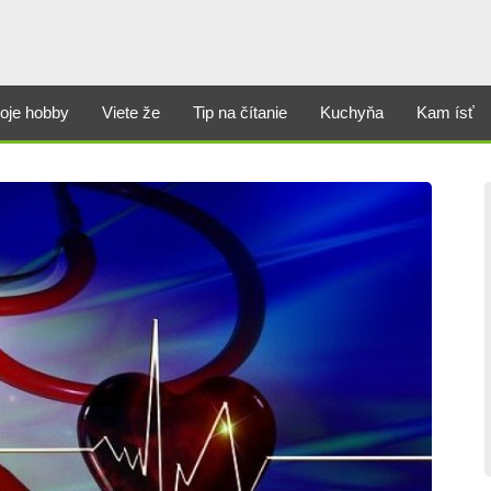
oje hobby
Viete že
Tip na čítanie
Kuchyňa
Kam ísť