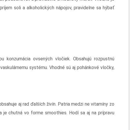
ríjem soli a alkoholických nápojov, pravidelne sa hýbať
ou konzumácia ovsených vločiek. Obsahujú rozpustnú
rdiovaskulárnemu systému. Vhodné sú aj pohánkové vločky,
sahuje aj rad ďalších živín. Patria medzi ne vitamíny zo
ikla je chutná vo forme smoothies. Hodí sa aj na prípravu