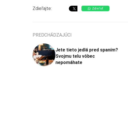
Zdieľajte:
Zdieľať
PREDCHÁDZAJÚCI
Jete tieto jedlá pred spaním?
Svojmu telu vôbec
nepomáhate