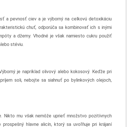
nosť a pevnosť ciev a je výborný na celkovú detoxikáciu
rakteristickú chuť, odporúča sa kombinovať ich s inými
kompóty a džemy. Vhodné je však namiesto cukru použiť
alebo stéviu.
 Výborný je napríklad olivový alebo kokosový. Keďže pri
íjem soli, nebojte sa siahnuť po bylinkových olejoch,
me. Nikto mu však nemôže uprieť množstvo pozitívnych
 prospešný hlavne alicín, ktorý sa uvoľňuje pri krájaní