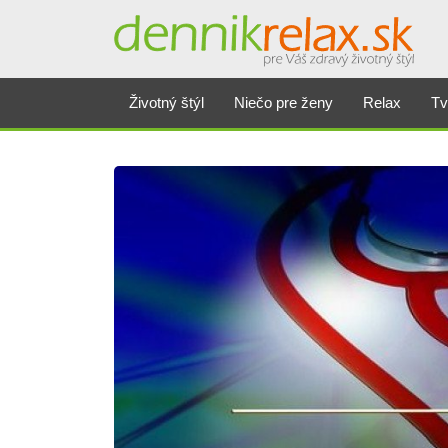
Životný štýl
Niečo pre ženy
Relax
Tv