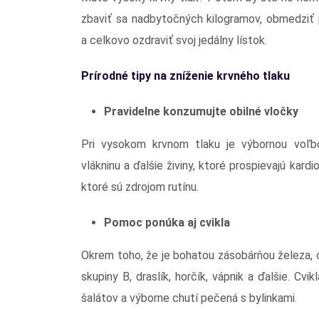
zbaviť sa nadbytočných kilogramov, obmedziť p
a celkovo ozdraviť svoj jedálny lístok.
Prírodné tipy na zníženie krvného tlaku
Pravidelne konzumujte obilné vločky
Pri vysokom krvnom tlaku je výbornou voľb
vlákninu a ďalšie živiny, ktoré prospievajú ka
ktoré sú zdrojom rutínu.
Pomoc ponúka aj cvikla
Okrem toho, že je bohatou zásobárňou železa, ob
skupiny B, draslík, horčík, vápnik a ďalšie. Cv
šalátov a výborne chutí pečená s bylinkami.