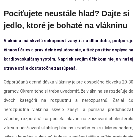
Pociťujete neustále hlad? Dajte si
jedlo, ktoré je bohaté na vlákninu
Vláknina má skvelú schopnosť zasýtiť na dlhú dobu, podporuje
činnosť čriev a pravidelné vylučovanie, a tiež pozitívne vplýva na
kardiovaskulárny systém. Napriek svojim účinkom nie je v našej
strave stále dostatočne zastúpená.
Odporúčaná denná dávka vlákniny je pre dospelého človeka 20-30
gramov. Okrem toho si treba uvedomiť, že vláknina sa rozdeľuje do
dvoch kategórií na rozpustnú a nerozpustnú. Zatiaľ čo
nerozpustná vláknina skvelo zasýti a pomáha predchádzať
zápche, rozpustná sa podieľa hlavne na znižovaní cholesterolu
v krvi a udržiavaní stabilnej hladiny krvného cukru. Mimochodom,