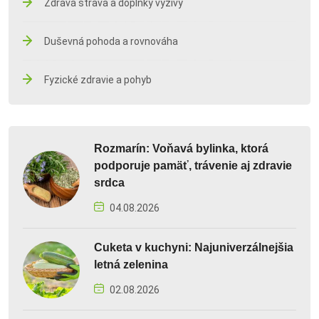
Zdravá strava a doplnky výživy
Duševná pohoda a rovnováha
Fyzické zdravie a pohyb
Rozmarín: Voňavá bylinka, ktorá
podporuje pamäť, trávenie aj zdravie
srdca
04.08.2026
Cuketa v kuchyni: Najuniverzálnejšia
letná zelenina
02.08.2026