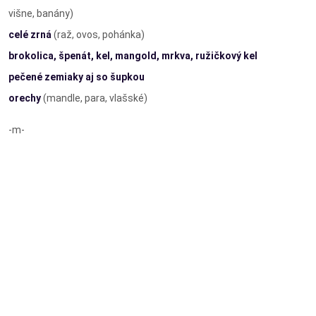
višne, banány)
celé zrná
(raž, ovos, pohánka)
brokolica, špenát, kel, mangold, mrkva, ružičkový kel
pečené zemiaky aj so šupkou
orechy
(mandle, para, vlašské)
-m-