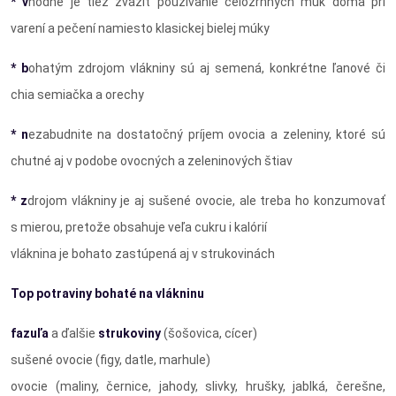
* v
hodné je tiež zvážiť používanie celozrnných múk doma pri
varení a pečení namiesto klasickej bielej múky
* b
ohatým zdrojom vlákniny sú aj semená, konkrétne ľanové či
chia semiačka a orechy
* n
ezabudnite na dostatočný príjem ovocia a zeleniny, ktoré sú
chutné aj v podobe ovocných a zeleninových štiav
* z
drojom vlákniny je aj sušené ovocie, ale treba ho konzumovať
s mierou, pretože obsahuje veľa cukru i kalórií
vláknina je bohato zastúpená aj v strukovinách
Top potraviny bohaté na vlákninu
fazuľa
a ďalšie
strukoviny
(šošovica, cícer)
sušené ovocie (figy, datle, marhule)
ovocie (maliny, černice, jahody, slivky, hrušky, jablká, čerešne,