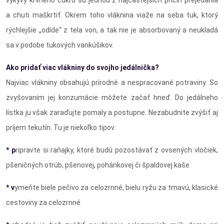
výkyvy krvného cukru sú jednou z najčastejších príčin prejedania
a chuti maškrtiť. Okrem toho vláknina viaže na seba tuk, ktorý
rýchlejšie „odíde“ z tela von, a tak nie je absorbovaný a neukladá
sa v podobe tukových vankúšikov.
Ako pridať viac vlákniny do svojho jedálnička?
Najviac vlákniny obsahujú prírodné a nespracované potraviny. So
zvyšovaním jej konzumácie môžete začať hneď. Do jedálneho
lístka ju však zaraďujte pomaly a postupne. Nezabudnite zvýšiť aj
príjem tekutín. Tu je niekoľko tipov:
* p
ripravte si raňajky, ktoré budú pozostávať z ovsených vločiek,
pšeničných otrúb, pšenovej, pohánkovej či špaldovej kaše
* v
ymeňte biele pečivo za celozrnné, bielu ryžu za tmavú, klasické
cestoviny za celozrnné